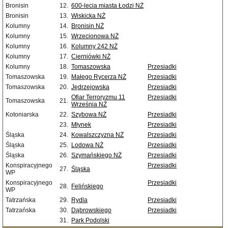
Bronisin
12.
600-lecia miasta Łodzi NŻ
Bronisin
13.
Wiskicka NŻ
Kolumny
14.
Bronisin NŻ
Kolumny
15.
Wrzecionowa NŻ
Kolumny
16.
Kolumny 242 NŻ
Kolumny
17.
Cierniówki NŻ
Kolumny
18.
Tomaszowska
Przesiadki
Tomaszowska
19.
Małego Rycerza NŻ
Przesiadki
Tomaszowska
20.
Jędrzejowska
Przesiadki
Ofiar Terroryzmu 11
Przesiadki
Tomaszowska
21.
Września NŻ
Kotoniarska
22.
Szybowa NŻ
Przesiadki
23.
Młynek
Przesiadki
Śląska
24.
Kowalszczyzna NŻ
Przesiadki
Śląska
25.
Lodowa NŻ
Przesiadki
Śląska
26.
Szymańskiego NŻ
Przesiadki
Konspiracyjnego
Przesiadki
27.
Śląska
WP
Konspiracyjnego
Przesiadki
28.
Felińskiego
WP
Tatrzańska
29.
Rydla
Przesiadki
Tatrzańska
30.
Dąbrowskiego
Przesiadki
31.
Park Podolski