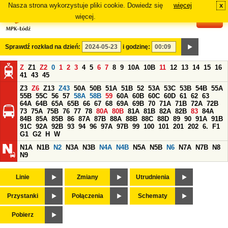
Nasza strona wykorzystuje pliki cookie. Dowiedz się
więcej
x
#
więcej.
Sprawdź rozkład na dzień:
i godzinę:
Z
Z1
Z2
0
1
2
3
4
5
6
7
8
9
10A
10B
11
12
13
14
15
16
41
43
45
Z3
Z6
Z13
Z43
50A
50B
51A
51B
52
53A
53C
53B
54B
55A
55B
55C
56
57
58A
58B
59
60A
60B
60C
60D
61
62
63
64A
64B
65A
65B
66
67
68
69A
69B
70
71A
71B
72A
72B
73
75A
75B
76
77
78
80A
80B
81A
81B
82A
82B
83
84A
84B
85A
85B
86
87A
87B
88A
88B
88C
88D
89
90
91A
91B
91C
92A
92B
93
94
96
97A
97B
99
100
101
201
202
6.
F1
G1
G2
H
W
N1A
N1B
N2
N3A
N3B
N4A
N4B
N5A
N5B
N6
N7A
N7B
N8
N9
Linie
Zmiany
Utrudnienia
Przystanki
Połączenia
Schematy
Pobierz