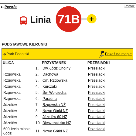
Pomoc
Powrót
71B
Linia
PODSTAWOWE KIERUNKI
Park Podolski
Pokaż na mapie
ULICA
PRZYSTANEK
PRZESIADKI
1.
Dw. Łódź Chojny
Przesiadki
Rzgowska
2.
Dachowa
Przesiadki
Rzgowska
3.
Cm. Rzgowska
Przesiadki
Rzgowska
4.
Kurczaki
Przesiadki
Rzgowska
5.
Św. Wojciecha
Przesiadki
Rzgowska
6.
Paradna
Przesiadki
Józefów
7.
Rzgowska NŻ
Przesiadki
Józefów
8.
Nowe Górki NŻ
Przesiadki
Józefów
9.
Józefów 60 NŻ
Przesiadki
Józefów
10.
Bieszczadzka NŻ
Przesiadki
600-lecia miasta
Przesiadki
11.
Nowe Górki NŻ
Łodzi