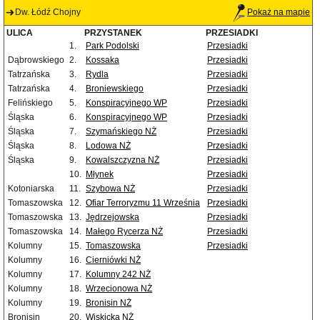
Dw. Łódź Chojny
Pokaż na mapie
ULICA
PRZYSTANEK
PRZESIADKI
1.
Park Podolski
Przesiadki
Dąbrowskiego
2.
Kossaka
Przesiadki
Tatrzańska
3.
Rydla
Przesiadki
Tatrzańska
4.
Broniewskiego
Przesiadki
Felińskiego
5.
Konspiracyjnego WP
Przesiadki
Śląska
6.
Konspiracyjnego WP
Przesiadki
Śląska
7.
Szymańskiego NŻ
Przesiadki
Śląska
8.
Lodowa NŻ
Przesiadki
Śląska
9.
Kowalszczyzna NŻ
Przesiadki
10.
Młynek
Przesiadki
Kotoniarska
11.
Szybowa NŻ
Przesiadki
Tomaszowska
12.
Ofiar Terroryzmu 11 Września
Przesiadki
Tomaszowska
13.
Jędrzejowska
Przesiadki
Tomaszowska
14.
Małego Rycerza NŻ
Przesiadki
Kolumny
15.
Tomaszowska
Przesiadki
Kolumny
16.
Cierniówki NŻ
Kolumny
17.
Kolumny 242 NŻ
Kolumny
18.
Wrzecionowa NŻ
Kolumny
19.
Bronisin NŻ
Bronisin
20.
Wiskicka NŻ