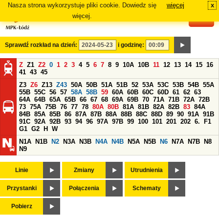
Nasza strona wykorzystuje pliki cookie. Dowiedz się
więcej
x
#
więcej.
Sprawdź rozkład na dzień:
i godzinę:
Z
Z1
Z2
0
1
2
3
4
5
6
7
8
9
10A
10B
11
12
13
14
15
16
41
43
45
Z3
Z6
Z13
Z43
50A
50B
51A
51B
52
53A
53C
53B
54B
55A
55B
55C
56
57
58A
58B
59
60A
60B
60C
60D
61
62
63
64A
64B
65A
65B
66
67
68
69A
69B
70
71A
71B
72A
72B
73
75A
75B
76
77
78
80A
80B
81A
81B
82A
82B
83
84A
84B
85A
85B
86
87A
87B
88A
88B
88C
88D
89
90
91A
91B
91C
92A
92B
93
94
96
97A
97B
99
100
101
201
202
6.
F1
G1
G2
H
W
N1A
N1B
N2
N3A
N3B
N4A
N4B
N5A
N5B
N6
N7A
N7B
N8
N9
Linie
Zmiany
Utrudnienia
Przystanki
Połączenia
Schematy
Pobierz