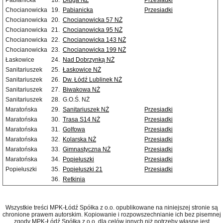
Pabianicka
18.
Długa NŻ
Przesiadki
Chocianowicka
19.
Pabianicka
Przesiadki
Chocianowicka
20.
Chocianowicka 57 NŻ
Chocianowicka
21.
Chocianowicka 95 NŻ
Chocianowicka
22.
Chocianowicka 143 NŻ
Chocianowicka
23.
Chocianowicka 199 NŻ
Łaskowice
24.
Nad Dobrzynką NŻ
Sanitariuszek
25.
Łaskowice NŻ
Sanitariuszek
26.
Dw. Łódź Lublinek NŻ
Sanitariuszek
27.
Biwakowa NŻ
Sanitariuszek
28.
G.O.Ś. NŻ
Maratońska
29.
Sanitariuszek NŻ
Przesiadki
Maratońska
30.
Trasa S14 NŻ
Przesiadki
Maratońska
31.
Golfowa
Przesiadki
Maratońska
32.
Kolarska NŻ
Przesiadki
Maratońska
33.
Gimnastyczna NŻ
Przesiadki
Maratońska
34.
Popiełuszki
Przesiadki
Popiełuszki
35.
Popiełuszki 21
Przesiadki
36.
Retkinia
Wszystkie treści MPK-Łódź Spółka z o.o. opublikowane na niniejszej stronie są
chronione prawem autorskim. Kopiowanie i rozpowszechnianie ich bez pisemnej
zgody MPK-Łódź Spółka z o.o. dla celów innych niż potrzeby własne jest