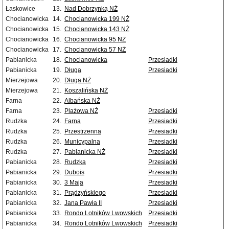
Łaskowice
13.
Nad Dobrzynką NŻ
Chocianowicka
14.
Chocianowicka 199 NŻ
Chocianowicka
15.
Chocianowicka 143 NŻ
Chocianowicka
16.
Chocianowicka 95 NŻ
Chocianowicka
17.
Chocianowicka 57 NŻ
Pabianicka
18.
Chocianowicka
Przesiadki
Pabianicka
19.
Długa
Przesiadki
Mierzejowa
20.
Długa NŻ
Mierzejowa
21.
Koszalińska NŻ
Farna
22.
Albańska NŻ
Farna
23.
Plażowa NŻ
Przesiadki
Rudzka
24.
Farna
Przesiadki
Rudzka
25.
Przestrzenna
Przesiadki
Rudzka
26.
Municypalna
Przesiadki
Rudzka
27.
Pabianicka NŻ
Przesiadki
Pabianicka
28.
Rudzka
Przesiadki
Pabianicka
29.
Dubois
Przesiadki
Pabianicka
30.
3 Maja
Przesiadki
Pabianicka
31.
Prądzyńskiego
Przesiadki
Pabianicka
32.
Jana Pawła II
Przesiadki
Pabianicka
33.
Rondo Lotników Lwowskich
Przesiadki
Pabianicka
34.
Rondo Lotników Lwowskich
Przesiadki