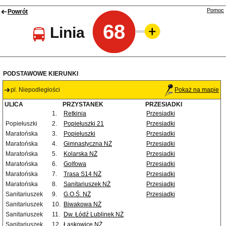
Pomoc
Powrót
68
Linia
PODSTAWOWE KIERUNKI
pl. Niepodległości
Pokaż na mapie
ULICA
PRZYSTANEK
PRZESIADKI
1.
Retkinia
Przesiadki
Popiełuszki
2.
Popiełuszki 21
Przesiadki
Maratońska
3.
Popiełuszki
Przesiadki
Maratońska
4.
Gimnastyczna NŻ
Przesiadki
Maratońska
5.
Kolarska NŻ
Przesiadki
Maratońska
6.
Golfowa
Przesiadki
Maratońska
7.
Trasa S14 NŻ
Przesiadki
Maratońska
8.
Sanitariuszek NŻ
Przesiadki
Sanitariuszek
9.
G.O.Ś. NŻ
Przesiadki
Sanitariuszek
10.
Biwakowa NŻ
Sanitariuszek
11.
Dw. Łódź Lublinek NŻ
Sanitariuszek
12.
Łaskowice NŻ