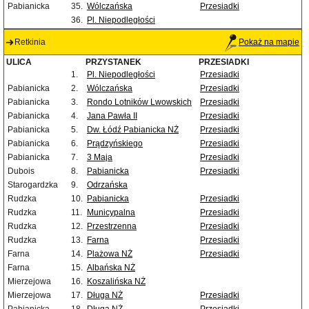
Pabianicka
35.
Wólczańska
Przesiadki
36.
Pl. Niepodległości
Retkinia
Pokaż na mapie
ULICA
PRZYSTANEK
PRZESIADKI
1.
Pl. Niepodległości
Przesiadki
Pabianicka
2.
Wólczańska
Przesiadki
Pabianicka
3.
Rondo Lotników Lwowskich
Przesiadki
Pabianicka
4.
Jana Pawła II
Przesiadki
Pabianicka
5.
Dw. Łódź Pabianicka NŻ
Przesiadki
Pabianicka
6.
Prądzyńskiego
Przesiadki
Pabianicka
7.
3 Maja
Przesiadki
Dubois
8.
Pabianicka
Przesiadki
Starogardzka
9.
Odrzańska
Rudzka
10.
Pabianicka
Przesiadki
Rudzka
11.
Municypalna
Przesiadki
Rudzka
12.
Przestrzenna
Przesiadki
Rudzka
13.
Farna
Przesiadki
Farna
14.
Plażowa NŻ
Przesiadki
Farna
15.
Albańska NŻ
Mierzejowa
16.
Koszalińska NŻ
Mierzejowa
17.
Długa NŻ
Przesiadki