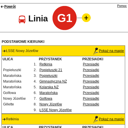
Pomoc
Powrót
G1
Linia
PODSTAWOWE KIERUNKI
ŁSSE Nowy Józefów
Pokaż na mapie
ULICA
PRZYSTANEK
PRZESIADKI
1.
Retkinia
Przesiadki
Popiełuszki
2.
Popiełuszki 21
Przesiadki
Maratońska
3.
Popiełuszki
Przesiadki
Maratońska
4.
Gimnastyczna NŻ
Przesiadki
Maratońska
5.
Kolarska NŻ
Przesiadki
Golfowa
6.
Maratońska
Przesiadki
Nowy Józefów
7.
Golfowa
Przesiadki
Gillette
8.
Nowy Józefów
Przesiadki
9.
ŁSSE Nowy Józefów
Retkinia
Pokaż na mapie
ULICA
PRZYSTANEK
PRZESIADKI