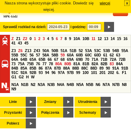
Nasza strona wykorzystuje pliki cookie. Dowiedz się
więcej
x
#
więcej.
Sprawdź rozkład na dzień:
i godzinę:
Z
Z1
Z2
0
1
2
3
4
5
6
7
8
9
10A
10B
11
12
13
14
15
16
41
43
45
Z3
Z6
Z13
Z43
50A
50B
51A
51B
52
53A
53C
53B
54B
55A
55B
55C
56
57
58A
58B
59
60A
60B
60C
60D
61
62
63
64A
64B
65A
65B
66
67
68
69A
69B
70
71A
71B
72A
72B
73
75A
75B
76
77
78
80A
80B
81A
81B
82A
82B
83
84A
84B
85A
85B
86
87A
87B
88A
88B
88C
88D
89
90
91A
91B
91C
92A
92B
93
94
96
97A
97B
99
100
101
201
202
6.
F1
G1
G2
H
W
N1A
N1B
N2
N3A
N3B
N4A
N4B
N5A
N5B
N6
N7A
N7B
N8
N9
Linie
Zmiany
Utrudnienia
Przystanki
Połączenia
Schematy
Pobierz