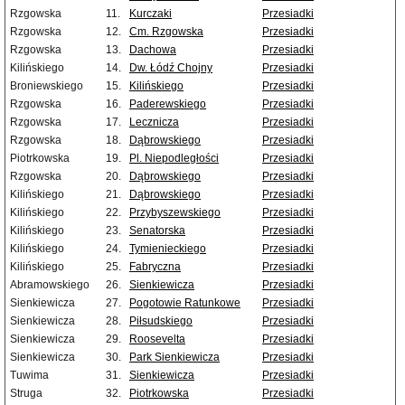
Rzgowska
11.
Kurczaki
Przesiadki
Rzgowska
12.
Cm. Rzgowska
Przesiadki
Rzgowska
13.
Dachowa
Przesiadki
Kilińskiego
14.
Dw. Łódź Chojny
Przesiadki
Broniewskiego
15.
Kilińskiego
Przesiadki
Rzgowska
16.
Paderewskiego
Przesiadki
Rzgowska
17.
Lecznicza
Przesiadki
Rzgowska
18.
Dąbrowskiego
Przesiadki
Piotrkowska
19.
Pl. Niepodległości
Przesiadki
Rzgowska
20.
Dąbrowskiego
Przesiadki
Kilińskiego
21.
Dąbrowskiego
Przesiadki
Kilińskiego
22.
Przybyszewskiego
Przesiadki
Kilińskiego
23.
Senatorska
Przesiadki
Kilińskiego
24.
Tymienieckiego
Przesiadki
Kilińskiego
25.
Fabryczna
Przesiadki
Abramowskiego
26.
Sienkiewicza
Przesiadki
Sienkiewicza
27.
Pogotowie Ratunkowe
Przesiadki
Sienkiewicza
28.
Piłsudskiego
Przesiadki
Sienkiewicza
29.
Roosevelta
Przesiadki
Sienkiewicza
30.
Park Sienkiewicza
Przesiadki
Tuwima
31.
Sienkiewicza
Przesiadki
Struga
32.
Piotrkowska
Przesiadki