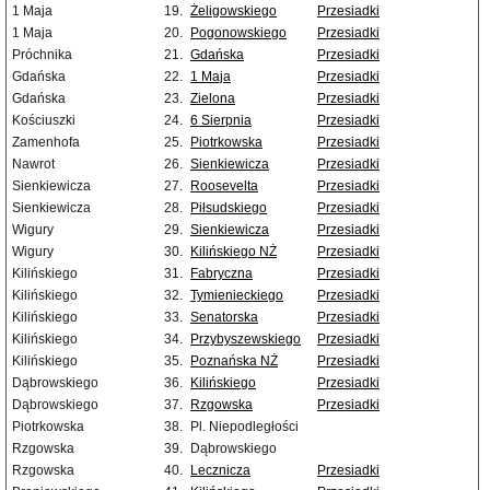
1 Maja
19.
Żeligowskiego
Przesiadki
1 Maja
20.
Pogonowskiego
Przesiadki
Próchnika
21.
Gdańska
Przesiadki
Gdańska
22.
1 Maja
Przesiadki
Gdańska
23.
Zielona
Przesiadki
Kościuszki
24.
6 Sierpnia
Przesiadki
Zamenhofa
25.
Piotrkowska
Przesiadki
Nawrot
26.
Sienkiewicza
Przesiadki
Sienkiewicza
27.
Roosevelta
Przesiadki
Sienkiewicza
28.
Piłsudskiego
Przesiadki
Wigury
29.
Sienkiewicza
Przesiadki
Wigury
30.
Kilińskiego NŻ
Przesiadki
Kilińskiego
31.
Fabryczna
Przesiadki
Kilińskiego
32.
Tymienieckiego
Przesiadki
Kilińskiego
33.
Senatorska
Przesiadki
Kilińskiego
34.
Przybyszewskiego
Przesiadki
Kilińskiego
35.
Poznańska NŻ
Przesiadki
Dąbrowskiego
36.
Kilińskiego
Przesiadki
Dąbrowskiego
37.
Rzgowska
Przesiadki
Piotrkowska
38.
Pl. Niepodległości
Rzgowska
39.
Dąbrowskiego
Rzgowska
40.
Lecznicza
Przesiadki