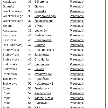
Kościuszki
33.
6 Sierpnia
Przesiadki
Gdańska
34.
Zielona
Przesiadki
Więckowskiego
35.
Gdańska
Przesiadki
Więckowskiego
36.
Pogonowskiego
Przesiadki
Więckowskiego
37.
Żeligowskiego
Przesiadki
Zielona
38.
1 Maja
Przesiadki
Kasprzaka
39.
Legionów
Przesiadki
Kasprzaka
40.
Srebrzyńska
Przesiadki
Kasprzaka
41.
Drewnowska
Przesiadki
Unii Lubelskiej
42.
Praussa
Przesiadki
Srebrzyńska
43.
Unii Lubelskiej
Przesiadki
Srebrzyńska
44.
Jarzynowa
Przesiadki
Srebrzyńska
45.
Cm. Mania
Przesiadki
Krakowska
46.
Biegunowa
Przesiadki
Krakowska
47.
Siewna
Przesiadki
Rąbieńska
48.
Kwiatowa NŻ
Przesiadki
Traktorowa
49.
Rąbieńska
Przesiadki
Traktorowa
50.
Nektarowa NŻ
Przesiadki
Rojna
51.
Traktorowa
Przesiadki
Rojna
52.
Kaczeńcowa
Przesiadki
Rojna
53.
Wiernej Rzeki
Przesiadki
Rojna
54.
Rydzowa
Przesiadki
Rojna
55.
Wici
Przesiadki