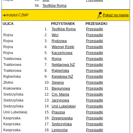
56.
Teofilów Rojna
Instytut CZMP
Pokaż na mapie
ULICA
PRZYSTANEK
PRZESIADKI
1.
Teofilów Rojna
Przesiadki
Rojna
2.
Wici
Przesiadki
Rojna
3.
Rydzowa
Przesiadki
Rojna
4.
Wiernej Rzeki
Przesiadki
Rojna
5.
Kaczeńcowa
Przesiadki
Traktorowa
6.
Rojna
Przesiadki
Traktorowa
7.
Nektarowa NŻ
Przesiadki
Traktorowa
8.
Rąbieńska
Przesiadki
Rąbieńska
9.
Kwiatowa NŻ
Przesiadki
Złotno
10.
Siewna
Przesiadki
Krakowska
11.
Biegunowa
Przesiadki
Srebrzyńska
12.
Cm. Mania
Przesiadki
Srebrzyńska
13.
Jarzynowa
Przesiadki
Srebrzyńska
14.
Unii Lubelskiej
Przesiadki
Unii Lubelskiej
15.
Praussa
Przesiadki
Kasprzaka
16.
Drewnowska
Przesiadki
Kasprzaka
17.
Srebrzyńska
Przesiadki
Kasprzaka
18.
Legionów
Przesiadki