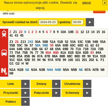
Nasza strona wykorzystuje pliki cookie. Dowiedz się
więcej
x
#
więcej.
Sprawdź rozkład na dzień:
i godzinę:
Z
Z1
Z2
0
1
2
3
4
5
6
7
8
9
10A
10B
11
12
13
14
15
16
41
43
45
Z3
Z6
Z13
Z43
50A
50B
51A
51B
52
53A
53C
53B
54B
55A
55B
55C
56
57
58A
58B
59
60A
60B
60C
60D
61
62
63
64A
64B
65A
65B
66
67
68
69A
69B
70
71A
71B
72A
72B
73
75A
75B
76
77
78
80A
80B
81A
81B
82A
82B
83
84A
84B
85A
85B
86
87A
87B
88A
88B
88C
88D
89
90
91A
91B
91C
92A
92B
93
94
96
97A
97B
99
100
101
201
202
6.
F1
G1
G2
H
W
N1A
N1B
N2
N3A
N3B
N4A
N4B
N5A
N5B
N6
N7A
N7B
N8
N9
Linie
Zmiany
Utrudnienia
Przystanki
Połączenia
Schematy
Pobierz