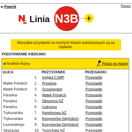
Pomoc
Powrót
N3B
Linia
Wszystkie przystanki na nocnych liniach autobusowych są na
żądanie.
PODSTAWOWE KIERUNKI
Teofilów Rojna
Pokaż na mapie
ULICA
PRZYSTANEK
PRZESIADKI
1.
Instytut CZMP
Przesiadki
Matek Polskich
2.
Przednia
Przesiadki
Matek Polskich
3.
Sczanieckiej
Przesiadki
Paradna
4.
Matek Polskich
Przesiadki
Paradna
5.
Obszerna NŻ
Przesiadki
Paradna
6.
Ustronna
Przesiadki
Trybunalska
7.
Kwietniowa NŻ
Przesiadki
Trybunalska
8.
Kosynierów Gdyńskich
Przesiadki
Łazowskiego
9.
Kosynierów Gdyńskich
Przesiadki
Strażacka
10.
Tuszyńska NŻ
Przesiadki