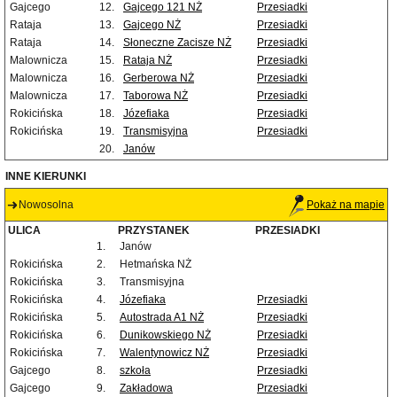
Gajcego
12.
Gajcego 121 NŻ
Przesiadki
Rataja
13.
Gajcego NŻ
Przesiadki
Rataja
14.
Słoneczne Zacisze NŻ
Przesiadki
Malownicza
15.
Rataja NŻ
Przesiadki
Malownicza
16.
Gerberowa NŻ
Przesiadki
Malownicza
17.
Taborowa NŻ
Przesiadki
Rokicińska
18.
Józefiaka
Przesiadki
Rokicińska
19.
Transmisyjna
Przesiadki
20.
Janów
INNE KIERUNKI
Nowosolna
Pokaż na mapie
ULICA
PRZYSTANEK
PRZESIADKI
1.
Janów
Rokicińska
2.
Hetmańska NŻ
Rokicińska
3.
Transmisyjna
Rokicińska
4.
Józefiaka
Przesiadki
Rokicińska
5.
Autostrada A1 NŻ
Przesiadki
Rokicińska
6.
Dunikowskiego NŻ
Przesiadki
Rokicińska
7.
Walentynowicz NŻ
Przesiadki
Gajcego
8.
szkoła
Przesiadki
Gajcego
9.
Zakładowa
Przesiadki