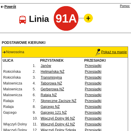
Pomoc
Powrót
91A
Linia
PODSTAWOWE KIERUNKI
Nowosolna
Pokaż na mapie
ULICA
PRZYSTANEK
PRZESIADKI
1.
Janów
Przesiadki
Rokicińska
2.
Hetmańska NŻ
Przesiadki
Rokicińska
3.
Transmisyjna
Przesiadki
Malownicza
4.
Taborowa NŻ
Przesiadki
Malownicza
5.
Gerberowa NŻ
Przesiadki
Malownicza
6.
Rataja NŻ
Przesiadki
Rataja
7.
Słoneczne Zacisze NŻ
Przesiadki
Rataja
8.
Gajcego NŻ
Przesiadki
Gajcego
9.
Gajcego 121 NŻ
Przesiadki
10.
Wiączyń Dolny 96 NŻ
Przesiadki
Wiączyń Dolny
11.
Wiączyń Dolny 42 NŻ
Przesiadki
Wiączyń Dolny
12.
Wiączyń Dolny Szkoła
Przesiadki