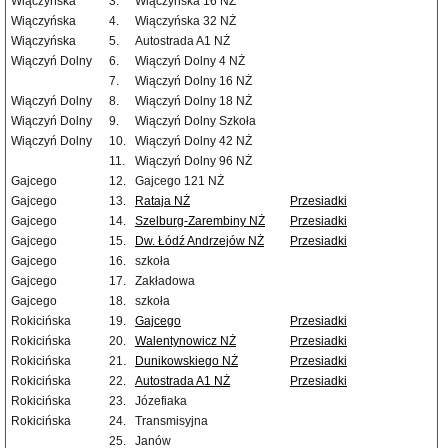
Wiączyńska
3.
Wiączyńska 16 NŻ
Wiączyńska
4.
Wiączyńska 32 NŻ
Wiączyńska
5.
Autostrada A1 NŻ
Wiączyń Dolny
6.
Wiączyń Dolny 4 NŻ
7.
Wiączyń Dolny 16 NŻ
Wiączyń Dolny
8.
Wiączyń Dolny 18 NŻ
Wiączyń Dolny
9.
Wiączyń Dolny Szkoła
Wiączyń Dolny
10.
Wiączyń Dolny 42 NŻ
11.
Wiączyń Dolny 96 NŻ
Gajcego
12.
Gajcego 121 NŻ
Gajcego
13.
Rataja NŻ
Przesiadki
Gajcego
14.
Szelburg-Zarembiny NŻ
Przesiadki
Gajcego
15.
Dw. Łódź Andrzejów NŻ
Przesiadki
Gajcego
16.
szkoła
Gajcego
17.
Zakładowa
Gajcego
18.
szkoła
Rokicińska
19.
Gajcego
Przesiadki
Rokicińska
20.
Walentynowicz NŻ
Przesiadki
Rokicińska
21.
Dunikowskiego NŻ
Przesiadki
Rokicińska
22.
Autostrada A1 NŻ
Przesiadki
Rokicińska
23.
Józefiaka
Rokicińska
24.
Transmisyjna
25.
Janów