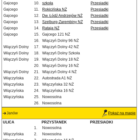
Gajcego
10.
szkoła
Przesiadki
Gajcego
11.
Rokicińska NŻ
Przesiadki
Gajcego
12.
Dw. Łódź Andrzejów NŻ
Przesiadki
Gajcego
13.
Szelburg-Zarembiny NŻ
Przesiadki
Gajcego
14.
Rataja NŻ
Przesiadki
Gajcego
15.
Gajcego 121 NŻ
16.
Wiączyń Dolny 96 NŻ
Wiączyń Dolny
17.
Wiączyń Dolny 42 NŻ
Wiączyń Dolny
18.
Wiączyń Dolny Szkoła
Wiączyń Dolny
19.
Wiączyń Dolny 18 NŻ
20.
Wiączyń Dolny 16 NŻ
Wiączyń Dolny
21.
Wiączyń Dolny 4 NŻ
Wiączyńska
22.
Autostrada A1 NŻ
Wiączyńska
23.
Wiączyńska 32 NŻ
Wiączyńska
24.
Wiączyńska 16 NŻ
Wiączyńska
25.
Nowosolna
26.
Nowosolna
Janów
Pokaż na mapie
ULICA
PRZYSTANEK
PRZESIADKI
1.
Nowosolna
Wiączyńska
2.
Nowosolna