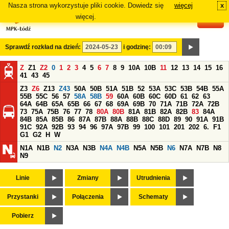
Nasza strona wykorzystuje pliki cookie. Dowiedz się
więcej
x
#
więcej.
Sprawdź rozkład na dzień:
i godzinę:
Z
Z1
Z2
0
1
2
3
4
5
6
7
8
9
10A
10B
11
12
13
14
15
16
41
43
45
Z3
Z6
Z13
Z43
50A
50B
51A
51B
52
53A
53C
53B
54B
55A
55B
55C
56
57
58A
58B
59
60A
60B
60C
60D
61
62
63
64A
64B
65A
65B
66
67
68
69A
69B
70
71A
71B
72A
72B
73
75A
75B
76
77
78
80A
80B
81A
81B
82A
82B
83
84A
84B
85A
85B
86
87A
87B
88A
88B
88C
88D
89
90
91A
91B
91C
92A
92B
93
94
96
97A
97B
99
100
101
201
202
6.
F1
G1
G2
H
W
N1A
N1B
N2
N3A
N3B
N4A
N4B
N5A
N5B
N6
N7A
N7B
N8
N9
Linie
Zmiany
Utrudnienia
Przystanki
Połączenia
Schematy
Pobierz