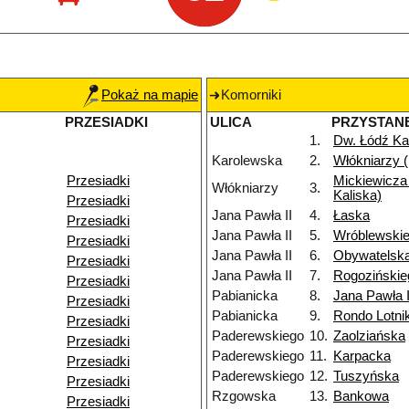
Pokaż na mapie
Komorniki
PRZESIADKI
ULICA
PRZYSTAN
1.
Dw. Łódź Ka
Karolewska
2.
Włókniarzy (
Przesiadki
Mickiewicza 
Włókniarzy
3.
Kaliska)
Przesiadki
Jana Pawła II
4.
Łaska
Przesiadki
Jana Pawła II
5.
Wróblewski
Przesiadki
Jana Pawła II
6.
Obywatelsk
Przesiadki
Jana Pawła II
7.
Rogozińskie
Przesiadki
Pabianicka
8.
Jana Pawła I
Przesiadki
Pabianicka
9.
Rondo Lotn
Przesiadki
Paderewskiego
10.
Zaolziańska
Przesiadki
Paderewskiego
11.
Karpacka
Przesiadki
Paderewskiego
12.
Tuszyńska
Przesiadki
Rzgowska
13.
Bankowa
Przesiadki