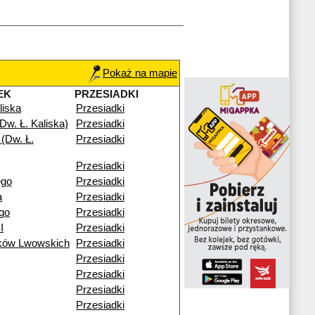
Pokaż na mapie
EK
PRZESIADKI
liska
Przesiadki
Dw. Ł. Kaliska)
Przesiadki
(Dw. Ł.
Przesiadki
Przesiadki
ego
Przesiadki
a
Przesiadki
go
Przesiadki
I
Przesiadki
ików Lwowskich
Przesiadki
Przesiadki
Przesiadki
Przesiadki
Przesiadki