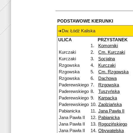
PODSTAWOWE KIERUNKI
Dw. Łódź Kaliska
ULICA
PRZYSTANEK
1.
Komorniki
Kurczaki
2.
Cm. Kurczaki
Kurczaki
3.
Socjalna
Rzgowska
4.
Kurczaki
Rzgowska
5.
Cm. Rzgowska
Rzgowska
6.
Dachowa
Paderewskiego
7.
Rzgowska
Paderewskiego
8.
Tuszyńska
Paderewskiego
9.
Karpacka
Paderewskiego
10.
Zaolziańska
Pabianicka
11.
Jana Pawła II
Jana Pawła II
12.
Pabianicka
Jana Pawła II
13.
Rogozińskiego
Jana Pawła II
14.
Obywatelska