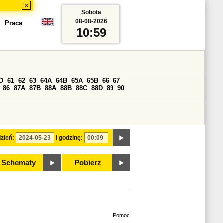
x
Sobota
08-08-2026
Praca
10:59
D
61
62
63
64A
64B
65A
65B
66
67
86
87A
87B
88A
88B
88C
88D
89
90
zień:
i godzinę:
Schematy
Pobierz
Pomoc