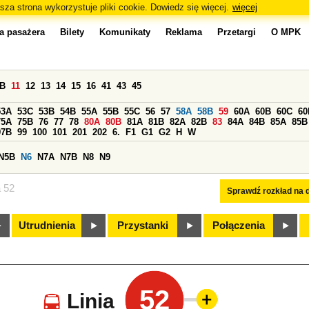
sza strona wykorzystuje pliki cookie. Dowiedz się więcej.
więcej
a pasażera
Bilety
Komunikaty
Reklama
Przetargi
O MPK
0B
11
12
13
14
15
16
41
43
45
53A
53C
53B
54B
55A
55B
55C
56
57
58A
58B
59
60A
60B
60C
60
75A
75B
76
77
78
80A
80B
81A
81B
82A
82B
83
84A
84B
85A
85B
97B
99
100
101
201
202
6.
F1
G1
G2
H
W
N5B
N6
N7A
N7B
N8
N9
a 52
Sprawdź rozkład na d
Utrudnienia
Przystanki
Połączenia
52
Linia