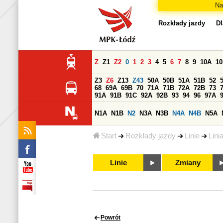
Na
Rozkłady jazdy
Dl
Z
Z1
Z2
0
1
2
3
4
5
6
7
8
9
10A
1
Z3
Z6
Z13
Z43
50A
50B
51A
51B
52
68
69A
69B
70
71A
71B
72A
72B
73
91A
91B
91C
92A
92B
93
94
96
97A
N1A
N1B
N2
N3A
N3B
N4A
N4B
N5A
Start
Rozkłady jazdy
Linie
Lini
Linie
Zmiany
Powrót