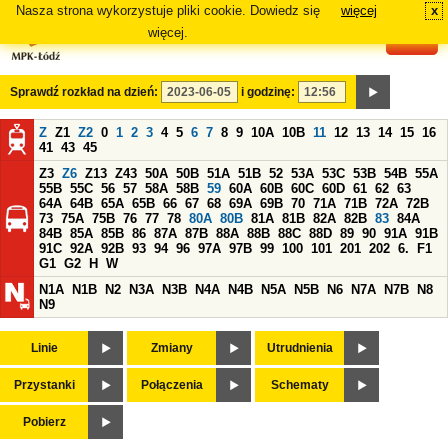
Nasza strona wykorzystuje pliki cookie. Dowiedz się
więcej
x
#
więcej.
Sprawdź rozkład na dzień:
i godzinę:
Z
Z1
Z2
0
1
2
3
4
5
6
7
8
9
10A
10B
11
12
13
14
15
16
41
43
45
Z3
Z6
Z13
Z43
50A
50B
51A
51B
52
53A
53C
53B
54B
55A
55B
55C
56
57
58A
58B
59
60A
60B
60C
60D
61
62
63
64A
64B
65A
65B
66
67
68
69A
69B
70
71A
71B
72A
72B
73
75A
75B
76
77
78
80A
80B
81A
81B
82A
82B
83
84A
84B
85A
85B
86
87A
87B
88A
88B
88C
88D
89
90
91A
91B
91C
92A
92B
93
94
96
97A
97B
99
100
101
201
202
6.
F1
G1
G2
H
W
N1A
N1B
N2
N3A
N3B
N4A
N4B
N5A
N5B
N6
N7A
N7B
N8
N9
Linie
Zmiany
Utrudnienia
Przystanki
Połączenia
Schematy
Pobierz