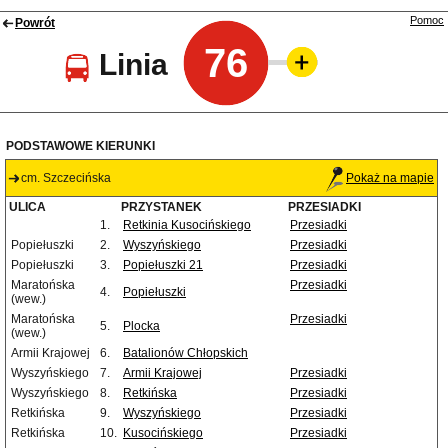
Pomoc
Powrót
76
Linia
PODSTAWOWE KIERUNKI
cm. Szczecińska
Pokaż na mapie
ULICA
PRZYSTANEK
PRZESIADKI
1.
Retkinia Kusocińskiego
Przesiadki
Popiełuszki
2.
Wyszyńskiego
Przesiadki
Popiełuszki
3.
Popiełuszki 21
Przesiadki
Maratońska
Przesiadki
4.
Popiełuszki
(wew.)
Maratońska
Przesiadki
5.
Plocka
(wew.)
Armii Krajowej
6.
Batalionów Chłopskich
Wyszyńskiego
7.
Armii Krajowej
Przesiadki
Wyszyńskiego
8.
Retkińska
Przesiadki
Retkińska
9.
Wyszyńskiego
Przesiadki
Retkińska
10.
Kusocińskiego
Przesiadki