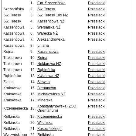
1.
Cm. Szczecińska
Przesiadki
Szczecińska
2.
Św. Teresy
Przesiadki
Św. Teresy
3.
Św. Teresy 109 NŻ
Przesiadki
Św. Teresy
4.
Kaczeńcowa NŻ
Przesiadki
Kaczeńcowa
5.
Wersalska NŻ
Przesiadki
Kaczeńcowa
6.
Warecka NŻ
Przesiadki
Kaczeńcowa
7.
Aleksandrowska
Przesiadki
Kaczeńcowa
8.
Lniana
Rojna
9.
Kaczeńcowa
Przesiadki
Traktorowa
10.
Rojna
Przesiadki
Traktorowa
11.
Nektarowa NŻ
Przesiadki
Traktorowa
12.
Rąbieńska
Przesiadki
Rąbieńska
13.
Kwiatowa NŻ
Przesiadki
Złotno
14.
Siewna
Przesiadki
Krakowska
15.
Biegunowa
Przesiadki
Krakowska
16.
Michałowicza NŻ
Przesiadki
Krakowska
17.
Minerska
Przesiadki
Konstantynowska (ZOO
Przesiadki
Krzemieniecka
18.
Orientarium)
Retkińska
19.
Krzemieniecka
Przesiadki
Retkińska
20.
Wileńska
Przesiadki
Retkińska
21.
Kusocińskiego
Przesiadki
Wyszyńskiego
22.
Retkińska
Przesiadki