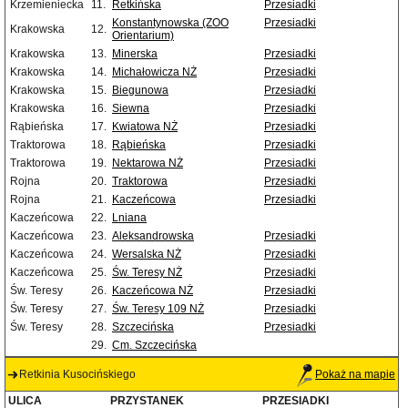
Krzemieniecka
11.
Retkińska
Przesiadki
Konstantynowska (ZOO
Przesiadki
Krakowska
12.
Orientarium)
Krakowska
13.
Minerska
Przesiadki
Krakowska
14.
Michałowicza NŻ
Przesiadki
Krakowska
15.
Biegunowa
Przesiadki
Krakowska
16.
Siewna
Przesiadki
Rąbieńska
17.
Kwiatowa NŻ
Przesiadki
Traktorowa
18.
Rąbieńska
Przesiadki
Traktorowa
19.
Nektarowa NŻ
Przesiadki
Rojna
20.
Traktorowa
Przesiadki
Rojna
21.
Kaczeńcowa
Przesiadki
Kaczeńcowa
22.
Lniana
Kaczeńcowa
23.
Aleksandrowska
Przesiadki
Kaczeńcowa
24.
Wersalska NŻ
Przesiadki
Kaczeńcowa
25.
Św. Teresy NŻ
Przesiadki
Św. Teresy
26.
Kaczeńcowa NŻ
Przesiadki
Św. Teresy
27.
Św. Teresy 109 NŻ
Przesiadki
Św. Teresy
28.
Szczecińska
Przesiadki
29.
Cm. Szczecińska
Retkinia Kusocińskiego
Pokaż na mapie
ULICA
PRZYSTANEK
PRZESIADKI