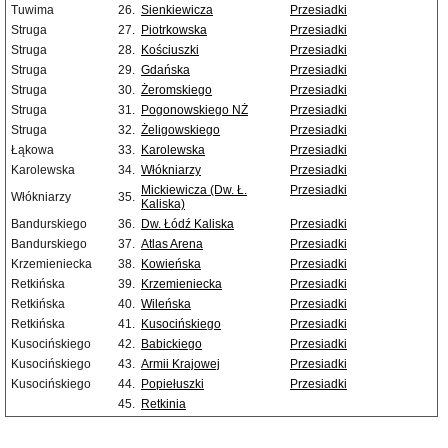
Tuwima
26.
Sienkiewicza
Przesiadki
Struga
27.
Piotrkowska
Przesiadki
Struga
28.
Kościuszki
Przesiadki
Struga
29.
Gdańska
Przesiadki
Struga
30.
Żeromskiego
Przesiadki
Struga
31.
Pogonowskiego NŻ
Przesiadki
Struga
32.
Żeligowskiego
Przesiadki
Łąkowa
33.
Karolewska
Przesiadki
Karolewska
34.
Włókniarzy
Przesiadki
Mickiewicza (Dw. Ł.
Przesiadki
Włókniarzy
35.
Kaliska)
Bandurskiego
36.
Dw. Łódź Kaliska
Przesiadki
Bandurskiego
37.
Atlas Arena
Przesiadki
Krzemieniecka
38.
Kowieńska
Przesiadki
Retkińska
39.
Krzemieniecka
Przesiadki
Retkińska
40.
Wileńska
Przesiadki
Retkińska
41.
Kusocińskiego
Przesiadki
Kusocińskiego
42.
Babickiego
Przesiadki
Kusocińskiego
43.
Armii Krajowej
Przesiadki
Kusocińskiego
44.
Popiełuszki
Przesiadki
45.
Retkinia