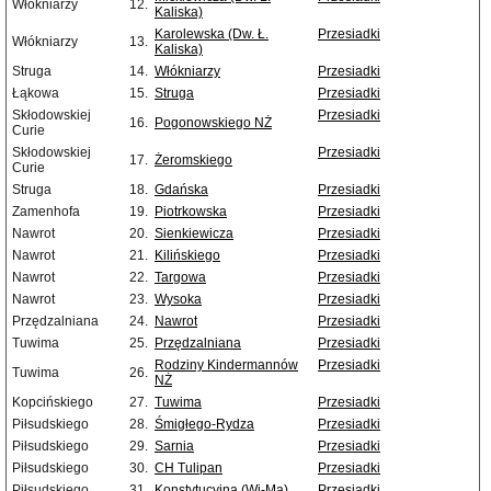
Włókniarzy
12.
Kaliska)
Karolewska (Dw. Ł.
Przesiadki
Włókniarzy
13.
Kaliska)
Struga
14.
Włókniarzy
Przesiadki
Łąkowa
15.
Struga
Przesiadki
Skłodowskiej
Przesiadki
16.
Pogonowskiego NŻ
Curie
Skłodowskiej
Przesiadki
17.
Żeromskiego
Curie
Struga
18.
Gdańska
Przesiadki
Zamenhofa
19.
Piotrkowska
Przesiadki
Nawrot
20.
Sienkiewicza
Przesiadki
Nawrot
21.
Kilińskiego
Przesiadki
Nawrot
22.
Targowa
Przesiadki
Nawrot
23.
Wysoka
Przesiadki
Przędzalniana
24.
Nawrot
Przesiadki
Tuwima
25.
Przędzalniana
Przesiadki
Rodziny Kindermannów
Przesiadki
Tuwima
26.
NŻ
Kopcińskiego
27.
Tuwima
Przesiadki
Piłsudskiego
28.
Śmigłego-Rydza
Przesiadki
Piłsudskiego
29.
Sarnia
Przesiadki
Piłsudskiego
30.
CH Tulipan
Przesiadki
Piłsudskiego
31.
Konstytucyjna (Wi-Ma)
Przesiadki