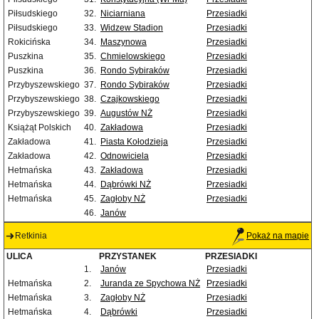
Piłsudskiego
32.
Niciarniana
Przesiadki
Piłsudskiego
33.
Widzew Stadion
Przesiadki
Rokicińska
34.
Maszynowa
Przesiadki
Puszkina
35.
Chmielowskiego
Przesiadki
Puszkina
36.
Rondo Sybiraków
Przesiadki
Przybyszewskiego
37.
Rondo Sybiraków
Przesiadki
Przybyszewskiego
38.
Czajkowskiego
Przesiadki
Przybyszewskiego
39.
Augustów NŻ
Przesiadki
Książąt Polskich
40.
Zakładowa
Przesiadki
Zakładowa
41.
Piasta Kołodzieja
Przesiadki
Zakładowa
42.
Odnowiciela
Przesiadki
Hetmańska
43.
Zakładowa
Przesiadki
Hetmańska
44.
Dąbrówki NŻ
Przesiadki
Hetmańska
45.
Zagłoby NŻ
Przesiadki
46.
Janów
Retkinia
Pokaż na mapie
ULICA
PRZYSTANEK
PRZESIADKI
1.
Janów
Przesiadki
Hetmańska
2.
Juranda ze Spychowa NŻ
Przesiadki
Hetmańska
3.
Zagłoby NŻ
Przesiadki
Hetmańska
4.
Dąbrówki
Przesiadki