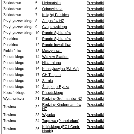
Zakładowa
5.
Hetmańska
Przesiadki
Zakładowa
6.
Odnowiciela
Przesiadki
Zakładowa
7.
Książąt Polskich
Przesiadki
Przybyszewskiego
8.
Augustów NŻ
Przesiadki
Przybyszewskiego
9.
Czajkowskiego
Przesiadki
Przybyszewskiego
10.
Rondo Sybiraków
Przesiadki
Puszkina
11.
Rondo Sybiraków
Przesiadki
Puszkina
12.
Rondo Inwalidów
Przesiadki
Rokicińska
13.
Maszynowa
Przesiadki
Piłsudskiego
14.
Widzew Stadion
Przesiadki
Piłsudskiego
15.
Niciarniana
Przesiadki
Piłsudskiego
16.
Konstytucyjna (Wi-Ma)
Przesiadki
Piłsudskiego
17.
CH Tulipan
Przesiadki
Piłsudskiego
18.
Sarnia
Przesiadki
Piłsudskiego
19.
Śmigłego-Rydza
Przesiadki
Kopcińskiego
20.
Piłsudskiego
Przesiadki
Wydawnicza
21.
Rodziny Grohmanów NŻ
Przesiadki
Rodziny Kindermannów
Przesiadki
Tuwima
22.
NŻ
Tuwima
23.
Wysoka
Przesiadki
Tuwima
24.
Targowa (Planetarium)
Przesiadki
Kilińskiego (EC1 Centr.
Przesiadki
Tuwima
25.
Nauki)