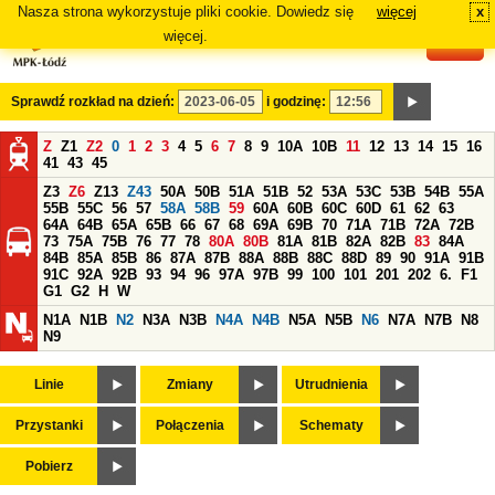
Nasza strona wykorzystuje pliki cookie. Dowiedz się
więcej
x
#
więcej.
Sprawdź rozkład na dzień:
i godzinę:
Z
Z1
Z2
0
1
2
3
4
5
6
7
8
9
10A
10B
11
12
13
14
15
16
41
43
45
Z3
Z6
Z13
Z43
50A
50B
51A
51B
52
53A
53C
53B
54B
55A
55B
55C
56
57
58A
58B
59
60A
60B
60C
60D
61
62
63
64A
64B
65A
65B
66
67
68
69A
69B
70
71A
71B
72A
72B
73
75A
75B
76
77
78
80A
80B
81A
81B
82A
82B
83
84A
84B
85A
85B
86
87A
87B
88A
88B
88C
88D
89
90
91A
91B
91C
92A
92B
93
94
96
97A
97B
99
100
101
201
202
6.
F1
G1
G2
H
W
N1A
N1B
N2
N3A
N3B
N4A
N4B
N5A
N5B
N6
N7A
N7B
N8
N9
Linie
Zmiany
Utrudnienia
Przystanki
Połączenia
Schematy
Pobierz