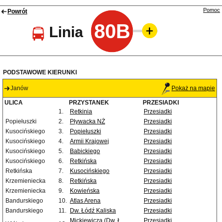
Pomoc
Powrót
80B
Linia
PODSTAWOWE KIERUNKI
Janów
Pokaż na mapie
ULICA
PRZYSTANEK
PRZESIADKI
1.
Retkinia
Przesiadki
Popiełuszki
2.
Pływacka NŻ
Przesiadki
Kusocińskiego
3.
Popiełuszki
Przesiadki
Kusocińskiego
4.
Armii Krajowej
Przesiadki
Kusocińskiego
5.
Babickiego
Przesiadki
Kusocińskiego
6.
Retkińska
Przesiadki
Retkińska
7.
Kusocińskiego
Przesiadki
Krzemieniecka
8.
Retkińska
Przesiadki
Krzemieniecka
9.
Kowieńska
Przesiadki
Bandurskiego
10.
Atlas Arena
Przesiadki
Bandurskiego
11.
Dw. Łódź Kaliska
Przesiadki
Mickiewicza (Dw. Ł.
Przesiadki