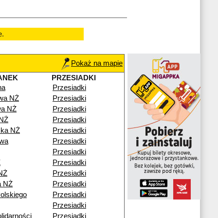
e.
Pokaż na mapie
ANEK
PRZESIADKI
na
Przesiadki
owa NŻ
Przesiadki
wa NŻ
Przesiadki
 NŻ
Przesiadki
ska NŻ
Przesiadki
wa
Przesiadki
Przesiadki
Ż
Przesiadki
NŻ
Przesiadki
a NŻ
Przesiadki
olskiego
Przesiadki
Przesiadki
lidarności
Przesiadki