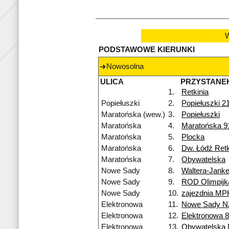
W
PODSTAWOWE KIERUNKI
Nowosolna
ULICA
PRZYSTANE
1.
Retkinia
Popiełuszki
2.
Popiełuszki 2
Maratońska (wew.)
3.
Popiełuszki
Maratońska
4.
Maratońska 9
Maratońska
5.
Plocka
Maratońska
6.
Dw. Łódź Retk
Maratońska
7.
Obywatelska
Nowe Sady
8.
Waltera-Jank
Nowe Sady
9.
ROD Olimpijk
Nowe Sady
10.
zajezdnia MP
Elektronowa
11.
Nowe Sady N
Elektronowa
12.
Elektronowa 
Elektronowa
13.
Obywatelska