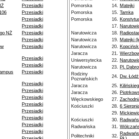
NŻ
Przesiadki
Pomorska
14.
Matejki
106
Przesiadki
Pomorska
15.
Tamka
Przesiadki
Pomorska
16.
Konstytu
Przesiadki
17.
Narutowi
ego NŻ
Przesiadki
Narutowicza
18.
Radiosta
Przesiadki
Narutowicza
19.
Matejki 
ów
Przesiadki
Narutowicza
20.
Kopcińsk
Jaracza
21.
Wierzbo
Przesiadki
Uniwersytecka
22.
Narutowi
Przesiadki
Narutowicza
23.
Pl. Dąbr
(kampus
Przesiadki
Rodziny
24.
Dw. Łódź
Poznańskich
Przesiadki
Jaracza
25.
Kilińskie
Przesiadki
Jaracza
26.
Piotrkow
Przesiadki
Więckowskiego
27.
Zachodni
Przesiadki
Kościuszki
28.
6 Sierpni
Przesiadki
29.
Mickiewi
Przesiadki
Kościuszki
30.
Radwańs
Przesiadki
Radwańska
31.
Wólczań
Przesiadki
Radwańs
Politechniki
32.
Przesiadki
PŁ)