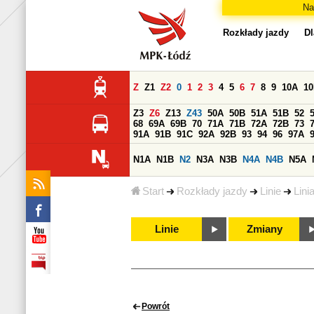
Na
Rozkłady jazdy
Dl
Z
Z1
Z2
0
1
2
3
4
5
6
7
8
9
10A
1
Z3
Z6
Z13
Z43
50A
50B
51A
51B
52
68
69A
69B
70
71A
71B
72A
72B
73
91A
91B
91C
92A
92B
93
94
96
97A
N1A
N1B
N2
N3A
N3B
N4A
N4B
N5A
Start
Rozkłady jazdy
Linie
Lini
Linie
Zmiany
Powrót