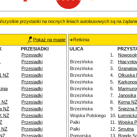
szystkie przystanki na nocnych liniach autobusowych są na żądani
Pokaż na mapie
Retkinia
K
PRZESIADKI
ULICA
PRZYST
Przesiadki
1.
Nowosol
1
Przesiadki
Brzezińska
2.
Hiacynt
Przesiadki
Brzezińska
3.
Granato
1 NŻ
Przesiadki
Brzezińska
4.
Olkuska
Przesiadki
Brzezińska
5.
Karkono
inia
Przesiadki
Brzezińska
6.
Marmuro
Przesiadki
Brzezińska
7.
Janosika
e NŻ
Przesiadki
Brzezińska
8.
Kerna N
a NŻ
Przesiadki
Brzezińska
9.
Śnieżna 
K NŻ
Przesiadki
Wojska Polskiego
10.
Łomnick
Ż
Przesiadki
Palki
11.
Wojska P
8 NŻ
Przesiadki
Palki
12.
Smutna
 NŻ
Przesiadki
Pomorska
13.
Rondo So