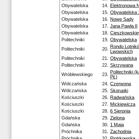
Obywatelska
14.
Elektronowa 
Obywatelska
15.
Obywatelska 
Obywatelska
16.
Nowe Sady
Obywatelska
17.
Jana Pawła II
Obywatelska
18.
Cieszkowski
Politechniki
19.
Obywatelska
Rondo Lotnik
Politechniki
20.
Lwowskich
Politechniki
21.
Obywatelska
Politechniki
22.
Skrzywana
Politechniki 
Wróblewskiego
23.
PŁ)
Wólczańska
24.
Czerwona
Wólczańska
25.
Skorupki
Kościuszki
26.
Radwańska
Kościuszki
27.
Mickiewicza
Kościuszki
28.
6 Sierpnia
Gdańska
29.
Zielona
Gdańska
30.
1 Maja
Próchnika
31.
Zachodnia
Próchnika
32.
Piotrkowska