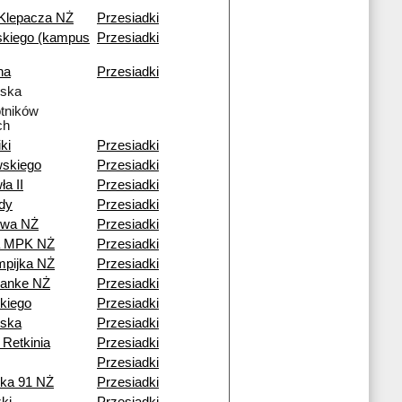
 Klepacza NŻ
Przesiadki
kiego (kampus
Przesiadki
na
Przesiadki
lska
tników
ch
ki
Przesiadki
skiego
Przesiadki
a II
Przesiadki
dy
Przesiadki
owa NŻ
Przesiadki
a MPK NŻ
Przesiadki
pijka NŻ
Przesiadki
Janke NŻ
Przesiadki
kiego
Przesiadki
lska
Przesiadki
 Retkinia
Przesiadki
Przesiadki
ka 91 NŻ
Przesiadki