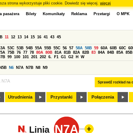
sza strona wykorzystuje pliki cookie. Dowiedz się więcej.
więcej
a pasażera
Bilety
Komunikaty
Reklama
Przetargi
O MPK
0B
11
12
13
14
15
16
41
43
45
53A
53C
53B
54B
55A
55B
55C
56
57
58A
58B
59
60A
60B
60C
60
75A
75B
76
77
78
80A
80B
81A
81B
82A
82B
83
84A
84B
85A
85B
97B
99
100
101
201
202
6.
F1
G1
G2
H
W
N5B
N6
N7A
N7B
N8
N9
a N7A
Sprawdź rozkład na d
Utrudnienia
Przystanki
Połączenia
N7A
Linia