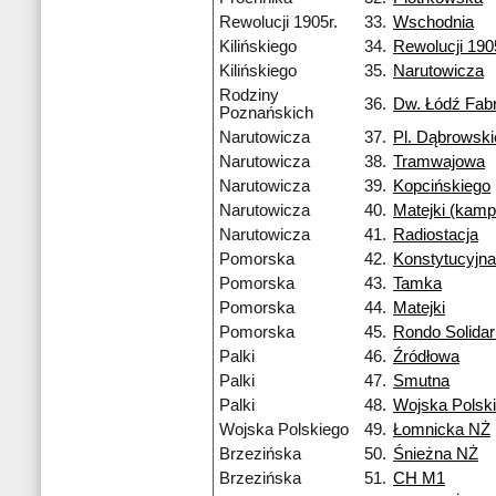
Rewolucji 1905r.
33.
Wschodnia
Kilińskiego
34.
Rewolucji 190
Kilińskiego
35.
Narutowicza
Rodziny
36.
Dw. Łódź Fab
Poznańskich
Narutowicza
37.
Pl. Dąbrowsk
Narutowicza
38.
Tramwajowa
Narutowicza
39.
Kopcińskiego
Narutowicza
40.
Matejki (kam
Narutowicza
41.
Radiostacja
Pomorska
42.
Konstytucyjna
Pomorska
43.
Tamka
Pomorska
44.
Matejki
Pomorska
45.
Rondo Solidar
Palki
46.
Źródłowa
Palki
47.
Smutna
Palki
48.
Wojska Polsk
Wojska Polskiego
49.
Łomnicka NŻ
Brzezińska
50.
Śnieżna NŻ
Brzezińska
51.
CH M1