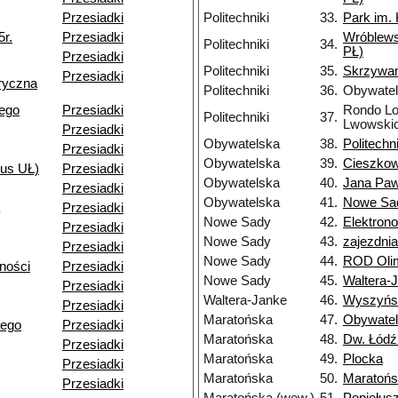
Przesiadki
Politechniki
33.
Park im.
5r.
Przesiadki
Wróblews
Politechniki
34.
PŁ)
Przesiadki
Politechniki
35.
Skrzywa
Przesiadki
ryczna
Politechniki
36.
Obywate
iego
Przesiadki
Rondo Lo
Politechniki
37.
Lwowski
Przesiadki
Obywatelska
38.
Politechni
Przesiadki
Obywatelska
39.
Cieszkow
pus UŁ)
Przesiadki
Obywatelska
40.
Jana Pawł
Przesiadki
Obywatelska
41.
Nowe Sa
Przesiadki
Nowe Sady
42.
Elektron
Przesiadki
Nowe Sady
43.
zajezdni
Przesiadki
Nowe Sady
44.
ROD Olim
ności
Przesiadki
Nowe Sady
45.
Waltera-
Przesiadki
Waltera-Janke
46.
Wyszyńs
Przesiadki
Maratońska
47.
Obywate
iego
Przesiadki
Maratońska
48.
Dw. Łódź
Przesiadki
Maratońska
49.
Plocka
Przesiadki
Maratońska
50.
Maratońs
Przesiadki