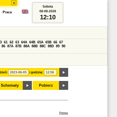
x
Sobota
08-08-2026
Praca
12:10
D
61
62
63
64A
64B
65A
65B
66
67
86
87A
87B
88A
88B
88C
88D
89
90
zień:
i godzinę:
Schematy
Pobierz
Pomoc