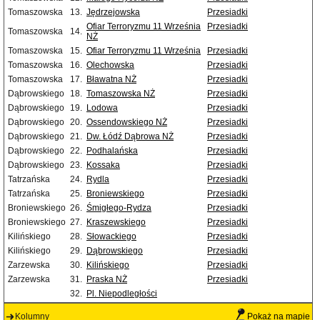
Tomaszowska
13.
Jędrzejowska
Przesiadki
Ofiar Terroryzmu 11 Września
Przesiadki
Tomaszowska
14.
NŻ
Tomaszowska
15.
Ofiar Terroryzmu 11 Września
Przesiadki
Tomaszowska
16.
Olechowska
Przesiadki
Tomaszowska
17.
Bławatna NŻ
Przesiadki
Dąbrowskiego
18.
Tomaszowska NŻ
Przesiadki
Dąbrowskiego
19.
Lodowa
Przesiadki
Dąbrowskiego
20.
Ossendowskiego NŻ
Przesiadki
Dąbrowskiego
21.
Dw. Łódź Dąbrowa NŻ
Przesiadki
Dąbrowskiego
22.
Podhalańska
Przesiadki
Dąbrowskiego
23.
Kossaka
Przesiadki
Tatrzańska
24.
Rydla
Przesiadki
Tatrzańska
25.
Broniewskiego
Przesiadki
Broniewskiego
26.
Śmigłego-Rydza
Przesiadki
Broniewskiego
27.
Kraszewskiego
Przesiadki
Kilińskiego
28.
Słowackiego
Przesiadki
Kilińskiego
29.
Dąbrowskiego
Przesiadki
Zarzewska
30.
Kilińskiego
Przesiadki
Zarzewska
31.
Praska NŻ
Przesiadki
32.
Pl. Niepodległości
Kolumny
Pokaż na mapie