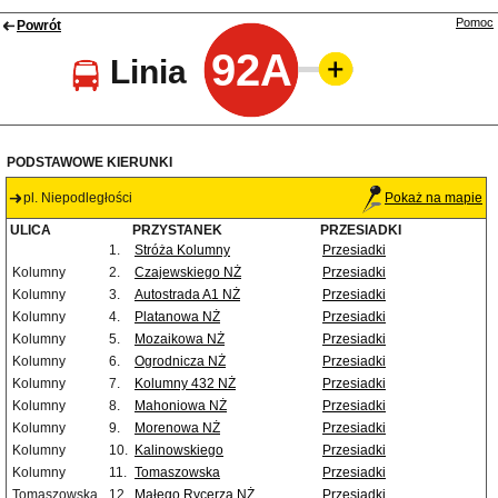
Pomoc
Powrót
92A
Linia
PODSTAWOWE KIERUNKI
pl. Niepodległości
Pokaż na mapie
ULICA
PRZYSTANEK
PRZESIADKI
1.
Stróża Kolumny
Przesiadki
Kolumny
2.
Czajewskiego NŻ
Przesiadki
Kolumny
3.
Autostrada A1 NŻ
Przesiadki
Kolumny
4.
Platanowa NŻ
Przesiadki
Kolumny
5.
Mozaikowa NŻ
Przesiadki
Kolumny
6.
Ogrodnicza NŻ
Przesiadki
Kolumny
7.
Kolumny 432 NŻ
Przesiadki
Kolumny
8.
Mahoniowa NŻ
Przesiadki
Kolumny
9.
Morenowa NŻ
Przesiadki
Kolumny
10.
Kalinowskiego
Przesiadki
Kolumny
11.
Tomaszowska
Przesiadki
Tomaszowska
12.
Małego Rycerza NŻ
Przesiadki