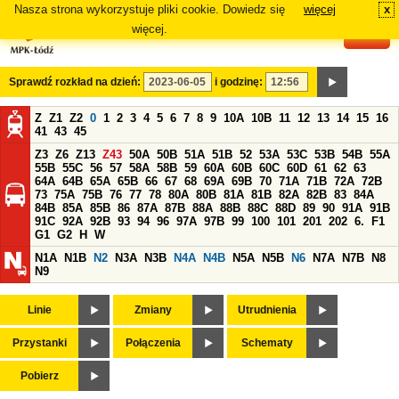
Nasza strona wykorzystuje pliki cookie. Dowiedz się
więcej
x
#
więcej.
Sprawdź rozkład na dzień:
i godzinę:
Z
Z1
Z2
0
1
2
3
4
5
6
7
8
9
10A
10B
11
12
13
14
15
16
41
43
45
Z3
Z6
Z13
Z43
50A
50B
51A
51B
52
53A
53C
53B
54B
55A
55B
55C
56
57
58A
58B
59
60A
60B
60C
60D
61
62
63
64A
64B
65A
65B
66
67
68
69A
69B
70
71A
71B
72A
72B
73
75A
75B
76
77
78
80A
80B
81A
81B
82A
82B
83
84A
84B
85A
85B
86
87A
87B
88A
88B
88C
88D
89
90
91A
91B
91C
92A
92B
93
94
96
97A
97B
99
100
101
201
202
6.
F1
G1
G2
H
W
N1A
N1B
N2
N3A
N3B
N4A
N4B
N5A
N5B
N6
N7A
N7B
N8
N9
Linie
Zmiany
Utrudnienia
Przystanki
Połączenia
Schematy
Pobierz