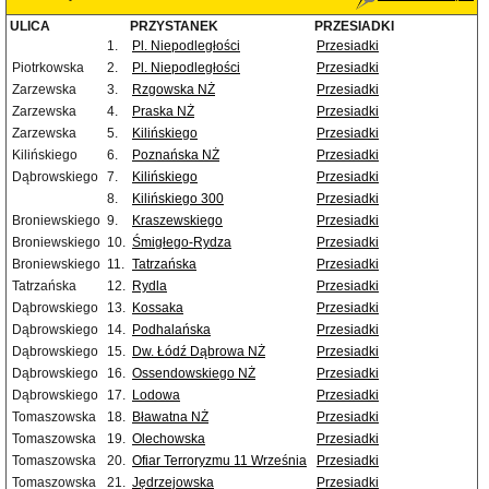
ULICA
PRZYSTANEK
PRZESIADKI
1.
Pl. Niepodległości
Przesiadki
Piotrkowska
2.
Pl. Niepodległości
Przesiadki
Zarzewska
3.
Rzgowska NŻ
Przesiadki
Zarzewska
4.
Praska NŻ
Przesiadki
Zarzewska
5.
Kilińskiego
Przesiadki
Kilińskiego
6.
Poznańska NŻ
Przesiadki
Dąbrowskiego
7.
Kilińskiego
Przesiadki
8.
Kilińskiego 300
Przesiadki
Broniewskiego
9.
Kraszewskiego
Przesiadki
Broniewskiego
10.
Śmigłego-Rydza
Przesiadki
Broniewskiego
11.
Tatrzańska
Przesiadki
Tatrzańska
12.
Rydla
Przesiadki
Dąbrowskiego
13.
Kossaka
Przesiadki
Dąbrowskiego
14.
Podhalańska
Przesiadki
Dąbrowskiego
15.
Dw. Łódź Dąbrowa NŻ
Przesiadki
Dąbrowskiego
16.
Ossendowskiego NŻ
Przesiadki
Dąbrowskiego
17.
Lodowa
Przesiadki
Tomaszowska
18.
Bławatna NŻ
Przesiadki
Tomaszowska
19.
Olechowska
Przesiadki
Tomaszowska
20.
Ofiar Terroryzmu 11 Września
Przesiadki
Tomaszowska
21.
Jędrzejowska
Przesiadki