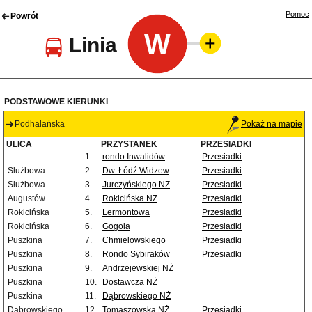
Pomoc
Powrót
W
Linia
PODSTAWOWE KIERUNKI
Podhalańska
Pokaż na mapie
ULICA
PRZYSTANEK
PRZESIADKI
1.
rondo Inwalidów
Przesiadki
Służbowa
2.
Dw. Łódź Widzew
Przesiadki
Służbowa
3.
Jurczyńskiego NŻ
Przesiadki
Augustów
4.
Rokicińska NŻ
Przesiadki
Rokicińska
5.
Lermontowa
Przesiadki
Rokicińska
6.
Gogola
Przesiadki
Puszkina
7.
Chmielowskiego
Przesiadki
Puszkina
8.
Rondo Sybiraków
Przesiadki
Puszkina
9.
Andrzejewskiej NŻ
Puszkina
10.
Dostawcza NŻ
Puszkina
11.
Dąbrowskiego NŻ
Dąbrowskiego
12.
Tomaszowska NŻ
Przesiadki