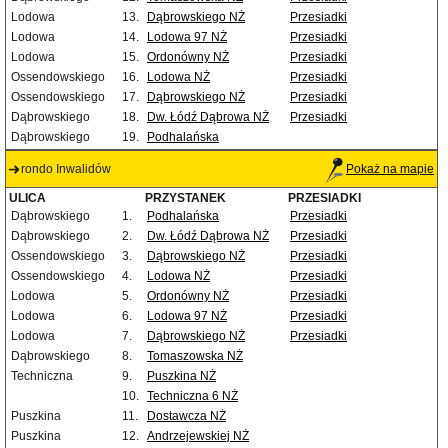
Lodowa
13.
Dąbrowskiego NŻ
Przesiadki
Lodowa
14.
Lodowa 97 NŻ
Przesiadki
Lodowa
15.
Ordonówny NŻ
Przesiadki
Ossendowskiego
16.
Lodowa NŻ
Przesiadki
Ossendowskiego
17.
Dąbrowskiego NŻ
Przesiadki
Dąbrowskiego
18.
Dw. Łódź Dąbrowa NŻ
Przesiadki
Dąbrowskiego
19.
Podhalańska
rondo Inwalidów
Pokaż na mapie
ULICA
PRZYSTANEK
PRZESIADKI
Dąbrowskiego
1.
Podhalańska
Przesiadki
Dąbrowskiego
2.
Dw. Łódź Dąbrowa NŻ
Przesiadki
Ossendowskiego
3.
Dąbrowskiego NŻ
Przesiadki
Ossendowskiego
4.
Lodowa NŻ
Przesiadki
Lodowa
5.
Ordonówny NŻ
Przesiadki
Lodowa
6.
Lodowa 97 NŻ
Przesiadki
Lodowa
7.
Dąbrowskiego NŻ
Przesiadki
Dąbrowskiego
8.
Tomaszowska NŻ
Techniczna
9.
Puszkina NŻ
10.
Techniczna 6 NŻ
Puszkina
11.
Dostawcza NŻ
Puszkina
12.
Andrzejewskiej NŻ