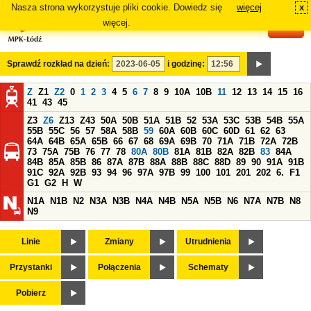
Nasza strona wykorzystuje pliki cookie. Dowiedz się
więcej
x
#
więcej.
Sprawdź rozkład na dzień:
i godzinę:
Z
Z1
Z2
0
1
2
3
4
5
6
7
8
9
10A
10B
11
12
13
14
15
16
41
43
45
Z3
Z6
Z13
Z43
50A
50B
51A
51B
52
53A
53C
53B
54B
55A
55B
55C
56
57
58A
58B
59
60A
60B
60C
60D
61
62
63
64A
64B
65A
65B
66
67
68
69A
69B
70
71A
71B
72A
72B
73
75A
75B
76
77
78
80A
80B
81A
81B
82A
82B
83
84A
84B
85A
85B
86
87A
87B
88A
88B
88C
88D
89
90
91A
91B
91C
92A
92B
93
94
96
97A
97B
99
100
101
201
202
6.
F1
G1
G2
H
W
N1A
N1B
N2
N3A
N3B
N4A
N4B
N5A
N5B
N6
N7A
N7B
N8
N9
Linie
Zmiany
Utrudnienia
Przystanki
Połączenia
Schematy
Pobierz