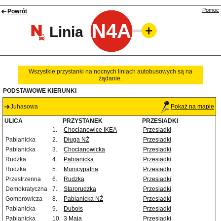
Pomoc
Powrót
N4A
Linia
Wszystkie przystanki na nocnych liniach autobusowych są na
żądanie.
PODSTAWOWE KIERUNKI
Juhasowa
Pokaż na mapie
ULICA
PRZYSTANEK
PRZESIADKI
1.
Chocianowice IKEA
Przesiadki
Pabianicka
2.
Długa NŻ
Przesiadki
Pabianicka
3.
Chocianowicka
Przesiadki
Rudzka
4.
Pabianicka
Przesiadki
Rudzka
5.
Municypalna
Przesiadki
Przestrzenna
6.
Rudzka
Przesiadki
Demokratyczna
7.
Starorudzka
Przesiadki
Gombrowicza
8.
Pabianicka NŻ
Przesiadki
Pabianicka
9.
Dubois
Przesiadki
Pabianicka
10.
3 Maja
Przesiadki