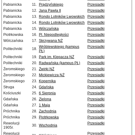
Pabianicka
11.
Prądzyńskiego
Przesiadki
Pabianicka
12.
Jana Pawła II
Przesiadki
Pabianicka
13.
Rondo Lotników Lwowskich
Przesiadki
Pabianicka
14.
Rondo Lotników Lwowskich
Przesiadki
Pabianicka
15.
Wólczańska
Przesiadki
Piotrkowska
16.
Pl. Niepodległości
Przesiadki
Wólczańska
17.
Skrzywana NŻ
Przesiadki
Wróblewskiego (kampus
Przesiadki
Politechniki
18.
PŁ)
Politechniki
19.
Park im. Klepacza NŻ
Przesiadki
Politechniki
20.
Radwańska (kampus PŁ)
Przesiadki
Żeromskiego
21.
Żwirki NŻ
Przesiadki
Żeromskiego
22.
Mickiewicza NŻ
Przesiadki
Żeromskiego
23.
Kopernika
Przesiadki
Struga
24.
Gdańska
Przesiadki
Kościuszki
25.
6 Sierpnia
Przesiadki
Gdańska
26.
Zielona
Przesiadki
Gdańska
27.
1 Maja
Przesiadki
Próchnika
28.
Zachodnia
Przesiadki
Próchnika
29.
Piotrkowska
Przesiadki
Rewolucji
Przesiadki
30.
Wschodnia
1905r.
Rewolucji
Przesiadki