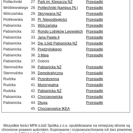
Politechniki
27.
Park im. Klepacza NŻ
Przesiadki
Wróblewskiego
28.
Politechniki (kampus PŁ)
Przesiadki
Wólczańska
29.
Skrzywana NŻ
Przesiadki
Piotrkowska
30.
Pl. Niepodległości
Przesiadki
Pabianicka
31.
Wólczańska
Przesiadki
Pabianicka
32.
Rondo Lotników Lwowskich
Przesiadki
Pabianicka
33.
Jana Pawła II
Przesiadki
Pabianicka
34.
Dw. Łódź Pabianicka NŻ
Przesiadki
Pabianicka
35.
Prądzyńskiego
Przesiadki
Pabianicka
36.
3 Maja
Przesiadki
Pabianicka
37.
Dubois
Starorudzka
38.
Pabianicka NŻ
Przesiadki
Starorudzka
39.
Demokratyczna
Przesiadki
Rudzka
40.
Przestrzenna
Przesiadki
Rudzka
41.
Municypalna
Przesiadki
Rudzka
42.
Pabianicka NŻ
Przesiadki
Pabianicka
43.
Chocianowicka
Przesiadki
Pabianicka
44.
Długa
Przesiadki
45.
Chocianowice IKEA
Wszystkie treści MPK-Łódź Spółka z o.o. opublikowane na niniejszej stronie są
chronione prawem autorskim. Kopiowanie i rozpowszechnianie ich bez pisemnej