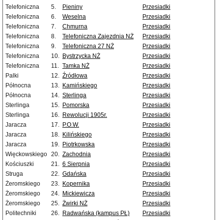
Telefoniczna
5.
Pieniny
Przesiadki
Telefoniczna
6.
Weselna
Przesiadki
Telefoniczna
7.
Chmurna
Przesiadki
Telefoniczna
8.
Telefoniczna Zajezdnia NŻ
Przesiadki
Telefoniczna
9.
Telefoniczna 27 NŻ
Przesiadki
Telefoniczna
10.
Bystrzycka NŻ
Przesiadki
Telefoniczna
11.
Tamka NŻ
Przesiadki
Palki
12.
Źródłowa
Przesiadki
Północna
13.
Kamińskiego
Przesiadki
Północna
14.
Sterlinga
Przesiadki
Sterlinga
15.
Pomorska
Przesiadki
Sterlinga
16.
Rewolucji 1905r.
Przesiadki
Jaracza
17.
P.O.W.
Przesiadki
Jaracza
18.
Kilińskiego
Przesiadki
Jaracza
19.
Piotrkowska
Przesiadki
Więckowskiego
20.
Zachodnia
Przesiadki
Kościuszki
21.
6 Sierpnia
Przesiadki
Struga
22.
Gdańska
Przesiadki
Żeromskiego
23.
Kopernika
Przesiadki
Żeromskiego
24.
Mickiewicza
Przesiadki
Żeromskiego
25.
Żwirki NŻ
Przesiadki
Politechniki
26.
Radwańska (kampus PŁ)
Przesiadki