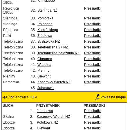
31.
Kilińskiego
1905r.
Rewolucji
Przesiadki
32.
Sterlinga NŻ
1905r.
Sterlinga
33.
Pomorska
Przesiadki
Sterlinga
34.
Północna
Przesiadki
Północna
35.
Kamińskiego
Przesiadki
Palki
36.
Źródłowa
Przesiadki
Telefoniczna
37.
Bystrzycka NŻ
Przesiadki
Telefoniczna
38.
Telefoniczna 27 NŻ
Przesiadki
Telefoniczna
39.
Telefoniczna Zajezdnia NŻ
Przesiadki
Telefoniczna
40.
Chmurna
Przesiadki
Telefoniczna
41.
Weselna
Przesiadki
Telefoniczna
42.
Pieniny
Przesiadki
Pieniny
43.
Giewont
Przesiadki
Pomorska
44.
Kasprowy Wierch NŻ
Przesiadki
45.
Juhasowa
Chocianowice IKEA
Pokaż na mapie
ULICA
PRZYSTANEK
PRZESIADKI
1.
Juhasowa
Przesiadki
Skalna
2.
Kasprowy Wierch NŻ
Przesiadki
Zbocze
3.
Potokowa NŻ
Przesiadki
Zbocze
4.
Giewont
Przesiadki