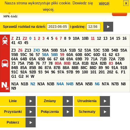
Nasza strona wykorzystuje pliki cookie. Dowiedz się
więcej
x
#
więcej.
Sprawdź rozkład na dzień:
i godzinę:
Z
Z1
Z2
0
1
2
3
4
5
6
7
8
9
10A
10B
11
12
13
14
15
16
41
43
45
Z3
Z6
Z13
Z43
50A
50B
51A
51B
52
53A
53C
53B
54B
55A
55B
55C
56
57
58A
58B
59
60A
60B
60C
60D
61
62
63
64A
64B
65A
65B
66
67
68
69A
69B
70
71A
71B
72A
72B
73
75A
75B
76
77
78
80A
80B
81A
81B
82A
82B
83
84A
84B
85A
85B
86
87A
87B
88A
88B
88C
88D
89
90
91A
91B
91C
92A
92B
93
94
96
97A
97B
99
100
101
201
202
6.
F1
G1
G2
H
W
N1A
N1B
N2
N3A
N3B
N4A
N4B
N5A
N5B
N6
N7A
N7B
N8
N9
Linie
Zmiany
Utrudnienia
Przystanki
Połączenia
Schematy
Pobierz