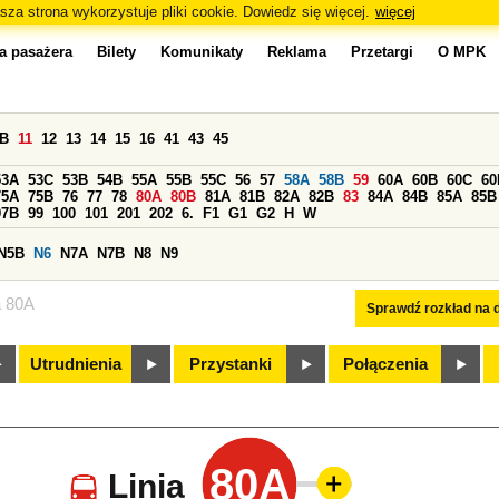
sza strona wykorzystuje pliki cookie. Dowiedz się więcej.
więcej
a pasażera
Bilety
Komunikaty
Reklama
Przetargi
O MPK
0B
11
12
13
14
15
16
41
43
45
53A
53C
53B
54B
55A
55B
55C
56
57
58A
58B
59
60A
60B
60C
60
75A
75B
76
77
78
80A
80B
81A
81B
82A
82B
83
84A
84B
85A
85B
97B
99
100
101
201
202
6.
F1
G1
G2
H
W
N5B
N6
N7A
N7B
N8
N9
a 80A
Sprawdź rozkład na d
Utrudnienia
Przystanki
Połączenia
80A
Linia