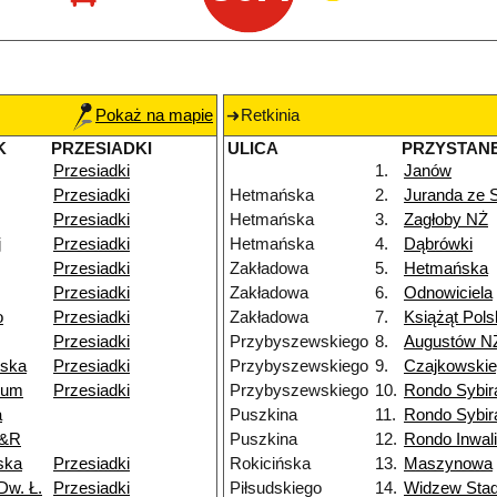
Pokaż na mapie
Retkinia
K
PRZESIADKI
ULICA
PRZYSTAN
Przesiadki
1.
Janów
Przesiadki
Hetmańska
2.
Juranda ze
Przesiadki
Hetmańska
3.
Zagłoby NŻ
j
Przesiadki
Hetmańska
4.
Dąbrówki
Przesiadki
Zakładowa
5.
Hetmańska
Przesiadki
Zakładowa
6.
Odnowiciela
o
Przesiadki
Zakładowa
7.
Książąt Pols
Przesiadki
Przybyszewskiego
8.
Augustów N
wska
Przesiadki
Przybyszewskiego
9.
Czajkowski
ium
Przesiadki
Przybyszewskiego
10.
Rondo Sybi
a
Puszkina
11.
Rondo Sybi
P&R
Puszkina
12.
Rondo Inwal
ska
Przesiadki
Rokicińska
13.
Maszynowa
Dw. Ł.
Przesiadki
Piłsudskiego
14.
Widzew Stad