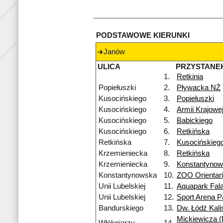
PODSTAWOWE KIERUNKI
Janów
ULICA
PRZYSTANE
1.
Retkinia
Popiełuszki
2.
Pływacka NŻ
Kusocińskiego
3.
Popiełuszki
Kusocińskiego
4.
Armii Krajowe
Kusocińskiego
5.
Babickiego
Kusocińskiego
6.
Retkińska
Retkińska
7.
Kusocińskieg
Krzemieniecka
8.
Retkińska
Krzemieniecka
9.
Konstantyno
Konstantynowska
10.
ZOO Orientar
Unii Lubelskiej
11.
Aquapark Fal
Unii Lubelskiej
12.
Sport Arena 
Bandurskiego
13.
Dw. Łódź Kali
Mickiewicza (