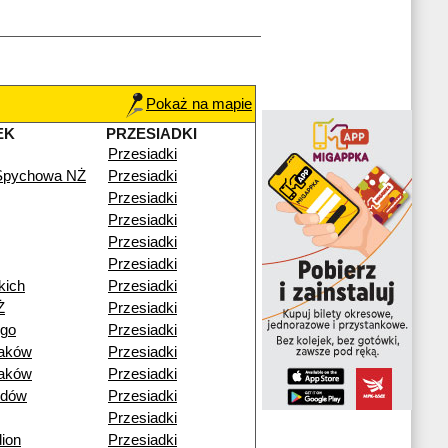
Pokaż na mapie
EK
PRZESIADKI
Przesiadki
 Spychowa NŻ
Przesiadki
Przesiadki
Przesiadki
Przesiadki
Przesiadki
kich
Przesiadki
Ż
Przesiadki
ego
Przesiadki
raków
Przesiadki
raków
Przesiadki
idów
Przesiadki
Przesiadki
ion
Przesiadki