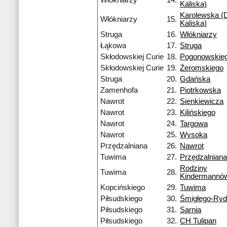
Włókniarzy
14.
Kaliska)
Karolewska (D
Włókniarzy
15.
Kaliska)
Struga
16.
Włókniarzy
Łąkowa
17.
Struga
Skłodowskiej Curie
18.
Pogonowskie
Skłodowskiej Curie
19.
Żeromskiego
Struga
20.
Gdańska
Zamenhofa
21.
Piotrkowska
Nawrot
22.
Sienkiewicza
Nawrot
23.
Kilińskiego
Nawrot
24.
Targowa
Nawrot
25.
Wysoka
Przędzalniana
26.
Nawrot
Tuwima
27.
Przędzalniana
Rodziny
Tuwima
28.
Kindermannó
Kopcińskiego
29.
Tuwima
Piłsudskiego
30.
Śmigłego-Ry
Piłsudskiego
31.
Sarnia
Piłsudskiego
32.
CH Tulipan