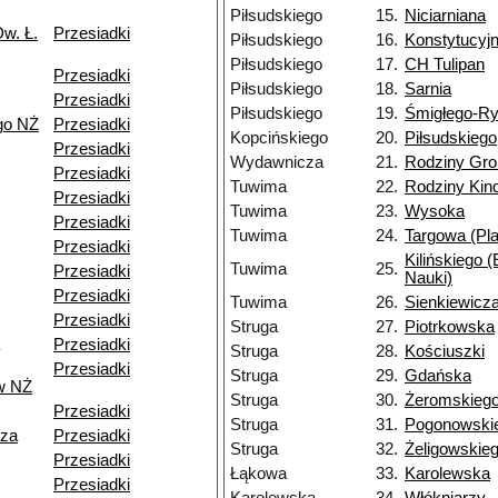
Piłsudskiego
15.
Niciarniana
w. Ł.
Przesiadki
Piłsudskiego
16.
Konstytucyj
Piłsudskiego
17.
CH Tulipan
Przesiadki
Piłsudskiego
18.
Sarnia
Przesiadki
Piłsudskiego
19.
Śmigłego-R
go NŻ
Przesiadki
Kopcińskiego
20.
Piłsudskiego
Przesiadki
Wydawnicza
21.
Rodziny Gr
Przesiadki
Tuwima
22.
Rodziny Ki
Przesiadki
Tuwima
23.
Wysoka
Przesiadki
Tuwima
24.
Targowa (Pla
Przesiadki
Kilińskiego 
Tuwima
25.
Przesiadki
Nauki)
Przesiadki
Tuwima
26.
Sienkiewicz
Przesiadki
Struga
27.
Piotrkowska
Przesiadki
Struga
28.
Kościuszki
Przesiadki
Struga
29.
Gdańska
w NŻ
Struga
30.
Żeromskieg
Przesiadki
Struga
31.
Pogonowski
dza
Przesiadki
Struga
32.
Żeligowskie
Przesiadki
Łąkowa
33.
Karolewska
Przesiadki