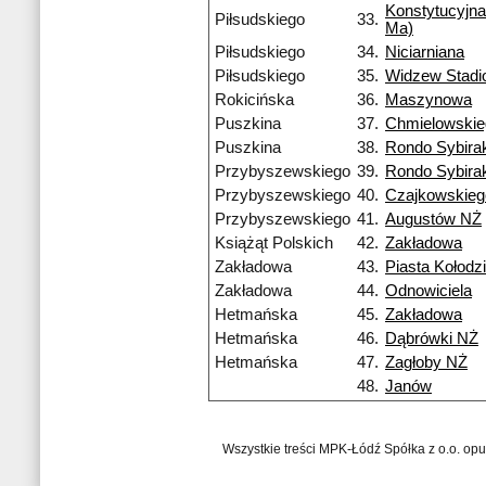
Konstytucyjna
Piłsudskiego
33.
Ma)
Piłsudskiego
34.
Niciarniana
Piłsudskiego
35.
Widzew Stadi
Rokicińska
36.
Maszynowa
Puszkina
37.
Chmielowskie
Puszkina
38.
Rondo Sybira
Przybyszewskiego
39.
Rondo Sybira
Przybyszewskiego
40.
Czajkowskieg
Przybyszewskiego
41.
Augustów NŻ
Książąt Polskich
42.
Zakładowa
Zakładowa
43.
Piasta Kołodzi
Zakładowa
44.
Odnowiciela
Hetmańska
45.
Zakładowa
Hetmańska
46.
Dąbrówki NŻ
Hetmańska
47.
Zagłoby NŻ
48.
Janów
Wszystkie treści MPK-Łódź Spółka z o.o. op