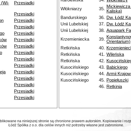
Karolewska
34.
Włókniarzy
 (Wi-
Przesiadki
Mickiewicza 
Włókniarzy
35.
Kaliska)
Przesiadki
Bandurskiego
36.
Dw. Łódź Ka
on
Przesiadki
Unii Lubelskiej
37.
Dw. Łódź Ka
Przesiadki
Unii Lubelskiej
38.
Aquapark Fa
go
Przesiadki
Konstantyn
Krzemieniecka
39.
ków
Przesiadki
Orientarium)
ków
Przesiadki
Retkińska
40.
Krzemieniec
o
Przesiadki
Retkińska
41.
Wileńska
Przesiadki
Retkińska
42.
Kusocińskie
Przesiadki
Kusocińskiego
43.
Babickiego
eja
Przesiadki
Kusocińskiego
44.
Armii Krajow
Przesiadki
Kusocińskiego
45.
Popiełuszki
Przesiadki
46.
Retkinia
Przesiadki
Przesiadki
ublikowane na niniejszej stronie są chronione prawem autorskim. Kopiowanie i r
Łódź Spółka z o.o. dla celów innych niż potrzeby własne jest zabronione.