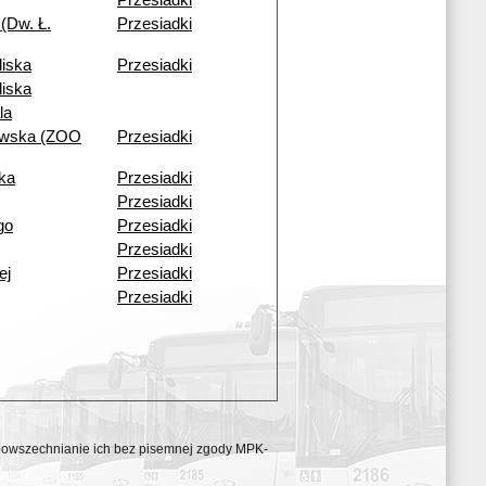
Przesiadki
(Dw. Ł.
Przesiadki
liska
Przesiadki
liska
la
owska (ZOO
Przesiadki
ka
Przesiadki
Przesiadki
go
Przesiadki
Przesiadki
ej
Przesiadki
Przesiadki
ozpowszechnianie ich bez pisemnej zgody MPK-