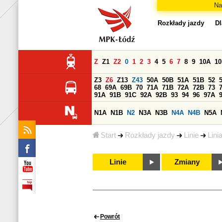
Na
Rozkłady jazdy
Dl
Z
Z1
Z2
0
1
2
3
4
5
6
7
8
9
10A
1
Z3
Z6
Z13
Z43
50A
50B
51A
51B
52
68
69A
69B
70
71A
71B
72A
72B
73
91A
91B
91C
92A
92B
93
94
96
97A
N1A
N1B
N2
N3A
N3B
N4A
N4B
N5A
Start
Rozkłady jazdy
Linie
Lini
Linie
Zmiany
Powrót