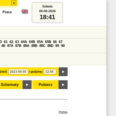
x
Sobota
08-08-2026
Praca
18:41
D
61
62
63
64A
64B
65A
65B
66
67
86
87A
87B
88A
88B
88C
88D
89
90
zień:
i godzinę:
Schematy
Pobierz
Pomoc