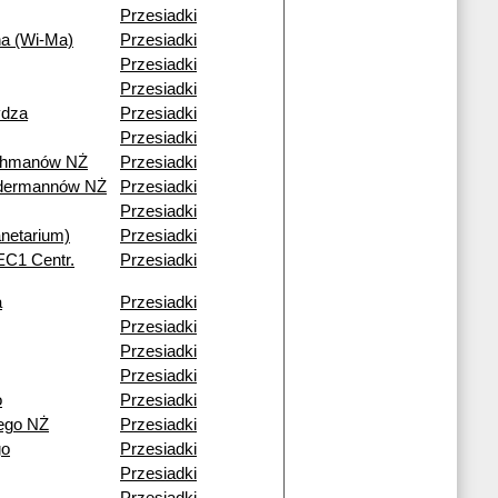
Przesiadki
na (Wi-Ma)
Przesiadki
Przesiadki
Przesiadki
ydza
Przesiadki
Przesiadki
ohmanów NŻ
Przesiadki
ndermannów NŻ
Przesiadki
Przesiadki
netarium)
Przesiadki
(EC1 Centr.
Przesiadki
a
Przesiadki
Przesiadki
Przesiadki
Przesiadki
o
Przesiadki
ego NŻ
Przesiadki
go
Przesiadki
Przesiadki