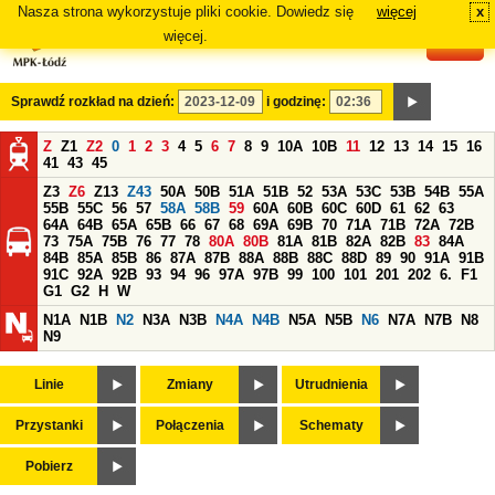
Nasza strona wykorzystuje pliki cookie. Dowiedz się
więcej
x
#
więcej.
Sprawdź rozkład na dzień:
i godzinę:
Z
Z1
Z2
0
1
2
3
4
5
6
7
8
9
10A
10B
11
12
13
14
15
16
41
43
45
Z3
Z6
Z13
Z43
50A
50B
51A
51B
52
53A
53C
53B
54B
55A
55B
55C
56
57
58A
58B
59
60A
60B
60C
60D
61
62
63
64A
64B
65A
65B
66
67
68
69A
69B
70
71A
71B
72A
72B
73
75A
75B
76
77
78
80A
80B
81A
81B
82A
82B
83
84A
84B
85A
85B
86
87A
87B
88A
88B
88C
88D
89
90
91A
91B
91C
92A
92B
93
94
96
97A
97B
99
100
101
201
202
6.
F1
G1
G2
H
W
N1A
N1B
N2
N3A
N3B
N4A
N4B
N5A
N5B
N6
N7A
N7B
N8
N9
Linie
Zmiany
Utrudnienia
Przystanki
Połączenia
Schematy
Pobierz