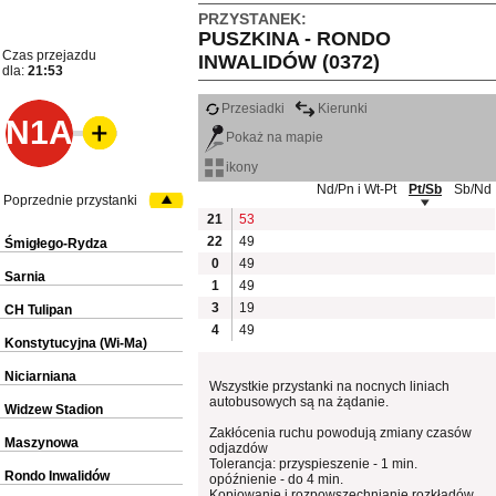
PRZYSTANEK:
PUSZKINA - RONDO
Czas przejazdu
INWALIDÓW (0372)
dla:
21:53
Przesiadki
Kierunki
N1A
Pokaż na mapie
ikony
Nd/Pn i Wt-Pt
Pt/Sb
Sb/Nd
Poprzednie przystanki
21
53
22
49
Śmigłego-Rydza
0
49
Sarnia
1
49
3
19
CH Tulipan
4
49
Konstytucyjna (Wi-Ma)
Niciarniana
Wszystkie przystanki na nocnych liniach
autobusowych są na żądanie.
Widzew Stadion
Zakłócenia ruchu powodują zmiany czasów
Maszynowa
odjazdów
Tolerancja: przyspieszenie - 1 min.
Rondo Inwalidów
opóźnienie - do 4 min.
Kopiowanie i rozpowszechnianie rozkładów