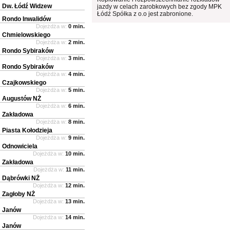
Dw. Łódź Widzew
jazdy w celach zarobkowych bez zgody MPK
Łódź Spółka z o.o jest zabronione.
Rondo Inwalidów
Dojeżdża w:
0 min.
Chmielowskiego
Dojeżdża w:
2 min.
Rondo Sybiraków
Dojeżdża w:
3 min.
Rondo Sybiraków
Dojeżdża w:
4 min.
Czajkowskiego
Dojeżdża w:
5 min.
Augustów NŻ
Dojeżdża w:
6 min.
Zakładowa
Dojeżdża w:
8 min.
Piasta Kołodzieja
Dojeżdża w:
9 min.
Odnowiciela
Dojeżdża w:
10 min.
Zakładowa
Dojeżdża w:
11 min.
Dąbrówki NŻ
Dojeżdża w:
12 min.
Zagłoby NŻ
Dojeżdża w:
13 min.
Janów
Dojeżdża w:
14 min.
Janów