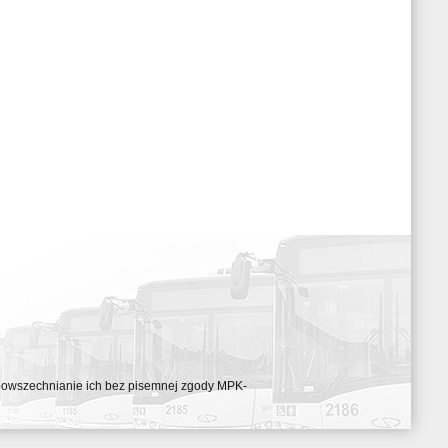
ozpowszechnianie ich bez pisemnej zgody MPK-