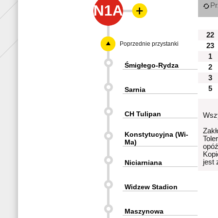
Pr
N1A
22
Poprzednie przystanki
23
1
Śmigłego-Rydza
2
3
5
Sarnia
CH Tulipan
Wszy
Zakł
Konstytucyjna (Wi-
Tole
Ma)
opóź
Kopi
jest
Niciarniana
Widzew Stadion
Maszynowa