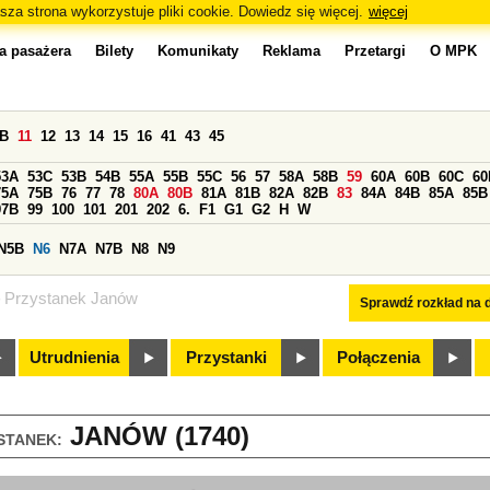
sza strona wykorzystuje pliki cookie. Dowiedz się więcej.
więcej
a pasażera
Bilety
Komunikaty
Reklama
Przetargi
O MPK
0B
11
12
13
14
15
16
41
43
45
53A
53C
53B
54B
55A
55B
55C
56
57
58A
58B
59
60A
60B
60C
60
75A
75B
76
77
78
80A
80B
81A
81B
82A
82B
83
84A
84B
85A
85B
97B
99
100
101
201
202
6.
F1
G1
G2
H
W
N5B
N6
N7A
N7B
N8
N9
Przystanek Janów
Sprawdź rozkład na d
Utrudnienia
Przystanki
Połączenia
JANÓW (1740)
STANEK: