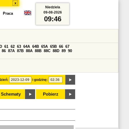
x
Niedziela
09-08-2026
Praca
09:46
D
61
62
63
64A
64B
65A
65B
66
67
86
87A
87B
88A
88B
88C
88D
89
90
zień:
i godzinę:
Schematy
Pobierz