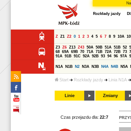
Na
Rozkłady jazdy
Dl
Z
Z1
Z2
0
1
2
3
4
5
6
7
8
9
10A
1
Z3
Z6
Z13
Z43
50A
50B
51A
51B
52
68
69A
69B
70
71A
71B
72A
72B
73
91A
91B
91C
92A
92B
93
94
96
97A
N1A
N1B
N2
N3A
N3B
N4A
N4B
N5A
Start
Rozkłady jazdy
Linia N1A
Linie
Zmiany
Czas przejazdu dla:
22:7
PRZY