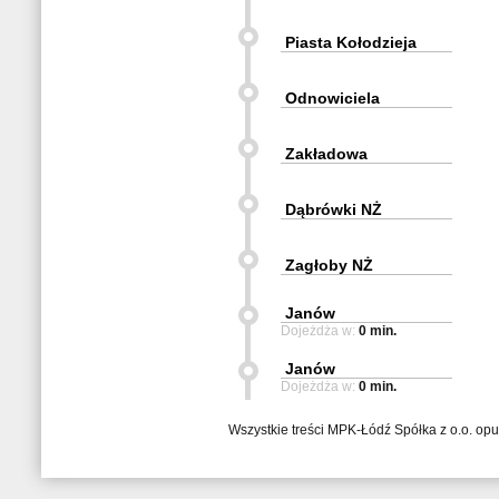
Piasta Kołodzieja
Odnowiciela
Zakładowa
Dąbrówki NŻ
Zagłoby NŻ
Janów
Dojeżdża w:
0 min.
Janów
Dojeżdża w:
0 min.
Wszystkie treści MPK-Łódź Spółka z o.o. op