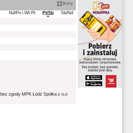
ikony
Nd/Pn i Wt-Pt
Pt/Sb
Sb/Nd
 bez zgody MPK Łódź Spółka z o.o