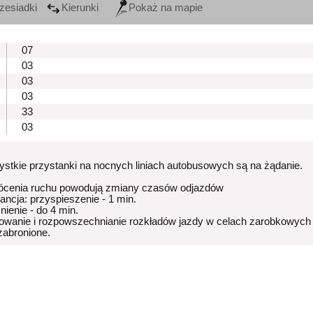
zesiadki
Kierunki
Pokaż na mapie
07
03
03
03
33
03
stkie przystanki na nocnych liniach autobusowych są na żądanie.
ócenia ruchu powodują zmiany czasów odjazdów
rancja: przyspieszenie - 1 min.
nienie - do 4 min.
owanie i rozpowszechnianie rozkładów jazdy w celach zarobkowych
 zabronione.