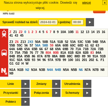
Nasza strona wykorzystuje pliki cookie. Dowiedz się
więcej
x
#
więcej.
Sprawdź rozkład na dzień:
i godzinę:
Z
Z1
Z2
0
1
2
3
4
5
6
7
8
9
10A
10B
11
12
13
14
15
16
41
43
45
Z3
Z6
Z13
Z43
50A
50B
51A
51B
52
53A
53C
53B
54B
55A
55B
55C
56
57
58A
58B
59
60A
60B
60C
60D
61
62
63
64A
64B
65A
65B
66
67
68
69A
69B
70
71A
71B
72A
72B
73
75A
75B
76
77
78
80A
80B
81A
81B
82A
82B
83
84A
84B
85A
85B
86
87A
87B
88A
88B
88C
88D
89
90
91A
91B
91C
92A
92B
93
94
96
97A
97B
99
100
101
201
202
6.
F1
G1
G2
H
W
N1A
N1B
N2
N3A
N3B
N4A
N4B
N5A
N5B
N6
N7A
N7B
N8
N9
Linie
Zmiany
Utrudnienia
Przystanki
Połączenia
Schematy
Pobierz