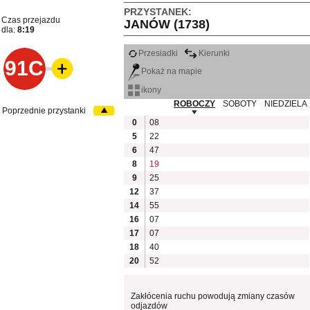
PRZYSTANEK:
Czas przejazdu
JANÓW (1738)
dla:
8:19
Przesiadki
Kierunki
91C
Pokaż na mapie
ikony
ROBOCZY
SOBOTY
NIEDZIELA
Poprzednie przystanki
0
08
5
22
6
47
8
19
9
25
12
37
14
55
16
07
17
07
18
40
20
52
Zakłócenia ruchu powodują zmiany czasów
odjazdów