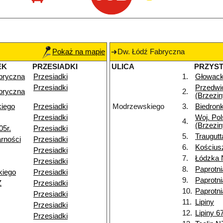
Pokaż na mapie
Dw. Łódź Fabryczna
EK
PRZESIADKI
ULICA
PRZYS
bryczna
Przesiadki
1.
Głowack
Przesiadki
Przedwi
bryczna
2.
(Brzezin
kiego
Przesiadki
Modrzewskiego
3.
Biedronk
Przesiadki
Woj. Pol
4.
(Brzezin
05r.
Przesiadki
5.
Traugutt
rności
Przesiadki
6.
Kościusz
Przesiadki
7.
Łódzka 
Przesiadki
8.
Paprotni
kiego
Przesiadki
9.
Paprotn
Ż
Przesiadki
10.
Paprotn
Przesiadki
11.
Lipiny
Przesiadki
12.
Lipiny 6
Przesiadki