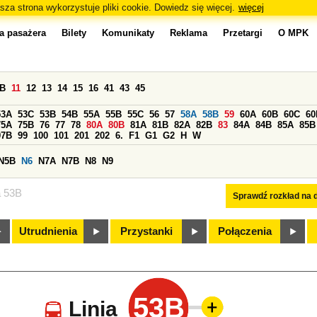
sza strona wykorzystuje pliki cookie. Dowiedz się więcej.
więcej
a pasażera
Bilety
Komunikaty
Reklama
Przetargi
O MPK
0B
11
12
13
14
15
16
41
43
45
53A
53C
53B
54B
55A
55B
55C
56
57
58A
58B
59
60A
60B
60C
60
75A
75B
76
77
78
80A
80B
81A
81B
82A
82B
83
84A
84B
85A
85B
97B
99
100
101
201
202
6.
F1
G1
G2
H
W
N5B
N6
N7A
N7B
N8
N9
a 53B
Sprawdź rozkład na d
Utrudnienia
Przystanki
Połączenia
53B
Linia