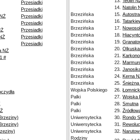
13.
Teolin N
Przesiadki
14.
Natolin 
Przesiadki
Brzezińska
15.
Autostra
 NŻ
Przesiadki
Brzezińska
16.
Tatarki
Przesiadki
Brzezińska
17.
Nowoso
NŻ
Przesiadki
Brzezińska
18.
Hiacynt
 NŻ
Przesiadki
Brzezińska
19.
Granato
Przesiadki
Brzezińska
20.
Olkuska
a NŻ
Brzezińska
21.
Karkono
1 #
Brzezińska
22.
Marmur
Brzezińska
23.
Janosik
Brzezińska
24.
Kerna N
Brzezińska
25.
Śnieżna
Wojska Polskiego
26.
Łomnick
oczydła
Palki
27.
Wojska 
Ż
Palki
28.
Smutna
NŻ
Palki
29.
Źródłow
Brzeziny)
Uniwersytecka
30.
Rondo S
Brzeziny)
Uniwersytecka
31.
Rewolucj
zeziny)
Uniwersytecka
32.
Narutow
Rodziny