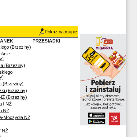
Pokaż na mapie
TANEK
PRZESIADKI
iego (Brzeziny)
ośnie
y)
a (Brzeziny)
skiego
y)
a (Brzeziny)
ki (Brzeziny)
NŻ (Brzeziny)
a I NŻ
ia NŻ
ia-Moczydła NŻ
7 NŻ