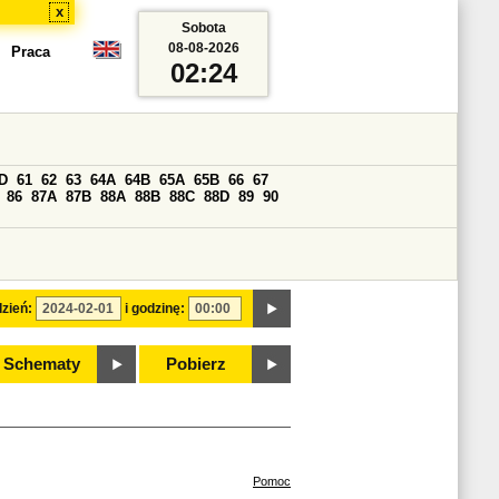
x
Sobota
08-08-2026
Praca
02:24
D
61
62
63
64A
64B
65A
65B
66
67
86
87A
87B
88A
88B
88C
88D
89
90
zień:
i godzinę:
Schematy
Pobierz
Pomoc