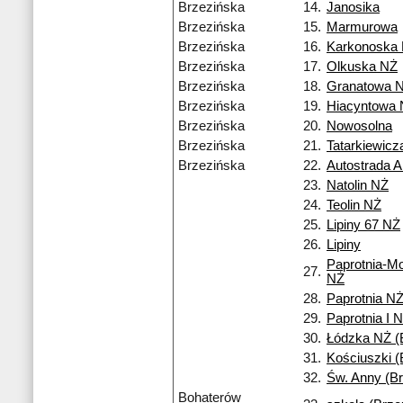
Brzezińska
14.
Janosika
Brzezińska
15.
Marmurowa
Brzezińska
16.
Karkonoska
Brzezińska
17.
Olkuska NŻ
Brzezińska
18.
Granatowa 
Brzezińska
19.
Hiacyntowa
Brzezińska
20.
Nowosolna
Brzezińska
21.
Tatarkiewicz
Brzezińska
22.
Autostrada A
23.
Natolin NŻ
24.
Teolin NŻ
25.
Lipiny 67 NŻ
26.
Lipiny
Paprotnia-M
27.
NŻ
28.
Paprotnia N
29.
Paprotnia I 
30.
Łódzka NŻ (
31.
Kościuszki (
32.
Św. Anny (Br
Bohaterów