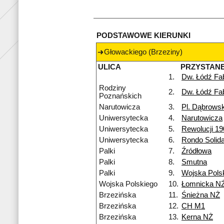
PODSTAWOWE KIERUNKI
Głowackiego (Brzeziny)
ULICA
PRZYSTAN
1.
Dw. Łódź Fa
Rodziny
2.
Dw. Łódź Fa
Poznańskich
Narutowicza
3.
Pl. Dąbrows
Uniwersytecka
4.
Narutowicza
Uniwersytecka
5.
Rewolucji 19
Uniwersytecka
6.
Rondo Solida
Palki
7.
Źródłowa
Palki
8.
Smutna
Palki
9.
Wojska Pols
Wojska Polskiego
10.
Łomnicka N
Brzezińska
11.
Śnieżna NŻ
Brzezińska
12.
CH M1
Brzezińska
13.
Kerna NŻ