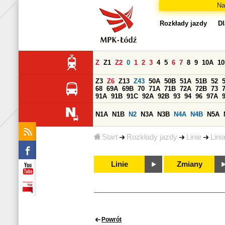
Na
Rozkłady jazdy
Dl
Z
Z1
Z2
0
1
2
3
4
5
6
7
8
9
10A
1
Z3
Z6
Z13
Z43
50A
50B
51A
51B
52
68
69A
69B
70
71A
71B
72A
72B
73
91A
91B
91C
92A
92B
93
94
96
97A
N1A
N1B
N2
N3A
N3B
N4A
N4B
N5A
Start
Rozkłady jazdy
Linie
Lini
Linie
Zmiany
Powrót