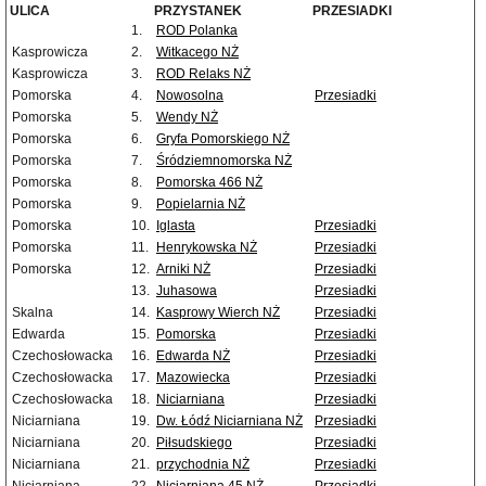
ULICA
PRZYSTANEK
PRZESIADKI
1.
ROD Polanka
Kasprowicza
2.
Witkacego NŻ
Kasprowicza
3.
ROD Relaks NŻ
Pomorska
4.
Nowosolna
Przesiadki
Pomorska
5.
Wendy NŻ
Pomorska
6.
Gryfa Pomorskiego NŻ
Pomorska
7.
Śródziemnomorska NŻ
Pomorska
8.
Pomorska 466 NŻ
Pomorska
9.
Popielarnia NŻ
Pomorska
10.
Iglasta
Przesiadki
Pomorska
11.
Henrykowska NŻ
Przesiadki
Pomorska
12.
Arniki NŻ
Przesiadki
13.
Juhasowa
Przesiadki
Skalna
14.
Kasprowy Wierch NŻ
Przesiadki
Edwarda
15.
Pomorska
Przesiadki
Czechosłowacka
16.
Edwarda NŻ
Przesiadki
Czechosłowacka
17.
Mazowiecka
Przesiadki
Czechosłowacka
18.
Niciarniana
Przesiadki
Niciarniana
19.
Dw. Łódź Niciarniana NŻ
Przesiadki
Niciarniana
20.
Piłsudskiego
Przesiadki
Niciarniana
21.
przychodnia NŻ
Przesiadki