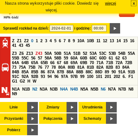
Nasza strona wykorzystuje pliki cookie. Dowiedz się
więcej
x
#
więcej.
Sprawdź rozkład na dzień:
i godzinę:
Z
Z1
Z2
0
1
2
3
4
5
6
7
8
9
10A
10B
11
12
13
14
15
16
41
43
45
Z3
Z6
Z13
Z43
50A
50B
51A
51B
52
53A
53C
53B
54B
55A
55B
55C
56
57
58A
58B
59
60A
60B
60C
60D
61
62
63
64A
64B
65A
65B
66
67
68
69A
69B
70
71A
71B
72A
72B
73
75A
75B
76
77
78
80A
80B
81A
81B
82A
82B
83
84A
84B
85A
85B
86
87A
87B
88A
88B
88C
88D
89
90
91A
91B
91C
92A
92B
93
94
96
97A
97B
99
100
101
201
202
6.
F1
G1
G2
H
W
N1A
N1B
N2
N3A
N3B
N4A
N4B
N5A
N5B
N6
N7A
N7B
N8
N9
Linie
Zmiany
Utrudnienia
Przystanki
Połączenia
Schematy
Pobierz