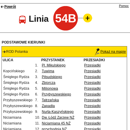
Pomoc
Powrót
54B
Linia
PODSTAWOWE KIERUNKI
ROD Polanka
Pokaż na mapie
ULICA
PRZYSTANEK
PRZESIADKI
1.
Pl. Mikulskiego
Przesiadki
Kopcińskiego
2.
Tuwima
Przesiadki
Śmigłego Rydza
3.
Piłsudskiego
Przesiadki
Śmigłego Rydza
4.
Zbiorcza
Przesiadki
Śmigłego Rydza
5.
Milionowa
Przesiadki
Śmigłego Rydza
6.
Przybyszewskiego
Przesiadki
Przybyszewskiego
7.
Tatrzańska
Przesiadki
Przybyszewskiego
8.
Zapadła
Przesiadki
Przybyszewskiego
9.
Nurta-Kaszyńskiego
Przesiadki
Niciarniana
10.
Dw. Łódź Zarzew NŻ
Przesiadki
Niciarniana
11.
Niciarniana 45 NŻ
Przesiadki
Niciarniana
12.
przychodnia NŻ
Przesiadki