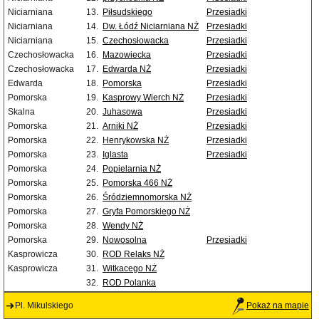
Niciarniana
13.
Piłsudskiego
Przesiadki
Niciarniana
14.
Dw. Łódź Niciarniana NŻ
Przesiadki
Niciarniana
15.
Czechosłowacka
Przesiadki
Czechosłowacka
16.
Mazowiecka
Przesiadki
Czechosłowacka
17.
Edwarda NŻ
Przesiadki
Edwarda
18.
Pomorska
Przesiadki
Pomorska
19.
Kasprowy Wierch NŻ
Przesiadki
Skalna
20.
Juhasowa
Przesiadki
Pomorska
21.
Arniki NŻ
Przesiadki
Pomorska
22.
Henrykowska NŻ
Przesiadki
Pomorska
23.
Iglasta
Przesiadki
Pomorska
24.
Popielarnia NŻ
Pomorska
25.
Pomorska 466 NŻ
Pomorska
26.
Śródziemnomorska NŻ
Pomorska
27.
Gryfa Pomorskiego NŻ
Pomorska
28.
Wendy NŻ
Pomorska
29.
Nowosolna
Przesiadki
Kasprowicza
30.
ROD Relaks NŻ
Kasprowicza
31.
Witkacego NŻ
32.
ROD Polanka
Pl. Mikulskiego
Pokaż na mapie