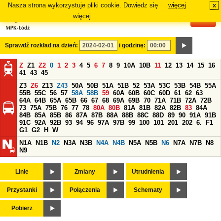
Nasza strona wykorzystuje pliki cookie. Dowiedz się
więcej
x
#
więcej.
Sprawdź rozkład na dzień:
i godzinę:
Z
Z1
Z2
0
1
2
3
4
5
6
7
8
9
10A
10B
11
12
13
14
15
16
41
43
45
Z3
Z6
Z13
Z43
50A
50B
51A
51B
52
53A
53C
53B
54B
55A
55B
55C
56
57
58A
58B
59
60A
60B
60C
60D
61
62
63
64A
64B
65A
65B
66
67
68
69A
69B
70
71A
71B
72A
72B
73
75A
75B
76
77
78
80A
80B
81A
81B
82A
82B
83
84A
84B
85A
85B
86
87A
87B
88A
88B
88C
88D
89
90
91A
91B
91C
92A
92B
93
94
96
97A
97B
99
100
101
201
202
6.
F1
G1
G2
H
W
N1A
N1B
N2
N3A
N3B
N4A
N4B
N5A
N5B
N6
N7A
N7B
N8
N9
Linie
Zmiany
Utrudnienia
Przystanki
Połączenia
Schematy
Pobierz