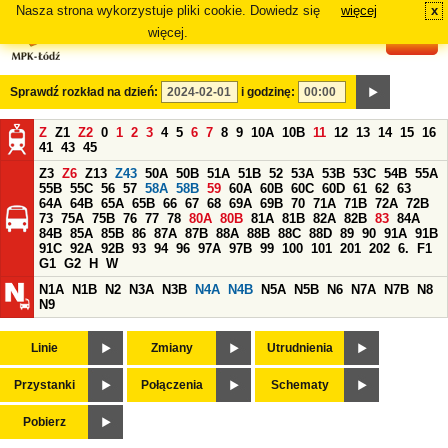
Nasza strona wykorzystuje pliki cookie. Dowiedz się
więcej
x
#
więcej.
Sprawdź rozkład na dzień:
i godzinę:
Z
Z1
Z2
0
1
2
3
4
5
6
7
8
9
10A
10B
11
12
13
14
15
16
41
43
45
Z3
Z6
Z13
Z43
50A
50B
51A
51B
52
53A
53B
53C
54B
55A
55B
55C
56
57
58A
58B
59
60A
60B
60C
60D
61
62
63
64A
64B
65A
65B
66
67
68
69A
69B
70
71A
71B
72A
72B
73
75A
75B
76
77
78
80A
80B
81A
81B
82A
82B
83
84A
84B
85A
85B
86
87A
87B
88A
88B
88C
88D
89
90
91A
91B
91C
92A
92B
93
94
96
97A
97B
99
100
101
201
202
6.
F1
G1
G2
H
W
N1A
N1B
N2
N3A
N3B
N4A
N4B
N5A
N5B
N6
N7A
N7B
N8
N9
Linie
Zmiany
Utrudnienia
Przystanki
Połączenia
Schematy
Pobierz