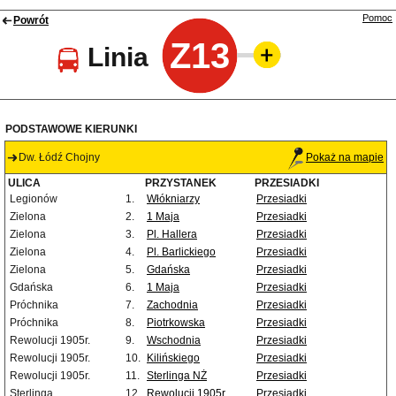
Pomoc
Powrót
Z13
Linia
PODSTAWOWE KIERUNKI
Dw. Łódź Chojny
Pokaż na mapie
ULICA
PRZYSTANEK
PRZESIADKI
Legionów
1.
Włókniarzy
Przesiadki
Zielona
2.
1 Maja
Przesiadki
Zielona
3.
Pl. Hallera
Przesiadki
Zielona
4.
Pl. Barlickiego
Przesiadki
Zielona
5.
Gdańska
Przesiadki
Gdańska
6.
1 Maja
Przesiadki
Próchnika
7.
Zachodnia
Przesiadki
Próchnika
8.
Piotrkowska
Przesiadki
Rewolucji 1905r.
9.
Wschodnia
Przesiadki
Rewolucji 1905r.
10.
Kilińskiego
Przesiadki
Rewolucji 1905r.
11.
Sterlinga NŻ
Przesiadki
Sterlinga
12.
Rewolucji 1905r.
Przesiadki