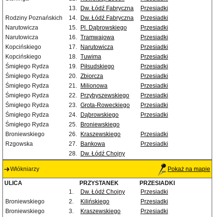
13.
Dw. Łódź Fabryczna
Przesiadki
Rodziny Poznańskich
14.
Dw. Łódź Fabryczna
Przesiadki
Narutowicza
15.
Pl. Dąbrowskiego
Przesiadki
Narutowicza
16.
Tramwajowa
Przesiadki
Kopcińskiego
17.
Narutowicza
Przesiadki
Kopcińskiego
18.
Tuwima
Przesiadki
Śmigłego Rydza
19.
Piłsudskiego
Przesiadki
Śmigłego Rydza
20.
Zbiorcza
Przesiadki
Śmigłego Rydza
21.
Milionowa
Przesiadki
Śmigłego Rydza
22.
Przybyszewskiego
Przesiadki
Śmigłego Rydza
23.
Grota-Roweckiego
Przesiadki
Śmigłego Rydza
24.
Dąbrowskiego
Przesiadki
Śmigłego Rydza
25.
Broniewskiego
Broniewskiego
26.
Kraszewskiego
Przesiadki
Rzgowska
27.
Bankowa
Przesiadki
28.
Dw. Łódź Chojny
Włókniarzy
Pokaż na mapie
ULICA
PRZYSTANEK
PRZESIADKI
1.
Dw. Łódź Chojny
Przesiadki
Broniewskiego
2.
Kilińskiego
Przesiadki
Broniewskiego
3.
Kraszewskiego
Przesiadki