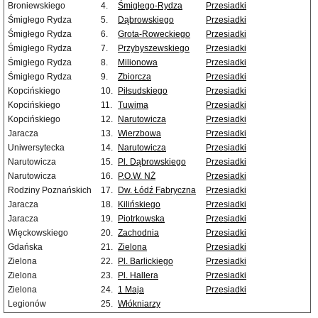
Broniewskiego
4.
Śmigłego-Rydza
Przesiadki
Śmigłego Rydza
5.
Dąbrowskiego
Przesiadki
Śmigłego Rydza
6.
Grota-Roweckiego
Przesiadki
Śmigłego Rydza
7.
Przybyszewskiego
Przesiadki
Śmigłego Rydza
8.
Milionowa
Przesiadki
Śmigłego Rydza
9.
Zbiorcza
Przesiadki
Kopcińskiego
10.
Piłsudskiego
Przesiadki
Kopcińskiego
11.
Tuwima
Przesiadki
Kopcińskiego
12.
Narutowicza
Przesiadki
Jaracza
13.
Wierzbowa
Przesiadki
Uniwersytecka
14.
Narutowicza
Przesiadki
Narutowicza
15.
Pl. Dąbrowskiego
Przesiadki
Narutowicza
16.
P.O.W. NŻ
Przesiadki
Rodziny Poznańskich
17.
Dw. Łódź Fabryczna
Przesiadki
Jaracza
18.
Kilińskiego
Przesiadki
Jaracza
19.
Piotrkowska
Przesiadki
Więckowskiego
20.
Zachodnia
Przesiadki
Gdańska
21.
Zielona
Przesiadki
Zielona
22.
Pl. Barlickiego
Przesiadki
Zielona
23.
Pl. Hallera
Przesiadki
Zielona
24.
1 Maja
Przesiadki
Legionów
25.
Włókniarzy