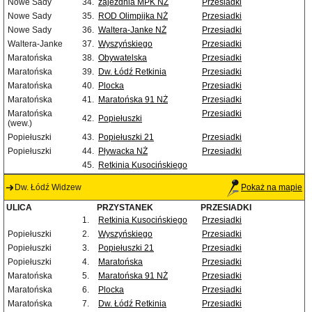
Nowe Sady
34.
zajezdnia MPK NŻ
Przesiadki
Nowe Sady
35.
ROD Olimpijka NŻ
Przesiadki
Nowe Sady
36.
Waltera-Janke NŻ
Przesiadki
Waltera-Janke
37.
Wyszyńskiego
Przesiadki
Maratońska
38.
Obywatelska
Przesiadki
Maratońska
39.
Dw. Łódź Retkinia
Przesiadki
Maratońska
40.
Plocka
Przesiadki
Maratońska
41.
Maratońska 91 NŻ
Przesiadki
Maratońska
Przesiadki
42.
Popiełuszki
(wew.)
Popiełuszki
43.
Popiełuszki 21
Przesiadki
Popiełuszki
44.
Pływacka NŻ
Przesiadki
45.
Retkinia Kusocińskiego
Dw. Łódź Widzew
Pokaż na mapie
ULICA
PRZYSTANEK
PRZESIADKI
1.
Retkinia Kusocińskiego
Przesiadki
Popiełuszki
2.
Wyszyńskiego
Przesiadki
Popiełuszki
3.
Popiełuszki 21
Przesiadki
Popiełuszki
4.
Maratońska
Przesiadki
Maratońska
5.
Maratońska 91 NŻ
Przesiadki
Maratońska
6.
Plocka
Przesiadki
Maratońska
7.
Dw. Łódź Retkinia
Przesiadki