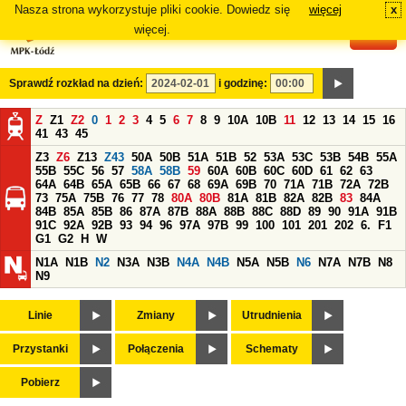
Nasza strona wykorzystuje pliki cookie. Dowiedz się
więcej
x
#
więcej.
Sprawdź rozkład na dzień:
i godzinę:
Z
Z1
Z2
0
1
2
3
4
5
6
7
8
9
10A
10B
11
12
13
14
15
16
41
43
45
Z3
Z6
Z13
Z43
50A
50B
51A
51B
52
53A
53C
53B
54B
55A
55B
55C
56
57
58A
58B
59
60A
60B
60C
60D
61
62
63
64A
64B
65A
65B
66
67
68
69A
69B
70
71A
71B
72A
72B
73
75A
75B
76
77
78
80A
80B
81A
81B
82A
82B
83
84A
84B
85A
85B
86
87A
87B
88A
88B
88C
88D
89
90
91A
91B
91C
92A
92B
93
94
96
97A
97B
99
100
101
201
202
6.
F1
G1
G2
H
W
N1A
N1B
N2
N3A
N3B
N4A
N4B
N5A
N5B
N6
N7A
N7B
N8
N9
Linie
Zmiany
Utrudnienia
Przystanki
Połączenia
Schematy
Pobierz