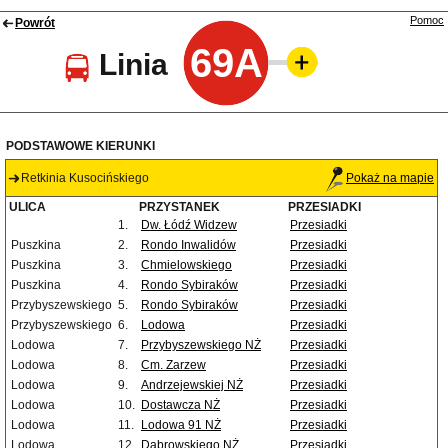
Pomoc
Powrót
69A
Linia
PODSTAWOWE KIERUNKI
Retkinia Kusocińskiego
Pokaż na mapie
ULICA
PRZYSTANEK
PRZESIADKI
1.
Dw. Łódź Widzew
Przesiadki
Puszkina
2.
Rondo Inwalidów
Przesiadki
Puszkina
3.
Chmielowskiego
Przesiadki
Puszkina
4.
Rondo Sybiraków
Przesiadki
Przybyszewskiego
5.
Rondo Sybiraków
Przesiadki
Przybyszewskiego
6.
Lodowa
Przesiadki
Lodowa
7.
Przybyszewskiego NŻ
Przesiadki
Lodowa
8.
Cm. Zarzew
Przesiadki
Lodowa
9.
Andrzejewskiej NŻ
Przesiadki
Lodowa
10.
Dostawcza NŻ
Przesiadki
Lodowa
11.
Lodowa 91 NŻ
Przesiadki
Lodowa
12.
Dąbrowskiego NŻ
Przesiadki