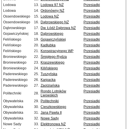
Lodowa
13.
Lodowa 97 NŻ
Przesiadki
Lodowa
14.
Ordonówny NŻ
Przesiadki
Ossendowskiego
15.
Lodowa NŻ
Przesiadki
Ossendowskiego
16.
Dąbrowskiego NŻ
Przesiadki
Dąbrowskiego
17.
Dw. Łódź Dąbrowa NŻ
Przesiadki
Gojawiczyńskiej
18.
Dąbrowskiego
Przesiadki
Felińskiego
19.
Gojawiczyńskiej
Przesiadki
Felińskiego
20.
Kadłubka
Przesiadki
Felińskiego
21.
Konspiracyjnego WP
Przesiadki
Broniewskiego
22.
Śmigłego-Rydza
Przesiadki
Broniewskiego
23.
Kraszewskiego
Przesiadki
Broniewskiego
24.
Kilińskiego
Przesiadki
Paderewskiego
25.
Tuszyńska
Przesiadki
Paderewskiego
26.
Karpacka
Przesiadki
Paderewskiego
27.
Zaolziańska
Przesiadki
Rondo Lotników
Przesiadki
Politechniki
28.
Lwowskich
Obywatelska
29.
Politechniki
Przesiadki
Obywatelska
30.
Cieszkowskiego
Przesiadki
Obywatelska
31.
Jana Pawła II
Przesiadki
Obywatelska
32.
Nowe Sady
Przesiadki
Nowe Sady
33.
Elektronowa NŻ
Przesiadki