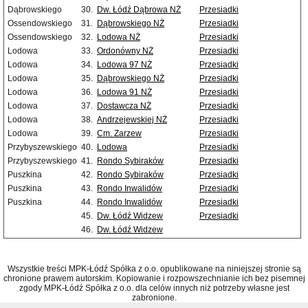
Dąbrowskiego
30.
Dw. Łódź Dąbrowa NŻ
Przesiadki
Ossendowskiego
31.
Dąbrowskiego NŻ
Przesiadki
Ossendowskiego
32.
Lodowa NŻ
Przesiadki
Lodowa
33.
Ordonówny NŻ
Przesiadki
Lodowa
34.
Lodowa 97 NŻ
Przesiadki
Lodowa
35.
Dąbrowskiego NŻ
Przesiadki
Lodowa
36.
Lodowa 91 NŻ
Przesiadki
Lodowa
37.
Dostawcza NŻ
Przesiadki
Lodowa
38.
Andrzejewskiej NŻ
Przesiadki
Lodowa
39.
Cm. Zarzew
Przesiadki
Przybyszewskiego
40.
Lodowa
Przesiadki
Przybyszewskiego
41.
Rondo Sybiraków
Przesiadki
Puszkina
42.
Rondo Sybiraków
Przesiadki
Puszkina
43.
Rondo Inwalidów
Przesiadki
Puszkina
44.
Rondo Inwalidów
Przesiadki
45.
Dw. Łódź Widzew
Przesiadki
46.
Dw. Łódź Widzew
Wszystkie treści MPK-Łódź Spółka z o.o. opublikowane na niniejszej stronie są
chronione prawem autorskim. Kopiowanie i rozpowszechnianie ich bez pisemnej
zgody MPK-Łódź Spółka z o.o. dla celów innych niż potrzeby własne jest
zabronione.