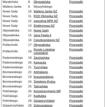
Maratońska
8.
Obywatelska
Przesiadki
Waltera-Janke
9.
Wyszyńskiego
Nowe Sady
10.
Waltera-Janke NŻ
Przesiadki
Nowe Sady
11.
ROD Olimpijka NŻ
Przesiadki
Nowe Sady
12.
zajezdnia MPK NŻ
Przesiadki
Nowe Sady
13.
Elektronowa NŻ
Przesiadki
Obywatelska
14.
Nowe Sady
Przesiadki
Obywatelska
15.
Jana Pawła II
Przesiadki
Obywatelska
16.
Cieszkowskiego NŻ
Przesiadki
Politechniki
17.
Obywatelska
Przesiadki
Rondo Lotników
Przesiadki
Politechniki
18.
Lwowskich
Paderewskiego
19.
Zaolziańska
Przesiadki
Paderewskiego
20.
Karpacka
Przesiadki
Paderewskiego
21.
Tuszyńska
Przesiadki
Broniewskiego
22.
Kilińskiego
Przesiadki
Broniewskiego
23.
Kraszewskiego
Przesiadki
Broniewskiego
24.
Śmigłego-Rydza
Przesiadki
Broniewskiego
25.
Tatrzańska
Przesiadki
Felińskiego
26.
Konspiracyjnego WP
Przesiadki
Felińskiego
27.
Kadłubka
Przesiadki
Felińskiego
28.
Gojawiczyńskiej
Przesiadki
Gojawiczyńskiej
29.
Dąbrowskiego
Przesiadki