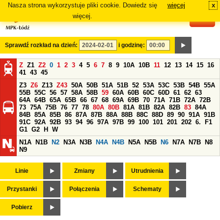
Nasza strona wykorzystuje pliki cookie. Dowiedz się
więcej
x
#
więcej.
Sprawdź rozkład na dzień:
i godzinę:
Z
Z1
Z2
0
1
2
3
4
5
6
7
8
9
10A
10B
11
12
13
14
15
16
41
43
45
Z3
Z6
Z13
Z43
50A
50B
51A
51B
52
53A
53C
53B
54B
55A
55B
55C
56
57
58A
58B
59
60A
60B
60C
60D
61
62
63
64A
64B
65A
65B
66
67
68
69A
69B
70
71A
71B
72A
72B
73
75A
75B
76
77
78
80A
80B
81A
81B
82A
82B
83
84A
84B
85A
85B
86
87A
87B
88A
88B
88C
88D
89
90
91A
91B
91C
92A
92B
93
94
96
97A
97B
99
100
101
201
202
6.
F1
G1
G2
H
W
N1A
N1B
N2
N3A
N3B
N4A
N4B
N5A
N5B
N6
N7A
N7B
N8
N9
Linie
Zmiany
Utrudnienia
Przystanki
Połączenia
Schematy
Pobierz