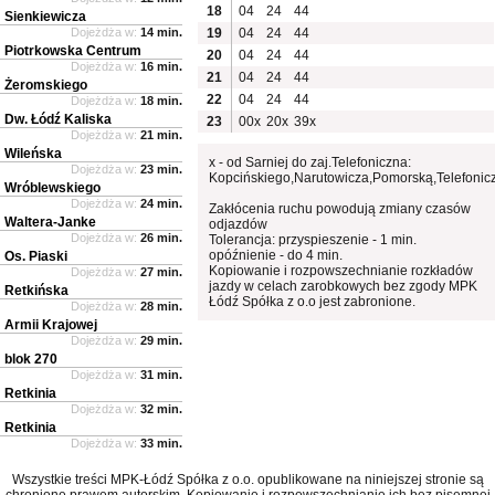
18
04
24
44
Sienkiewicza
Dojeżdża w:
14 min.
19
04
24
44
Piotrkowska Centrum
20
04
24
44
Dojeżdża w:
16 min.
21
04
24
44
Żeromskiego
22
04
24
44
Dojeżdża w:
18 min.
Dw. Łódź Kaliska
23
00x
20x
39x
Dojeżdża w:
21 min.
Wileńska
x - od Sarniej do zaj.Telefoniczna:
Dojeżdża w:
23 min.
Kopcińskiego,Narutowicza,Pomorską,Telefonic
Wróblewskiego
Dojeżdża w:
24 min.
Zakłócenia ruchu powodują zmiany czasów
Waltera-Janke
odjazdów
Dojeżdża w:
26 min.
Tolerancja: przyspieszenie - 1 min.
opóźnienie - do 4 min.
Os. Piaski
Kopiowanie i rozpowszechnianie rozkładów
Dojeżdża w:
27 min.
jazdy w celach zarobkowych bez zgody MPK
Retkińska
Łódź Spółka z o.o jest zabronione.
Dojeżdża w:
28 min.
Armii Krajowej
Dojeżdża w:
29 min.
blok 270
Dojeżdża w:
31 min.
Retkinia
Dojeżdża w:
32 min.
Retkinia
Dojeżdża w:
33 min.
Wszystkie treści MPK-Łódź Spółka z o.o. opublikowane na niniejszej stronie są
chronione prawem autorskim. Kopiowanie i rozpowszechnianie ich bez pisemnej