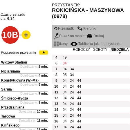
PRZYSTANEK:
ROKICIŃSKA - MASZYNOWA
Czas przejazdu
(0978)
dla:
6:34
Przesiadki
Kierunki
10B
Pokaż na mapie
Drukuj
ikony
Tabliczka jak na przystanku
ROBOCZY
SOBOTY
NIEDZIELA
Poprzednie przystanki
4
49
Widzew Stadion
6
34
Dojeżdża w:
2 min.
7
04
34
Niciarniana
8
05
34
Dojeżdża w:
4 min.
Konstytucyjna (Wi-Ma)
9
04
24
44
Dojeżdża w:
5 min.
10
04
24
44
Sarnia
11
04
24
44
Dojeżdża w:
7 min.
12
04
24
44
Śmigłego-Rydza
Dojeżdża w:
9 min.
13
04
24
44
Przędzalniana
14
04
24
44
Dojeżdża w:
10 min.
15
04
24
44
Targowa
Dojeżdża w:
11 min.
16
04
24
44
Kilińskiego
17
04
24
44
Dojeżdża w:
12 min.