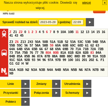
Nasza strona wykorzystuje pliki cookie. Dowiedz się
więcej
x
#
więcej.
Sprawdź rozkład na dzień:
i godzinę:
Z
Z1
Z2
0
1
2
3
4
5
6
7
8
9
10A
10B
11
12
13
14
15
16
41
43
45
Z3
Z6
Z13
Z43
50A
50B
51A
51B
52
53A
53C
53B
54B
55A
55B
55C
56
57
58A
58B
59
60A
60B
60C
60D
61
62
63
64A
64B
65A
65B
66
67
68
69A
69B
70
71A
71B
72A
72B
73
75A
75B
76
77
78
80A
80B
81A
81B
82A
82B
83
84A
84B
85A
85B
86
87A
87B
88A
88B
88C
88D
89
90
91A
91B
91C
92A
92B
93
94
96
97A
97B
99
100
101
201
202
6.
F1
G1
G2
H
W
N1A
N1B
N2
N3A
N3B
N4A
N4B
N5A
N5B
N6
N7A
N7B
N8
N9
Linie
Zmiany
Utrudnienia
Przystanki
Połączenia
Schematy
Pobierz