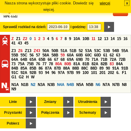
Nasza strona wykorzystuje pliki cookie. Dowiedz się
więcej
x
#
więcej.
Sprawdź rozkład na dzień:
i godzinę:
Z
Z1
Z2
0
1
2
3
4
5
6
7
8
9
10A
10B
11
12
13
14
15
16
41
43
45
Z3
Z6
Z13
Z43
50A
50B
51A
51B
52
53A
53C
53B
54B
55A
55B
55C
56
57
58A
58B
59
60A
60B
60C
60D
61
62
63
64A
64B
65A
65B
66
67
68
69A
69B
70
71A
71B
72A
72B
73
75A
75B
76
77
78
80A
80B
81A
81B
82A
82B
83
84A
84B
85A
85B
86
87A
87B
88A
88B
88C
88D
89
90
91A
91B
91C
92A
92B
93
94
96
97A
97B
99
100
101
201
202
6.
F1
G1
G2
H
W
N1A
N1B
N2
N3A
N3B
N4A
N4B
N5A
N5B
N6
N7A
N7B
N8
N9
Linie
Zmiany
Utrudnienia
Przystanki
Połączenia
Schematy
Pobierz