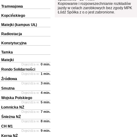
Kopiowanie i rozpowszechnianie rozkładów
Tramwajowa
jazdy w celach zarobkowych bez zgody MPK
Łódź Spółka z o.o jest zabronione.
Kopcińskiego
Matejki (kampus UŁ)
Radiostacja
Konstytucyjna
Tamka
Matejki
Dojeżdża w:
0 min.
Rondo Solidarności
Dojeżdża w:
1 min.
Źródłowa
Dojeżdża w:
3 min.
Smutna
Dojeżdża w:
4 min.
Wojska Polskiego
Dojeżdża w:
5 min.
Łomnicka NŻ
Dojeżdża w:
7 min.
Śnieżna NŻ
Dojeżdża w:
8 min.
CH M1
Dojeżdża w:
9 min.
Kerna NŻ