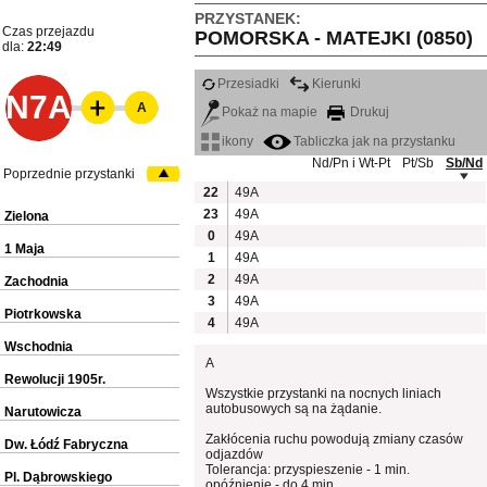
PRZYSTANEK:
Czas przejazdu
POMORSKA - MATEJKI (0850)
dla:
22:49
Przesiadki
Kierunki
N7A
A
Pokaż na mapie
Drukuj
ikony
Tabliczka jak na przystanku
Nd/Pn i Wt-Pt
Pt/Sb
Sb/Nd
Poprzednie przystanki
22
49A
23
49A
Zielona
0
49A
1 Maja
1
49A
2
49A
Zachodnia
3
49A
Piotrkowska
4
49A
Wschodnia
A
Rewolucji 1905r.
Wszystkie przystanki na nocnych liniach
autobusowych są na żądanie.
Narutowicza
Zakłócenia ruchu powodują zmiany czasów
Dw. Łódź Fabryczna
odjazdów
Tolerancja: przyspieszenie - 1 min.
Pl. Dąbrowskiego
opóźnienie - do 4 min.