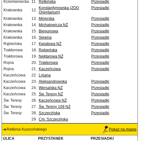
Krzemieniecka
11.
Retkińska
Przesiadki
Konstantynowska (ZOO
Przesiadki
Krakowska
12.
Orientarium)
Krakowska
13.
Minerska
Przesiadki
Krakowska
14.
Michałowicza NŻ
Przesiadki
Krakowska
15.
Biegunowa
Przesiadki
Krakowska
16.
Siewna
Przesiadki
Rąbieńska
17.
Kwiatowa NŻ
Przesiadki
Traktorowa
18.
Rąbieńska
Przesiadki
Traktorowa
19.
Nektarowa NŻ
Przesiadki
Rojna
20.
Traktorowa
Przesiadki
Rojna
21.
Kaczeńcowa
Przesiadki
Kaczeńcowa
22.
Lniana
Kaczeńcowa
23.
Aleksandrowska
Przesiadki
Kaczeńcowa
24.
Wersalska NŻ
Przesiadki
Kaczeńcowa
25.
Św. Teresy NŻ
Przesiadki
Św. Teresy
26.
Kaczeńcowa NŻ
Przesiadki
Św. Teresy
27.
Św. Teresy 109 NŻ
Przesiadki
Św. Teresy
28.
Szczecińska
Przesiadki
29.
Cm. Szczecińska
Retkinia Kusocińskiego
Pokaż na mapie
ULICA
PRZYSTANEK
PRZESIADKI