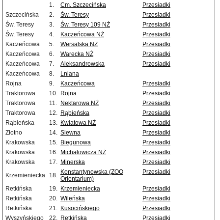
1.
Cm. Szczecińska
Przesiadki
Szczecińska
2.
Św. Teresy
Przesiadki
Św. Teresy
3.
Św. Teresy 109 NŻ
Przesiadki
Św. Teresy
4.
Kaczeńcowa NŻ
Przesiadki
Kaczeńcowa
5.
Wersalska NŻ
Przesiadki
Kaczeńcowa
6.
Warecka NŻ
Przesiadki
Kaczeńcowa
7.
Aleksandrowska
Przesiadki
Kaczeńcowa
8.
Lniana
Rojna
9.
Kaczeńcowa
Przesiadki
Traktorowa
10.
Rojna
Przesiadki
Traktorowa
11.
Nektarowa NŻ
Przesiadki
Traktorowa
12.
Rąbieńska
Przesiadki
Rąbieńska
13.
Kwiatowa NŻ
Przesiadki
Złotno
14.
Siewna
Przesiadki
Krakowska
15.
Biegunowa
Przesiadki
Krakowska
16.
Michałowicza NŻ
Przesiadki
Krakowska
17.
Minerska
Przesiadki
Konstantynowska (ZOO
Przesiadki
Krzemieniecka
18.
Orientarium)
Retkińska
19.
Krzemieniecka
Przesiadki
Retkińska
20.
Wileńska
Przesiadki
Retkińska
21.
Kusocińskiego
Przesiadki
Wyszyńskiego
22.
Retkińska
Przesiadki