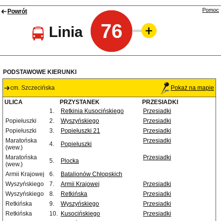
Pomoc
Powrót
76
Linia
PODSTAWOWE KIERUNKI
cm. Szczecińska
Pokaż na mapie
ULICA
PRZYSTANEK
PRZESIADKI
1.
Retkinia Kusocińskiego
Przesiadki
Popiełuszki
2.
Wyszyńskiego
Przesiadki
Popiełuszki
3.
Popiełuszki 21
Przesiadki
Maratońska
Przesiadki
4.
Popiełuszki
(wew.)
Maratońska
Przesiadki
5.
Plocka
(wew.)
Armii Krajowej
6.
Batalionów Chłopskich
Wyszyńskiego
7.
Armii Krajowej
Przesiadki
Wyszyńskiego
8.
Retkińska
Przesiadki
Retkińska
9.
Wyszyńskiego
Przesiadki
Retkińska
10.
Kusocińskiego
Przesiadki