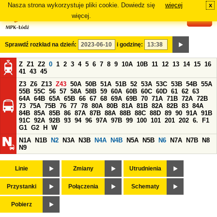
Nasza strona wykorzystuje pliki cookie. Dowiedz się
więcej
x
#
więcej.
Sprawdź rozkład na dzień:
i godzinę:
Z
Z1
Z2
0
1
2
3
4
5
6
7
8
9
10A
10B
11
12
13
14
15
16
41
43
45
Z3
Z6
Z13
Z43
50A
50B
51A
51B
52
53A
53C
53B
54B
55A
55B
55C
56
57
58A
58B
59
60A
60B
60C
60D
61
62
63
64A
64B
65A
65B
66
67
68
69A
69B
70
71A
71B
72A
72B
73
75A
75B
76
77
78
80A
80B
81A
81B
82A
82B
83
84A
84B
85A
85B
86
87A
87B
88A
88B
88C
88D
89
90
91A
91B
91C
92A
92B
93
94
96
97A
97B
99
100
101
201
202
6.
F1
G1
G2
H
W
N1A
N1B
N2
N3A
N3B
N4A
N4B
N5A
N5B
N6
N7A
N7B
N8
N9
Linie
Zmiany
Utrudnienia
Przystanki
Połączenia
Schematy
Pobierz