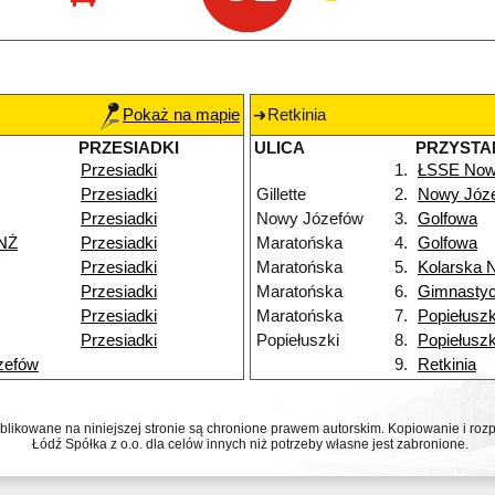
Pokaż na mapie
Retkinia
PRZESIADKI
ULICA
PRZYSTA
Przesiadki
1.
ŁSSE Now
Przesiadki
Gillette
2.
Nowy Józ
Przesiadki
Nowy Józefów
3.
Golfowa
NŻ
Przesiadki
Maratońska
4.
Golfowa
Przesiadki
Maratońska
5.
Kolarska 
Przesiadki
Maratońska
6.
Gimnasty
Przesiadki
Maratońska
7.
Popiełuszk
Przesiadki
Popiełuszki
8.
Popiełuszk
zefów
9.
Retkinia
ublikowane na niniejszej stronie są chronione prawem autorskim. Kopiowanie i r
Łódź Spółka z o.o. dla celów innych niż potrzeby własne jest zabronione.