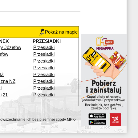
Pokaż na mapie
NEK
PRZESIADKI
y Józefów
Przesiadki
efów
Przesiadki
Przesiadki
Przesiadki
NŻ
Przesiadki
czna NŻ
Przesiadki
i
Przesiadki
i 21
Przesiadki
ozpowszechnianie ich bez pisemnej zgody MPK-