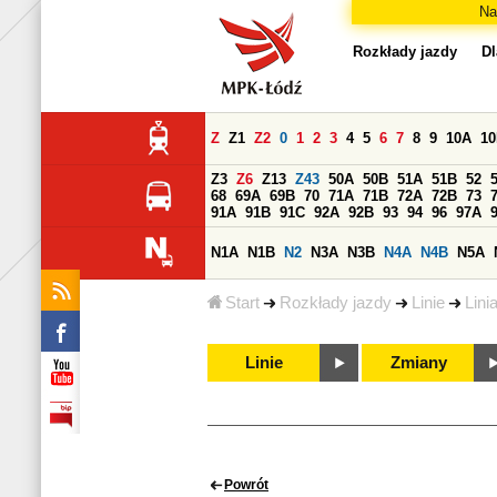
Na
Rozkłady jazdy
Dl
Z
Z1
Z2
0
1
2
3
4
5
6
7
8
9
10A
1
Z3
Z6
Z13
Z43
50A
50B
51A
51B
52
68
69A
69B
70
71A
71B
72A
72B
73
91A
91B
91C
92A
92B
93
94
96
97A
N1A
N1B
N2
N3A
N3B
N4A
N4B
N5A
Start
Rozkłady jazdy
Linie
Lini
Linie
Zmiany
Powrót