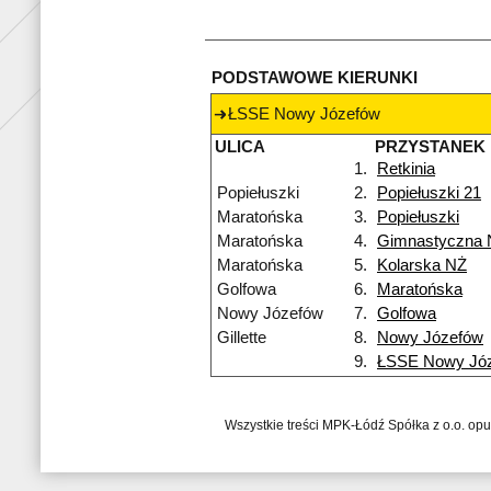
PODSTAWOWE KIERUNKI
ŁSSE Nowy Józefów
ULICA
PRZYSTANEK
1.
Retkinia
Popiełuszki
2.
Popiełuszki 21
Maratońska
3.
Popiełuszki
Maratońska
4.
Gimnastyczna 
Maratońska
5.
Kolarska NŻ
Golfowa
6.
Maratońska
Nowy Józefów
7.
Golfowa
Gillette
8.
Nowy Józefów
9.
ŁSSE Nowy Jó
Wszystkie treści MPK-Łódź Spółka z o.o. op