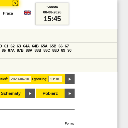
x
Sobota
08-08-2026
Praca
15:45
D
61
62
63
64A
64B
65A
65B
66
67
86
87A
87B
88A
88B
88C
88D
89
90
zień:
i godzinę:
Schematy
Pobierz
Pomoc