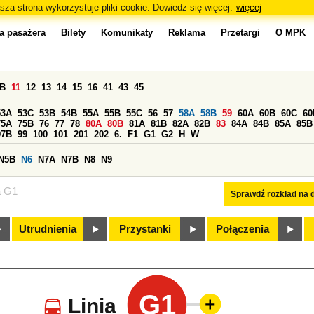
sza strona wykorzystuje pliki cookie. Dowiedz się więcej.
więcej
a pasażera
Bilety
Komunikaty
Reklama
Przetargi
O MPK
0B
11
12
13
14
15
16
41
43
45
53A
53C
53B
54B
55A
55B
55C
56
57
58A
58B
59
60A
60B
60C
60
75A
75B
76
77
78
80A
80B
81A
81B
82A
82B
83
84A
84B
85A
85B
97B
99
100
101
201
202
6.
F1
G1
G2
H
W
N5B
N6
N7A
N7B
N8
N9
a G1
Sprawdź rozkład na d
Utrudnienia
Przystanki
Połączenia
G1
Linia