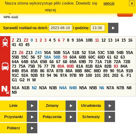
Nasza strona wykorzystuje pliki cookie. Dowiedz się
więcej
x
#
więcej.
Sprawdź rozkład na dzień:
i godzinę:
Z
Z1
Z2
0
1
2
3
4
5
6
7
8
9
10A
10B
11
12
13
14
15
16
41
43
45
Z3
Z6
Z13
Z43
50A
50B
51A
51B
52
53A
53C
53B
54B
55A
55B
55C
56
57
58A
58B
59
60A
60B
60C
60D
61
62
63
64A
64B
65A
65B
66
67
68
69A
69B
70
71A
71B
72A
72B
73
75A
75B
76
77
78
80A
80B
81A
81B
82A
82B
83
84A
84B
85A
85B
86
87A
87B
88A
88B
88C
88D
89
90
91A
91B
91C
92A
92B
93
94
96
97A
97B
99
100
101
201
202
6.
F1
G1
G2
H
W
N1A
N1B
N2
N3A
N3B
N4A
N4B
N5A
N5B
N6
N7A
N7B
N8
N9
Linie
Zmiany
Utrudnienia
Przystanki
Połączenia
Schematy
Pobierz