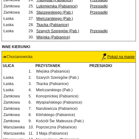
Zamkowa
24.
Traugutta (Pabianice)
Przesiadki
Zamkowa
25.
Lutomierska (Pabianice)
Przesiadki
Zamkowa
26.
Staszewskiego (Pab.)
Przesiadki
Łaska
27.
Mielczarskiego (Pab.)
Łaska
28.
Tkacka (Pabianice)
Łaska
29.
Szarych Szeregów (Pab.)
Przesiadki
30.
Wiejska (Pabianice)
INNE KIERUNKI
Chocianowicka
Pokaż na mapie
ULICA
PRZYSTANEK
PRZESIADKI
1.
Wiejska (Pabianice)
Łaska
2.
Szarych Szeregów (Pab.)
Łaska
3.
Tkacka (Pabianice)
Łaska
4.
Mielczarskiego (Pab.)
Zamkowa
5.
Konopnickiej (Pabianice)
Zamkowa
6.
Wyspiańskiego (Pabianice)
Zamkowa
7.
Narutowicza (Pabianice)
Zamkowa
8.
Kilińskiego (Pabianice)
Zamkowa
9.
Kościół Św. Mateusza (Pab.)
Warszawska
10.
Poprzeczna (Pabianice)
Warszawska
11.
3 Maja (Pabianice)