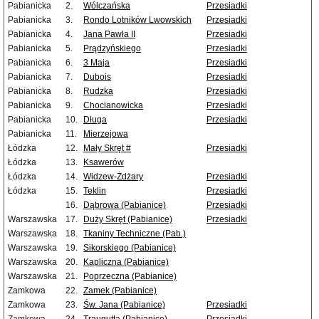
Pabianicka
2.
Wólczańska
Przesiadki
Pabianicka
3.
Rondo Lotników Lwowskich
Przesiadki
Pabianicka
4.
Jana Pawła II
Przesiadki
Pabianicka
5.
Prądzyńskiego
Przesiadki
Pabianicka
6.
3 Maja
Przesiadki
Pabianicka
7.
Dubois
Przesiadki
Pabianicka
8.
Rudzka
Przesiadki
Pabianicka
9.
Chocianowicka
Przesiadki
Pabianicka
10.
Długa
Przesiadki
Pabianicka
11.
Mierzejowa
Łódzka
12.
Mały Skręt #
Przesiadki
Łódzka
13.
Ksawerów
Łódzka
14.
Widzew-Żdżary
Przesiadki
Łódzka
15.
Teklin
Przesiadki
16.
Dąbrowa (Pabianice)
Przesiadki
Warszawska
17.
Duży Skręt (Pabianice)
Przesiadki
Warszawska
18.
Tkaniny Techniczne (Pab.)
Warszawska
19.
Sikorskiego (Pabianice)
Warszawska
20.
Kapliczna (Pabianice)
Warszawska
21.
Poprzeczna (Pabianice)
Zamkowa
22.
Zamek (Pabianice)
Zamkowa
23.
Św. Jana (Pabianice)
Przesiadki