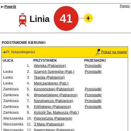
Pomoc
Powrót
41
Linia
PODSTAWOWE KIERUNKI
Pl. Niepodległości
Pokaż na mapie
ULICA
PRZYSTANEK
PRZESIADKI
1.
Wiejska (Pabianice)
Przesiadki
Łaska
2.
Szarych Szeregów (Pab.)
Przesiadki
Łaska
3.
Tkacka (Pabianice)
Łaska
4.
Mielczarskiego (Pab.)
Zamkowa
5.
Konopnickiej (Pabianice)
Przesiadki
Zamkowa
6.
Wyspiańskiego (Pabianice)
Przesiadki
Zamkowa
7.
Narutowicza (Pabianice)
Przesiadki
Zamkowa
8.
Kilińskiego (Pabianice)
Przesiadki
Zamkowa
9.
Kościół Św. Mateusza (Pab.)
Warszawska
10.
Poprzeczna (Pabianice)
Warszawska
11.
3 Maja (Pabianice)
Warszawska
12.
Nawrockiego (Pabianice)