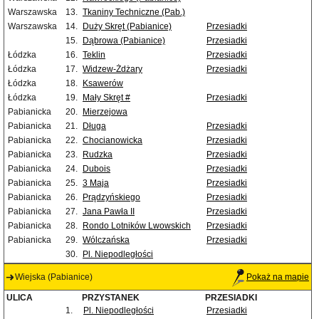
Warszawska
13.
Tkaniny Techniczne (Pab.)
Warszawska
14.
Duży Skręt (Pabianice)
Przesiadki
15.
Dąbrowa (Pabianice)
Przesiadki
Łódzka
16.
Teklin
Przesiadki
Łódzka
17.
Widzew-Żdżary
Przesiadki
Łódzka
18.
Ksawerów
Łódzka
19.
Mały Skręt #
Przesiadki
Pabianicka
20.
Mierzejowa
Pabianicka
21.
Długa
Przesiadki
Pabianicka
22.
Chocianowicka
Przesiadki
Pabianicka
23.
Rudzka
Przesiadki
Pabianicka
24.
Dubois
Przesiadki
Pabianicka
25.
3 Maja
Przesiadki
Pabianicka
26.
Prądzyńskiego
Przesiadki
Pabianicka
27.
Jana Pawła II
Przesiadki
Pabianicka
28.
Rondo Lotników Lwowskich
Przesiadki
Pabianicka
29.
Wólczańska
Przesiadki
30.
Pl. Niepodległości
Wiejska (Pabianice)
Pokaż na mapie
ULICA
PRZYSTANEK
PRZESIADKI
1.
Pl. Niepodległości
Przesiadki