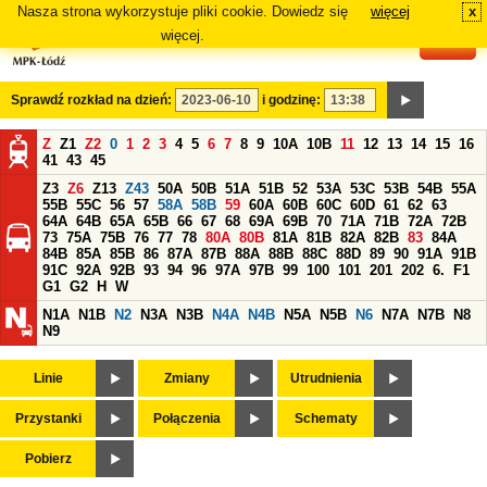
Nasza strona wykorzystuje pliki cookie. Dowiedz się
więcej
x
#
więcej.
Sprawdź rozkład na dzień:
i godzinę:
Z
Z1
Z2
0
1
2
3
4
5
6
7
8
9
10A
10B
11
12
13
14
15
16
41
43
45
Z3
Z6
Z13
Z43
50A
50B
51A
51B
52
53A
53C
53B
54B
55A
55B
55C
56
57
58A
58B
59
60A
60B
60C
60D
61
62
63
64A
64B
65A
65B
66
67
68
69A
69B
70
71A
71B
72A
72B
73
75A
75B
76
77
78
80A
80B
81A
81B
82A
82B
83
84A
84B
85A
85B
86
87A
87B
88A
88B
88C
88D
89
90
91A
91B
91C
92A
92B
93
94
96
97A
97B
99
100
101
201
202
6.
F1
G1
G2
H
W
N1A
N1B
N2
N3A
N3B
N4A
N4B
N5A
N5B
N6
N7A
N7B
N8
N9
Linie
Zmiany
Utrudnienia
Przystanki
Połączenia
Schematy
Pobierz