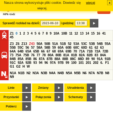
Nasza strona wykorzystuje pliki cookie. Dowiedz się
więcej
x
#
więcej.
Sprawdź rozkład na dzień:
i godzinę:
Z1
0
1
2
3
4
5
6
7
8
9
10A
10B
11
12
13
14
15
16
41
45
Z3
Z6
Z13
Z43
50A
50B
51A
51B
52
53A
53C
53B
54B
55A
55B
55C
56
57
58A
58B
59
60A
60B
60C
60D
61
62
63
64A
64B
65A
65B
66
67
68
69A
69B
70
71A
71B
72A
72B
73
75A
75B
76
77
78
80A
80B
81A
81B
82A
82B
83
84A
84B
85A
85B
86
87A
87B
88A
88B
88C
88D
89
90
91A
91B
91C
92A
92B
93
94
96
97A
97B
99
100
101
201
202
6.
F1
G1
G2
H
W
N1A
N1B
N2
N3A
N3B
N4A
N4B
N5A
N5B
N6
N7A
N7B
N8
N9
Linie
Zmiany
Utrudnienia
Przystanki
Połączenia
Schematy
Pobierz