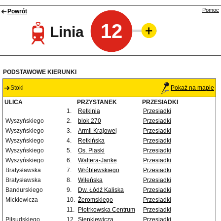
Pomoc
Powrót
12
Linia
PODSTAWOWE KIERUNKI
Stoki
Pokaż na mapie
ULICA
PRZYSTANEK
PRZESIADKI
1.
Retkinia
Przesiadki
Wyszyńskiego
2.
blok 270
Przesiadki
Wyszyńskiego
3.
Armii Krajowej
Przesiadki
Wyszyńskiego
4.
Retkińska
Przesiadki
Wyszyńskiego
5.
Os. Piaski
Przesiadki
Wyszyńskiego
6.
Waltera-Janke
Przesiadki
Bratysławska
7.
Wróblewskiego
Przesiadki
Bratysławska
8.
Wileńska
Przesiadki
Bandurskiego
9.
Dw. Łódź Kaliska
Przesiadki
Mickiewicza
10.
Żeromskiego
Przesiadki
11.
Piotrkowska Centrum
Przesiadki
Piłsudskiego
12.
Sienkiewicza
Przesiadki