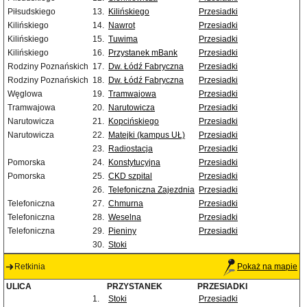
Piłsudskiego
13.
Kilińskiego
Przesiadki
Kilińskiego
14.
Nawrot
Przesiadki
Kilińskiego
15.
Tuwima
Przesiadki
Kilińskiego
16.
Przystanek mBank
Przesiadki
Rodziny Poznańskich
17.
Dw. Łódź Fabryczna
Przesiadki
Rodziny Poznańskich
18.
Dw. Łódź Fabryczna
Przesiadki
Węglowa
19.
Tramwajowa
Przesiadki
Tramwajowa
20.
Narutowicza
Przesiadki
Narutowicza
21.
Kopcińskiego
Przesiadki
Narutowicza
22.
Matejki (kampus UŁ)
Przesiadki
23.
Radiostacja
Przesiadki
Pomorska
24.
Konstytucyjna
Przesiadki
Pomorska
25.
CKD szpital
Przesiadki
26.
Telefoniczna Zajezdnia
Przesiadki
Telefoniczna
27.
Chmurna
Przesiadki
Telefoniczna
28.
Weselna
Przesiadki
Telefoniczna
29.
Pieniny
Przesiadki
30.
Stoki
Retkinia
Pokaż na mapie
ULICA
PRZYSTANEK
PRZESIADKI
1.
Stoki
Przesiadki