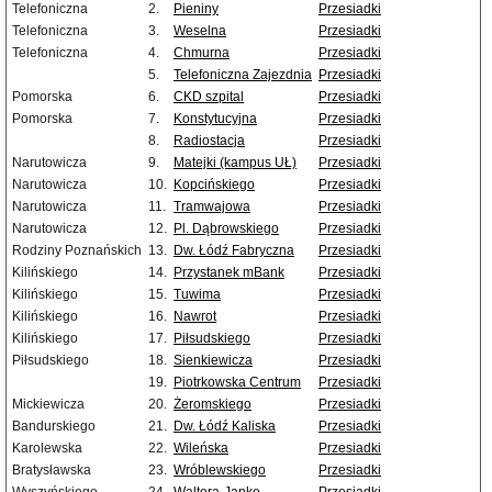
Telefoniczna
2.
Pieniny
Przesiadki
Telefoniczna
3.
Weselna
Przesiadki
Telefoniczna
4.
Chmurna
Przesiadki
5.
Telefoniczna Zajezdnia
Przesiadki
Pomorska
6.
CKD szpital
Przesiadki
Pomorska
7.
Konstytucyjna
Przesiadki
8.
Radiostacja
Przesiadki
Narutowicza
9.
Matejki (kampus UŁ)
Przesiadki
Narutowicza
10.
Kopcińskiego
Przesiadki
Narutowicza
11.
Tramwajowa
Przesiadki
Narutowicza
12.
Pl. Dąbrowskiego
Przesiadki
Rodziny Poznańskich
13.
Dw. Łódź Fabryczna
Przesiadki
Kilińskiego
14.
Przystanek mBank
Przesiadki
Kilińskiego
15.
Tuwima
Przesiadki
Kilińskiego
16.
Nawrot
Przesiadki
Kilińskiego
17.
Piłsudskiego
Przesiadki
Piłsudskiego
18.
Sienkiewicza
Przesiadki
19.
Piotrkowska Centrum
Przesiadki
Mickiewicza
20.
Żeromskiego
Przesiadki
Bandurskiego
21.
Dw. Łódź Kaliska
Przesiadki
Karolewska
22.
Wileńska
Przesiadki
Bratysławska
23.
Wróblewskiego
Przesiadki