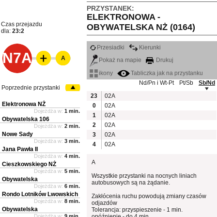
PRZYSTANEK:
ELEKTRONOWA -
Czas przejazdu
OBYWATELSKA NŻ (0164)
dla:
23:2
Przesiadki
Kierunki
N7A
A
Pokaż na mapie
Drukuj
ikony
Tabliczka jak na przystanku
Nd/Pn i Wt-Pt
Pt/Sb
Sb/Nd
Poprzednie przystanki
23
02A
Elektronowa NŻ
0
02A
Dojeżdża w:
1 min.
1
02A
Obywatelska 106
2
02A
Dojeżdża w:
2 min.
Nowe Sady
3
02A
Dojeżdża w:
3 min.
4
02A
Jana Pawła II
Dojeżdża w:
4 min.
A
Cieszkowskiego NŻ
Dojeżdża w:
5 min.
Wszystkie przystanki na nocnych liniach
Obywatelska
autobusowych są na żądanie.
Dojeżdża w:
6 min.
Rondo Lotników Lwowskich
Zakłócenia ruchu powodują zmiany czasów
Dojeżdża w:
8 min.
odjazdów
Obywatelska
Tolerancja: przyspieszenie - 1 min.
Dojeżdża w:
9 min.
opóźnienie - do 4 min.