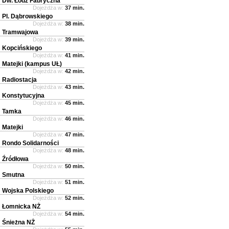
Dw. Łódź Fabryczna
Dojeżdża w:
37 min.
Pl. Dąbrowskiego
Dojeżdża w:
38 min.
Tramwajowa
Dojeżdża w:
39 min.
Kopcińskiego
Dojeżdża w:
41 min.
Matejki (kampus UŁ)
Dojeżdża w:
42 min.
Radiostacja
Dojeżdża w:
43 min.
Konstytucyjna
Dojeżdża w:
45 min.
Tamka
Dojeżdża w:
46 min.
Matejki
Dojeżdża w:
47 min.
Rondo Solidarności
Dojeżdża w:
48 min.
Źródłowa
Dojeżdża w:
50 min.
Smutna
Dojeżdża w:
51 min.
Wojska Polskiego
Dojeżdża w:
52 min.
Łomnicka NŻ
Dojeżdża w:
54 min.
Śnieżna NŻ