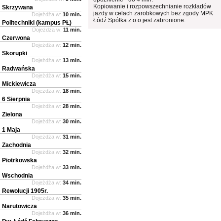
Kopiowanie i rozpowszechnianie rozkładów
Skrzywana
jazdy w celach zarobkowych bez zgody MPK
Dojeżdża w:
10 min.
Łódź Spółka z o.o jest zabronione.
Politechniki (kampus PŁ)
Dojeżdża w:
11 min.
Czerwona
Dojeżdża w:
12 min.
Skorupki
Dojeżdża w:
13 min.
Radwańska
Dojeżdża w:
15 min.
Mickiewicza
Dojeżdża w:
18 min.
6 Sierpnia
Dojeżdża w:
28 min.
Zielona
Dojeżdża w:
30 min.
1 Maja
Dojeżdża w:
31 min.
Zachodnia
Dojeżdża w:
32 min.
Piotrkowska
Dojeżdża w:
33 min.
Wschodnia
Dojeżdża w:
34 min.
Rewolucji 1905r.
Dojeżdża w:
35 min.
Narutowicza
Dojeżdża w:
36 min.