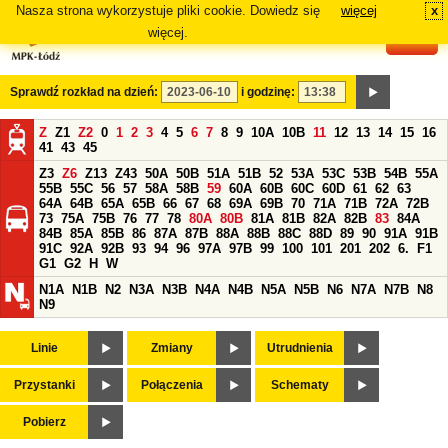
Nasza strona wykorzystuje pliki cookie. Dowiedz się
więcej
x
#
więcej.
Sprawdź rozkład na dzień:
i godzinę:
Z
Z1
Z2
0
1
2
3
4
5
6
7
8
9
10A
10B
11
12
13
14
15
16
41
43
45
Z3
Z6
Z13
Z43
50A
50B
51A
51B
52
53A
53C
53B
54B
55A
55B
55C
56
57
58A
58B
59
60A
60B
60C
60D
61
62
63
64A
64B
65A
65B
66
67
68
69A
69B
70
71A
71B
72A
72B
73
75A
75B
76
77
78
80A
80B
81A
81B
82A
82B
83
84A
84B
85A
85B
86
87A
87B
88A
88B
88C
88D
89
90
91A
91B
91C
92A
92B
93
94
96
97A
97B
99
100
101
201
202
6.
F1
G1
G2
H
W
N1A
N1B
N2
N3A
N3B
N4A
N4B
N5A
N5B
N6
N7A
N7B
N8
N9
Linie
Zmiany
Utrudnienia
Przystanki
Połączenia
Schematy
Pobierz