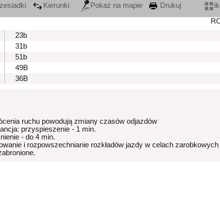
zesiadki
Kierunki
Pokaż na mapie
Drukuj
i
R
23b
31b
51b
49B
36B
ócenia ruchu powodują zmiany czasów odjazdów
rancja: przyspieszenie - 1 min.
nienie - do 4 min.
owanie i rozpowszechnianie rozkładów jazdy w celach zarobkowych
 zabronione.