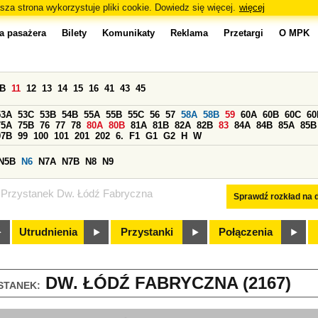
sza strona wykorzystuje pliki cookie. Dowiedz się więcej.
więcej
a pasażera
Bilety
Komunikaty
Reklama
Przetargi
O MPK
0B
11
12
13
14
15
16
41
43
45
53A
53C
53B
54B
55A
55B
55C
56
57
58A
58B
59
60A
60B
60C
60
75A
75B
76
77
78
80A
80B
81A
81B
82A
82B
83
84A
84B
85A
85B
97B
99
100
101
201
202
6.
F1
G1
G2
H
W
N5B
N6
N7A
N7B
N8
N9
Przystanek Dw. Łódź Fabryczna
Sprawdź rozkład na d
Utrudnienia
Przystanki
Połączenia
DW. ŁÓDŹ FABRYCZNA (2167)
STANEK: