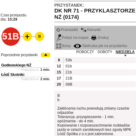
PRZYSTANEK:
DK NR 71 - PRZYKLASZTORZE
Czas przejazdu
NŻ (0174)
dla:
15:29
Przesiadki
Kierunki
51B
B
Pokaż na mapie
Drukuj
ikony
Tabliczka jak na przystanku
ROBOCZY
SOBOTY
NIEDZIELA
Poprzednie przystanki
8
53b
Godlewskiego NŻ
12
01b
Dojeżdża w:
1 min.
15
21b
Łódź Skotniki
17
21B
Dojeżdża w:
2 min.
20
08B
B
b
Zakłócenia ruchu powodują zmiany czasów
odjazdów
Tolerancja: przyspieszenie - 1 min.
opóźnienie - do 4 min.
Kopiowanie i rozpowszechnianie rozkładów
jazdy w celach zarobkowych bez zgody MPK
Łódź Spółka z o.o jest zabronione.