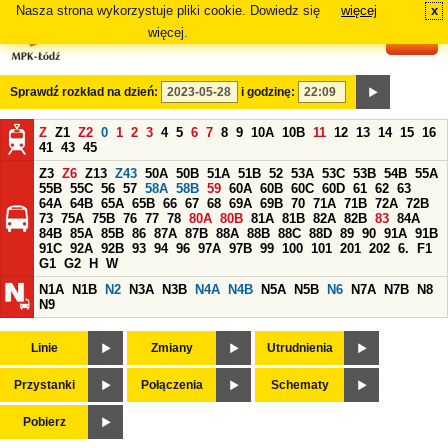
Nasza strona wykorzystuje pliki cookie. Dowiedz się
więcej
x
#
więcej.
Sprawdź rozkład na dzień:
i godzinę:
Z
Z1
Z2
0
1
2
3
4
5
6
7
8
9
10A
10B
11
12
13
14
15
16
41
43
45
Z3
Z6
Z13
Z43
50A
50B
51A
51B
52
53A
53C
53B
54B
55A
55B
55C
56
57
58A
58B
59
60A
60B
60C
60D
61
62
63
64A
64B
65A
65B
66
67
68
69A
69B
70
71A
71B
72A
72B
73
75A
75B
76
77
78
80A
80B
81A
81B
82A
82B
83
84A
84B
85A
85B
86
87A
87B
88A
88B
88C
88D
89
90
91A
91B
91C
92A
92B
93
94
96
97A
97B
99
100
101
201
202
6.
F1
G1
G2
H
W
N1A
N1B
N2
N3A
N3B
N4A
N4B
N5A
N5B
N6
N7A
N7B
N8
N9
Linie
Zmiany
Utrudnienia
Przystanki
Połączenia
Schematy
Pobierz