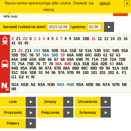
Nasza strona wykorzystuje pliki cookie. Dowiedz się
więcej
x
#
więcej.
Sprawdź rozkład na dzień:
i godzinę:
Z
Z1
Z2
0
1
2
3
4
5
6
7
8
9
10A
10B
11
12
13
14
15
16
41
43
45
Z3
Z6
Z13
Z43
50A
50B
51A
51B
52
53A
53B
53C
54B
55A
55B
55C
56
57
58A
58B
59
60A
60B
60C
60D
61
62
63
64A
64B
65A
65B
66
67
68
69A
69B
70
71A
71B
72A
72B
73
75A
75B
76
77
78
80A
80B
81A
81B
82A
82B
83
84A
84B
85A
85B
86
87A
87B
88A
88B
88C
88D
89
90
91A
91B
91C
92A
92B
93
94
96
97A
97B
99
100
101
201
202
6.
F1
G1
G2
H
W
N1A
N1B
N2
N3A
N3B
N4A
N4B
N5A
N5B
N6
N7A
N7B
N8
N9
Linie
Zmiany
Utrudnienia
Przystanki
Połączenia
Schematy
Pobierz