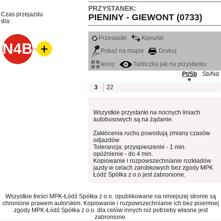
PRZYSTANEK:
Czas przejazdu
PIENINY - GIEWONT (0733)
dla:
Przesiadki
Kierunki
N4B
Pokaż na mapie
Drukuj
ikony
Tabliczka jak na przystanku
Pt/Sb
Sb/Nd
3
22
Wszystkie przystanki na nocnych liniach
autobusowych są na żądanie.
Zakłócenia ruchu powodują zmiany czasów
odjazdów
Tolerancja: przyspieszenie - 1 min.
opóźnienie - do 4 min.
Kopiowanie i rozpowszechnianie rozkładów
jazdy w celach zarobkowych bez zgody MPK
Łódź Spółka z o.o jest zabronione.
Wszystkie treści MPK-Łódź Spółka z o.o. opublikowane na niniejszej stronie są
chronione prawem autorskim. Kopiowanie i rozpowszechnianie ich bez pisemnej
zgody MPK-Łódź Spółka z o.o. dla celów innych niż potrzeby własne jest
zabronione.