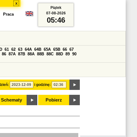
x
Piątek
07-08-2026
Praca
05:46
D
61
62
63
64A
64B
65A
65B
66
67
86
87A
87B
88A
88B
88C
88D
89
90
zień:
i godzinę:
Schematy
Pobierz