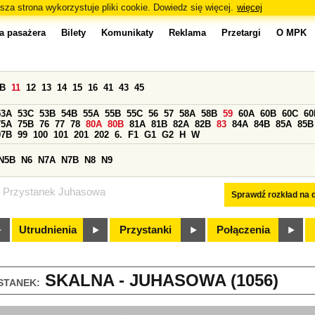
sza strona wykorzystuje pliki cookie. Dowiedz się więcej.
więcej
a pasażera
Bilety
Komunikaty
Reklama
Przetargi
O MPK
0B
11
12
13
14
15
16
41
43
45
53A
53C
53B
54B
55A
55B
55C
56
57
58A
58B
59
60A
60B
60C
60
75A
75B
76
77
78
80A
80B
81A
81B
82A
82B
83
84A
84B
85A
85B
97B
99
100
101
201
202
6.
F1
G1
G2
H
W
N5B
N6
N7A
N7B
N8
N9
Przystanek Juhasowa
Sprawdź rozkład na d
Utrudnienia
Przystanki
Połączenia
SKALNA - JUHASOWA (1056)
STANEK: