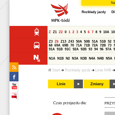
Na
Rozkłady jazdy
Dl
Z
Z1
Z2
0
1
2
3
4
5
6
7
8
9
10A
1
Z3
Z6
Z13
Z43
50A
50B
51A
51B
52
68
69A
69B
70
71A
71B
72A
72B
73
91A
91B
91C
92A
92B
93
94
96
97A
N1A
N1B
N2
N3A
N3B
N4A
N4B
N5A
Start
Rozkłady jazdy
Linia N4B
Linie
Zmiany
Czas przejazdu dla:
PRZY