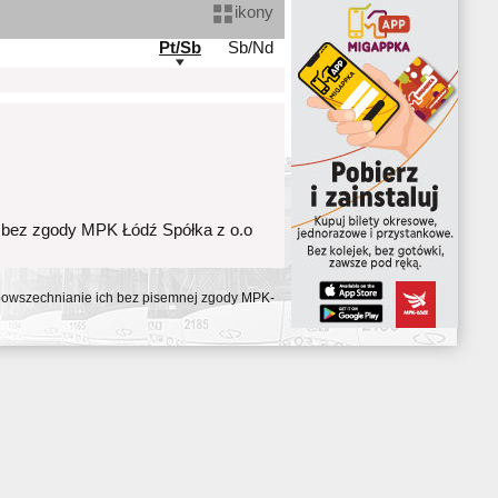
ikony
Pt/Sb
Sb/Nd
 bez zgody MPK Łódź Spółka z o.o
ozpowszechnianie ich bez pisemnej zgody MPK-