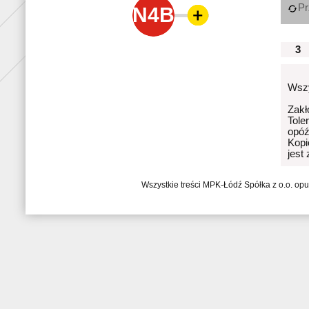
Pr
N4B
3
Wszy
Zakł
Tole
opóź
Kopi
jest
Wszystkie treści MPK-Łódź Spółka z o.o. op