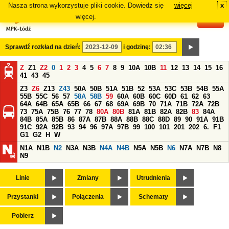
Nasza strona wykorzystuje pliki cookie. Dowiedz się
więcej
x
#
więcej.
Sprawdź rozkład na dzień:
i godzinę:
Z
Z1
Z2
0
1
2
3
4
5
6
7
8
9
10A
10B
11
12
13
14
15
16
41
43
45
Z3
Z6
Z13
Z43
50A
50B
51A
51B
52
53A
53C
53B
54B
55A
55B
55C
56
57
58A
58B
59
60A
60B
60C
60D
61
62
63
64A
64B
65A
65B
66
67
68
69A
69B
70
71A
71B
72A
72B
73
75A
75B
76
77
78
80A
80B
81A
81B
82A
82B
83
84A
84B
85A
85B
86
87A
87B
88A
88B
88C
88D
89
90
91A
91B
91C
92A
92B
93
94
96
97A
97B
99
100
101
201
202
6.
F1
G1
G2
H
W
N1A
N1B
N2
N3A
N3B
N4A
N4B
N5A
N5B
N6
N7A
N7B
N8
N9
Linie
Zmiany
Utrudnienia
Przystanki
Połączenia
Schematy
Pobierz