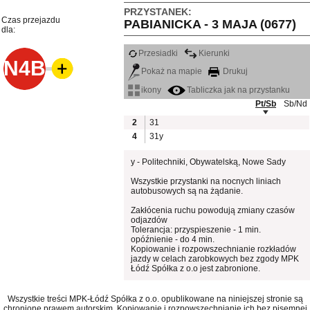
PRZYSTANEK:
Czas przejazdu
PABIANICKA - 3 MAJA (0677)
dla:
Przesiadki
Kierunki
N4B
Pokaż na mapie
Drukuj
ikony
Tabliczka jak na przystanku
Pt/Sb
Sb/Nd
2
31
4
31y
y - Politechniki, Obywatelską, Nowe Sady
Wszystkie przystanki na nocnych liniach
autobusowych są na żądanie.
Zakłócenia ruchu powodują zmiany czasów
odjazdów
Tolerancja: przyspieszenie - 1 min.
opóźnienie - do 4 min.
Kopiowanie i rozpowszechnianie rozkładów
jazdy w celach zarobkowych bez zgody MPK
Łódź Spółka z o.o jest zabronione.
Wszystkie treści MPK-Łódź Spółka z o.o. opublikowane na niniejszej stronie są
chronione prawem autorskim. Kopiowanie i rozpowszechnianie ich bez pisemnej