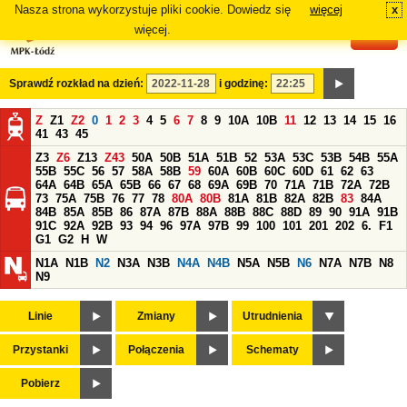
Nasza strona wykorzystuje pliki cookie. Dowiedz się
więcej
x
#
więcej.
Sprawdź rozkład na dzień:
i godzinę:
Z
Z1
Z2
0
1
2
3
4
5
6
7
8
9
10A
10B
11
12
13
14
15
16
41
43
45
Z3
Z6
Z13
Z43
50A
50B
51A
51B
52
53A
53C
53B
54B
55A
55B
55C
56
57
58A
58B
59
60A
60B
60C
60D
61
62
63
64A
64B
65A
65B
66
67
68
69A
69B
70
71A
71B
72A
72B
73
75A
75B
76
77
78
80A
80B
81A
81B
82A
82B
83
84A
84B
85A
85B
86
87A
87B
88A
88B
88C
88D
89
90
91A
91B
91C
92A
92B
93
94
96
97A
97B
99
100
101
201
202
6.
F1
G1
G2
H
W
N1A
N1B
N2
N3A
N3B
N4A
N4B
N5A
N5B
N6
N7A
N7B
N8
N9
Linie
Zmiany
Utrudnienia
Przystanki
Połączenia
Schematy
Pobierz