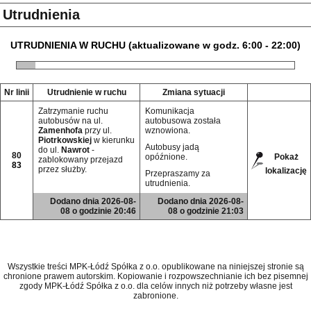
Utrudnienia
UTRUDNIENIA W RUCHU (aktualizowane w godz. 6:00 - 22:00)
Nr linii
Utrudnienie w ruchu
Zmiana sytuacji
Zatrzymanie ruchu
Komunikacja
autobusów na ul.
autobusowa została
Zamenhofa
przy ul.
wznowiona.
Piotrkowskiej
w kierunku
Autobusy jadą
do ul.
Nawrot
-
80
opóźnione.
Pokaż
zablokowany przejazd
83
przez służby.
lokalizację
Przepraszamy za
utrudnienia.
Dodano dnia 2026-08-
Dodano dnia 2026-08-
08 o godzinie 20:46
08 o godzinie 21:03
Wszystkie treści MPK-Łódź Spółka z o.o. opublikowane na niniejszej stronie są
chronione prawem autorskim. Kopiowanie i rozpowszechnianie ich bez pisemnej
zgody MPK-Łódź Spółka z o.o. dla celów innych niż potrzeby własne jest
zabronione.