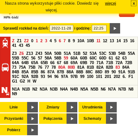
Nasza strona wykorzystuje pliki cookie. Dowiedz się
więcej
x
#
więcej.
Sprawdź rozkład na dzień:
i godzinę:
Z
Z1
Z2
0
1
2
3
4
5
6
7
8
9
10A
10B
11
12
13
14
15
16
41
43
45
Z3
Z6
Z13
Z43
50A
50B
51A
51B
52
53A
53C
53B
54B
55A
55B
55C
56
57
58A
58B
59
60A
60B
60C
60D
61
62
63
64A
64B
65A
65B
66
67
68
69A
69B
70
71A
71B
72A
72B
73
75A
75B
76
77
78
80A
80B
81A
81B
82A
82B
83
84A
84B
85A
85B
86
87A
87B
88A
88B
88C
88D
89
90
91A
91B
91C
92A
92B
93
94
96
97A
97B
99
100
101
201
202
6.
F1
G1
G2
H
W
N1A
N1B
N2
N3A
N3B
N4A
N4B
N5A
N5B
N6
N7A
N7B
N8
N9
Linie
Zmiany
Utrudnienia
Przystanki
Połączenia
Schematy
Pobierz