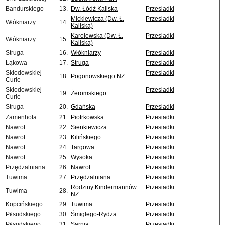
Bandurskiego
13.
Dw. Łódź Kaliska
Przesiadki
Mickiewicza (Dw. Ł.
Przesiadki
Włókniarzy
14.
Kaliska)
Karolewska (Dw. Ł.
Przesiadki
Włókniarzy
15.
Kaliska)
Struga
16.
Włókniarzy
Przesiadki
Łąkowa
17.
Struga
Przesiadki
Skłodowskiej
Przesiadki
18.
Pogonowskiego NŻ
Curie
Skłodowskiej
Przesiadki
19.
Żeromskiego
Curie
Struga
20.
Gdańska
Przesiadki
Zamenhofa
21.
Piotrkowska
Przesiadki
Nawrot
22.
Sienkiewicza
Przesiadki
Nawrot
23.
Kilińskiego
Przesiadki
Nawrot
24.
Targowa
Przesiadki
Nawrot
25.
Wysoka
Przesiadki
Przędzalniana
26.
Nawrot
Przesiadki
Tuwima
27.
Przędzalniana
Przesiadki
Rodziny Kindermannów
Przesiadki
Tuwima
28.
NŻ
Kopcińskiego
29.
Tuwima
Przesiadki
Piłsudskiego
30.
Śmigłego-Rydza
Przesiadki
Piłsudskiego
31.
Sarnia
Przesiadki