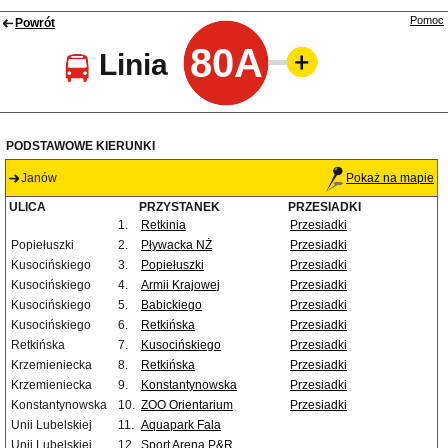
Pomoc
Powrót
80A
Linia
PODSTAWOWE KIERUNKI
Janów
Pokaż na mapie
ULICA
PRZYSTANEK
PRZESIADKI
1.
Retkinia
Przesiadki
Popiełuszki
2.
Pływacka NŻ
Przesiadki
Kusocińskiego
3.
Popiełuszki
Przesiadki
Kusocińskiego
4.
Armii Krajowej
Przesiadki
Kusocińskiego
5.
Babickiego
Przesiadki
Kusocińskiego
6.
Retkińska
Przesiadki
Retkińska
7.
Kusocińskiego
Przesiadki
Krzemieniecka
8.
Retkińska
Przesiadki
Krzemieniecka
9.
Konstantynowska
Przesiadki
Konstantynowska
10.
ZOO Orientarium
Przesiadki
Unii Lubelskiej
11.
Aquapark Fala
Unii Lubelskiej
12.
Sport Arena P&R