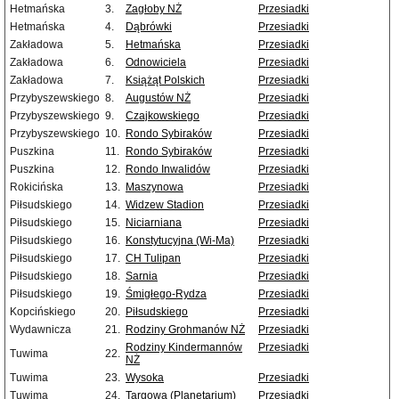
Hetmańska
3.
Zagłoby NŻ
Przesiadki
Hetmańska
4.
Dąbrówki
Przesiadki
Zakładowa
5.
Hetmańska
Przesiadki
Zakładowa
6.
Odnowiciela
Przesiadki
Zakładowa
7.
Książąt Polskich
Przesiadki
Przybyszewskiego
8.
Augustów NŻ
Przesiadki
Przybyszewskiego
9.
Czajkowskiego
Przesiadki
Przybyszewskiego
10.
Rondo Sybiraków
Przesiadki
Puszkina
11.
Rondo Sybiraków
Przesiadki
Puszkina
12.
Rondo Inwalidów
Przesiadki
Rokicińska
13.
Maszynowa
Przesiadki
Piłsudskiego
14.
Widzew Stadion
Przesiadki
Piłsudskiego
15.
Niciarniana
Przesiadki
Piłsudskiego
16.
Konstytucyjna (Wi-Ma)
Przesiadki
Piłsudskiego
17.
CH Tulipan
Przesiadki
Piłsudskiego
18.
Sarnia
Przesiadki
Piłsudskiego
19.
Śmigłego-Rydza
Przesiadki
Kopcińskiego
20.
Piłsudskiego
Przesiadki
Wydawnicza
21.
Rodziny Grohmanów NŻ
Przesiadki
Rodziny Kindermannów
Przesiadki
Tuwima
22.
NŻ
Tuwima
23.
Wysoka
Przesiadki
Tuwima
24.
Targowa (Planetarium)
Przesiadki