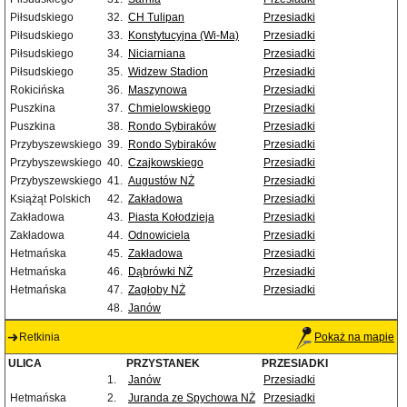
Piłsudskiego
32.
CH Tulipan
Przesiadki
Piłsudskiego
33.
Konstytucyjna (Wi-Ma)
Przesiadki
Piłsudskiego
34.
Niciarniana
Przesiadki
Piłsudskiego
35.
Widzew Stadion
Przesiadki
Rokicińska
36.
Maszynowa
Przesiadki
Puszkina
37.
Chmielowskiego
Przesiadki
Puszkina
38.
Rondo Sybiraków
Przesiadki
Przybyszewskiego
39.
Rondo Sybiraków
Przesiadki
Przybyszewskiego
40.
Czajkowskiego
Przesiadki
Przybyszewskiego
41.
Augustów NŻ
Przesiadki
Książąt Polskich
42.
Zakładowa
Przesiadki
Zakładowa
43.
Piasta Kołodzieja
Przesiadki
Zakładowa
44.
Odnowiciela
Przesiadki
Hetmańska
45.
Zakładowa
Przesiadki
Hetmańska
46.
Dąbrówki NŻ
Przesiadki
Hetmańska
47.
Zagłoby NŻ
Przesiadki
48.
Janów
Retkinia
Pokaż na mapie
ULICA
PRZYSTANEK
PRZESIADKI
1.
Janów
Przesiadki
Hetmańska
2.
Juranda ze Spychowa NŻ
Przesiadki