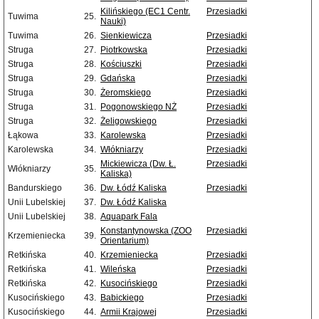
Kilińskiego (EC1 Centr.
Przesiadki
Tuwima
25.
Nauki)
Tuwima
26.
Sienkiewicza
Przesiadki
Struga
27.
Piotrkowska
Przesiadki
Struga
28.
Kościuszki
Przesiadki
Struga
29.
Gdańska
Przesiadki
Struga
30.
Żeromskiego
Przesiadki
Struga
31.
Pogonowskiego NŻ
Przesiadki
Struga
32.
Żeligowskiego
Przesiadki
Łąkowa
33.
Karolewska
Przesiadki
Karolewska
34.
Włókniarzy
Przesiadki
Mickiewicza (Dw. Ł.
Przesiadki
Włókniarzy
35.
Kaliska)
Bandurskiego
36.
Dw. Łódź Kaliska
Przesiadki
Unii Lubelskiej
37.
Dw. Łódź Kaliska
Unii Lubelskiej
38.
Aquapark Fala
Konstantynowska (ZOO
Przesiadki
Krzemieniecka
39.
Orientarium)
Retkińska
40.
Krzemieniecka
Przesiadki
Retkińska
41.
Wileńska
Przesiadki
Retkińska
42.
Kusocińskiego
Przesiadki
Kusocińskiego
43.
Babickiego
Przesiadki
Kusocińskiego
44.
Armii Krajowej
Przesiadki