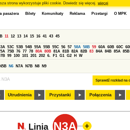
sza strona wykorzystuje pliki cookie. Dowiedz się więcej.
więcej
a pasażera
Bilety
Komunikaty
Reklama
Przetargi
O MPK
0B
11
12
13
14
15
16
41
43
45
53A
53C
53B
54B
55A
55B
55C
56
57
58A
58B
59
60A
60B
60C
60
75A
75B
76
77
78
80A
80B
81A
81B
82A
82B
83
84A
84B
85A
85B
97B
99
100
101
201
202
6.
F1
G1
G2
H
W
N5B
N6
N7A
N7B
N8
N9
a N3A
Sprawdź rozkład na d
Utrudnienia
Przystanki
Połączenia
N3A
Linia