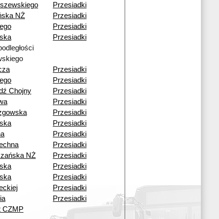
szewskiego
Przesiadki
ńska NŻ
Przesiadki
iego
Przesiadki
ska
Przesiadki
podległości
skiego
cza
Przesiadki
iego
Przesiadki
dź Chojny
Przesiadki
wa
Przesiadki
zgowska
Przesiadki
ska
Przesiadki
na
Przesiadki
echna
Przesiadki
czańska NŻ
Przesiadki
ska
Przesiadki
ska
Przesiadki
eckiej
Przesiadki
ia
Przesiadki
ut CZMP