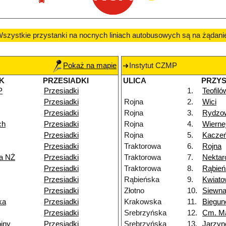
szystkie przystanki na nocnych liniach autobusowych są na żądani
Pokaż na mapie
Instytut CZMP
K
PRZESIADKI
ULICA
PRZY
P
Przesiadki
1.
Teofiló
Przesiadki
Rojna
2.
Wici
Przesiadki
Rojna
3.
Rydzo
ch
Przesiadki
Rojna
4.
Wierne
Przesiadki
Rojna
5.
Kacze
Przesiadki
Traktorowa
6.
Rojna
a NŻ
Przesiadki
Traktorowa
7.
Nekta
Przesiadki
Traktorowa
8.
Rąbień
Przesiadki
Rąbieńska
9.
Kwiat
Przesiadki
Złotno
10.
Siewn
ka
Przesiadki
Krakowska
11.
Biegu
Przesiadki
Srebrzyńska
12.
Cm. M
jny
Przesiadki
Srebrzyńska
13.
Jarzy