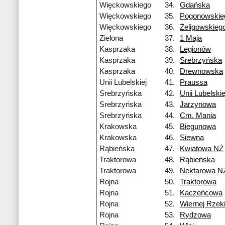
Więckowskiego
34.
Gdańska
Więckowskiego
35.
Pogonowskie
Więckowskiego
36.
Żeligowskieg
Zielona
37.
1 Maja
Kasprzaka
38.
Legionów
Kasprzaka
39.
Srebrzyńska
Kasprzaka
40.
Drewnowska
Unii Lubelskiej
41.
Praussa
Srebrzyńska
42.
Unii Lubelskie
Srebrzyńska
43.
Jarzynowa
Srebrzyńska
44.
Cm. Mania
Krakowska
45.
Biegunowa
Krakowska
46.
Siewna
Rąbieńska
47.
Kwiatowa NŻ
Traktorowa
48.
Rąbieńska
Traktorowa
49.
Nektarowa N
Rojna
50.
Traktorowa
Rojna
51.
Kaczeńcowa
Rojna
52.
Wiernej Rzek
Rojna
53.
Rydzowa