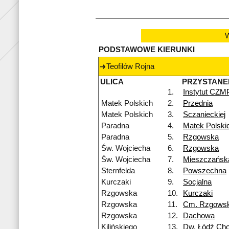
W
PODSTAWOWE KIERUNKI
Teofilów Rojna
ULICA
PRZYSTANE
1.
Instytut CZM
Matek Polskich
2.
Przednia
Matek Polskich
3.
Sczanieckiej
Paradna
4.
Matek Polski
Paradna
5.
Rzgowska
Św. Wojciecha
6.
Rzgowska
Św. Wojciecha
7.
Mieszczańsk
Sternfelda
8.
Powszechna
Kurczaki
9.
Socjalna
Rzgowska
10.
Kurczaki
Rzgowska
11.
Cm. Rzgows
Rzgowska
12.
Dachowa
Kilińskiego
13.
Dw. Łódź Cho