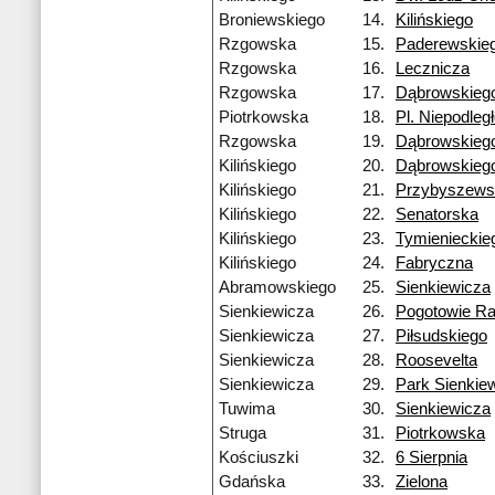
Broniewskiego
14.
Kilińskiego
Rzgowska
15.
Paderewskie
Rzgowska
16.
Lecznicza
Rzgowska
17.
Dąbrowskieg
Piotrkowska
18.
Pl. Niepodleg
Rzgowska
19.
Dąbrowskieg
Kilińskiego
20.
Dąbrowskieg
Kilińskiego
21.
Przybyszews
Kilińskiego
22.
Senatorska
Kilińskiego
23.
Tymienieckie
Kilińskiego
24.
Fabryczna
Abramowskiego
25.
Sienkiewicza
Sienkiewicza
26.
Pogotowie R
Sienkiewicza
27.
Piłsudskiego
Sienkiewicza
28.
Roosevelta
Sienkiewicza
29.
Park Sienkie
Tuwima
30.
Sienkiewicza
Struga
31.
Piotrkowska
Kościuszki
32.
6 Sierpnia
Gdańska
33.
Zielona