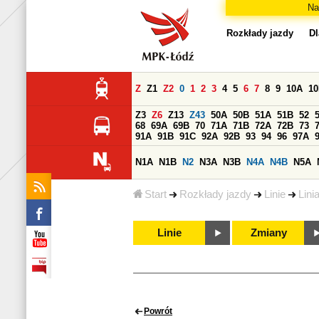
Na
Rozkłady jazdy
Dl
Z
Z1
Z2
0
1
2
3
4
5
6
7
8
9
10A
1
Z3
Z6
Z13
Z43
50A
50B
51A
51B
52
68
69A
69B
70
71A
71B
72A
72B
73
91A
91B
91C
92A
92B
93
94
96
97A
N1A
N1B
N2
N3A
N3B
N4A
N4B
N5A
Start
Rozkłady jazdy
Linie
Lini
Linie
Zmiany
Powrót