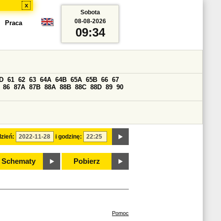
x
Sobota
08-08-2026
Praca
09:34
D
61
62
63
64A
64B
65A
65B
66
67
86
87A
87B
88A
88B
88C
88D
89
90
zień:
i godzinę:
Schematy
Pobierz
Pomoc