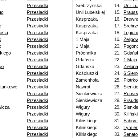
Przesiadki
Srebrzyńska
14.
Unii Lu
go
Przesiadki
Unii Lubelskiej
15.
Praus
Przesiadki
Kasprzaka
16.
Drewn
o
Przesiadki
Kasprzaka
17.
Srebrz
łości
Przesiadki
Kasprzaka
18.
Legion
o
Przesiadki
1 Maja
19.
Żeligo
o
Przesiadki
1 Maja
20.
Pogon
kiego
Przesiadki
Próchnika
21.
Gdańs
Przesiadki
Gdańska
22.
1 Maja
go
Przesiadki
Gdańska
23.
Zielona
Przesiadki
Kościuszki
24.
6 Sierp
Przesiadki
Zamenhofa
25.
Piotrk
atunkowe
Przesiadki
Nawrot
26.
Sienki
Przesiadki
Sienkiewicza
27.
Roosev
Przesiadki
Sienkiewicza
28.
Piłsud
wicza
Przesiadki
Wigury
29.
Sienki
Przesiadki
Wigury
30.
Kilińsk
Przesiadki
Kilińskiego
31.
Fabryc
Przesiadki
Kilińskiego
32.
Tymien
Przesiadki
Kilińskiego
33.
Senato