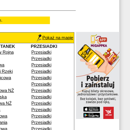
e.
Pokaż na mapie
STANEK
PRZESIADKI
w Rojna
Przesiadki
Przesiadki
wa
Przesiadki
j Rzeki
Przesiadki
ńcowa
Przesiadki
Przesiadki
rowa NŻ
Przesiadki
ska
Przesiadki
owa NŻ
Przesiadki
a
Przesiadki
nowa
Przesiadki
ania
Przesiadki
nowa
Przesiadki