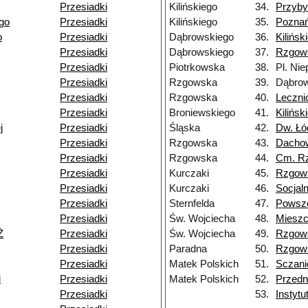
Przesiadki
Kilińskiego
34.
Przyby
go
Przesiadki
Kilińskiego
35.
Pozna
o
Przesiadki
Dąbrowskiego
36.
Kilińsk
Przesiadki
Dąbrowskiego
37.
Rzgow
Przesiadki
Piotrkowska
38.
Pl. Nie
Przesiadki
Rzgowska
39.
Dąbrow
Przesiadki
Rzgowska
40.
Leczni
Przesiadki
Broniewskiego
41.
Kilińsk
j
Przesiadki
Śląska
42.
Dw. Łó
Przesiadki
Rzgowska
43.
Dacho
Przesiadki
Rzgowska
44.
Cm. R
Przesiadki
Kurczaki
45.
Rzgow
Przesiadki
Kurczaki
46.
Socjal
Przesiadki
Sternfelda
47.
Powsz
Przesiadki
Św. Wojciecha
48.
Miesz
Ż
Przesiadki
Św. Wojciecha
49.
Rzgow
Przesiadki
Paradna
50.
Rzgow
Przesiadki
Matek Polskich
51.
Sczani
i
Przesiadki
Matek Polskich
52.
Przedn
Przesiadki
53.
Instyt