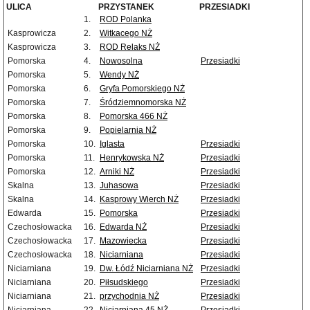
ULICA
PRZYSTANEK
PRZESIADKI
1.
ROD Polanka
Kasprowicza
2.
Witkacego NŻ
Kasprowicza
3.
ROD Relaks NŻ
Pomorska
4.
Nowosolna
Przesiadki
Pomorska
5.
Wendy NŻ
Pomorska
6.
Gryfa Pomorskiego NŻ
Pomorska
7.
Śródziemnomorska NŻ
Pomorska
8.
Pomorska 466 NŻ
Pomorska
9.
Popielarnia NŻ
Pomorska
10.
Iglasta
Przesiadki
Pomorska
11.
Henrykowska NŻ
Przesiadki
Pomorska
12.
Arniki NŻ
Przesiadki
Skalna
13.
Juhasowa
Przesiadki
Skalna
14.
Kasprowy Wierch NŻ
Przesiadki
Edwarda
15.
Pomorska
Przesiadki
Czechosłowacka
16.
Edwarda NŻ
Przesiadki
Czechosłowacka
17.
Mazowiecka
Przesiadki
Czechosłowacka
18.
Niciarniana
Przesiadki
Niciarniana
19.
Dw. Łódź Niciarniana NŻ
Przesiadki
Niciarniana
20.
Piłsudskiego
Przesiadki
Niciarniana
21.
przychodnia NŻ
Przesiadki