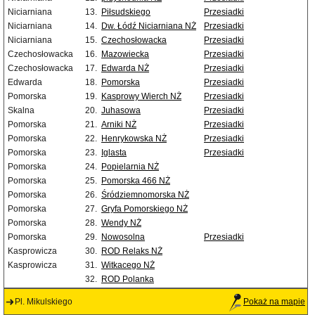
Niciarniana
13.
Piłsudskiego
Przesiadki
Niciarniana
14.
Dw. Łódź Niciarniana NŻ
Przesiadki
Niciarniana
15.
Czechosłowacka
Przesiadki
Czechosłowacka
16.
Mazowiecka
Przesiadki
Czechosłowacka
17.
Edwarda NŻ
Przesiadki
Edwarda
18.
Pomorska
Przesiadki
Pomorska
19.
Kasprowy Wierch NŻ
Przesiadki
Skalna
20.
Juhasowa
Przesiadki
Pomorska
21.
Arniki NŻ
Przesiadki
Pomorska
22.
Henrykowska NŻ
Przesiadki
Pomorska
23.
Iglasta
Przesiadki
Pomorska
24.
Popielarnia NŻ
Pomorska
25.
Pomorska 466 NŻ
Pomorska
26.
Śródziemnomorska NŻ
Pomorska
27.
Gryfa Pomorskiego NŻ
Pomorska
28.
Wendy NŻ
Pomorska
29.
Nowosolna
Przesiadki
Kasprowicza
30.
ROD Relaks NŻ
Kasprowicza
31.
Witkacego NŻ
32.
ROD Polanka
Pl. Mikulskiego
Pokaż na mapie