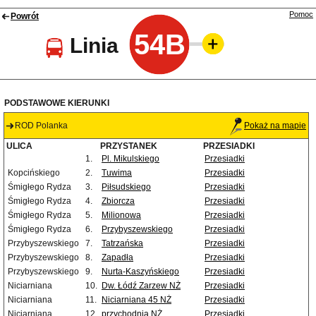
Pomoc
Powrót
54B
Linia
PODSTAWOWE KIERUNKI
ROD Polanka
Pokaż na mapie
ULICA
PRZYSTANEK
PRZESIADKI
1.
Pl. Mikulskiego
Przesiadki
Kopcińskiego
2.
Tuwima
Przesiadki
Śmigłego Rydza
3.
Piłsudskiego
Przesiadki
Śmigłego Rydza
4.
Zbiorcza
Przesiadki
Śmigłego Rydza
5.
Milionowa
Przesiadki
Śmigłego Rydza
6.
Przybyszewskiego
Przesiadki
Przybyszewskiego
7.
Tatrzańska
Przesiadki
Przybyszewskiego
8.
Zapadła
Przesiadki
Przybyszewskiego
9.
Nurta-Kaszyńskiego
Przesiadki
Niciarniana
10.
Dw. Łódź Zarzew NŻ
Przesiadki
Niciarniana
11.
Niciarniana 45 NŻ
Przesiadki
Niciarniana
12.
przychodnia NŻ
Przesiadki