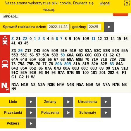
Nasza strona wykorzystuje pliki cookie. Dowiedz się
więcej
x
#
więcej.
Sprawdź rozkład na dzień:
i godzinę:
Z
Z1
Z2
0
1
2
3
4
5
6
7
8
9
10A
10B
11
12
13
14
15
16
41
43
45
Z3
Z6
Z13
Z43
50A
50B
51A
51B
52
53A
53C
53B
54B
55A
55B
55C
56
57
58A
58B
59
60A
60B
60C
60D
61
62
63
64A
64B
65A
65B
66
67
68
69A
69B
70
71A
71B
72A
72B
73
75A
75B
76
77
78
80A
80B
81A
81B
82A
82B
83
84A
84B
85A
85B
86
87A
87B
88A
88B
88C
88D
89
90
91A
91B
91C
92A
92B
93
94
96
97A
97B
99
100
101
201
202
6.
F1
G1
G2
H
W
N1A
N1B
N2
N3A
N3B
N4A
N4B
N5A
N5B
N6
N7A
N7B
N8
N9
Linie
Zmiany
Utrudnienia
Przystanki
Połączenia
Schematy
Pobierz