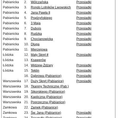
Pabianicka
2.
Wólczańska
Przesiadki
Pabianicka
3.
Rondo Lotników Lwowskich
Przesiadki
Pabianicka
4.
Jana Pawła II
Przesiadki
Pabianicka
5.
Prądzyńskiego
Przesiadki
Pabianicka
6.
3 Maja
Przesiadki
Pabianicka
7.
Dubois
Przesiadki
Pabianicka
8.
Rudzka
Przesiadki
Pabianicka
9.
Chocianowicka
Przesiadki
Pabianicka
10.
Długa
Przesiadki
Pabianicka
11.
Mierzejowa
Łódzka
12.
Mały Skręt #
Przesiadki
Łódzka
13.
Ksawerów
Łódzka
14.
Widzew-Żdżary
Przesiadki
Łódzka
15.
Teklin
Przesiadki
16.
Dąbrowa (Pabianice)
Przesiadki
Warszawska
17.
Duży Skręt (Pabianice)
Przesiadki
Warszawska
18.
Tkaniny Techniczne (Pab.)
Warszawska
19.
Sikorskiego (Pabianice)
Warszawska
20.
Kapliczna (Pabianice)
Warszawska
21.
Poprzeczna (Pabianice)
Zamkowa
22.
Zamek (Pabianice)
Zamkowa
23.
Św. Jana (Pabianice)
Przesiadki