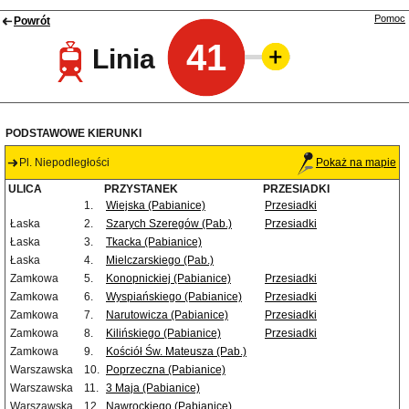
Pomoc
Powrót
41
Linia
PODSTAWOWE KIERUNKI
Pl. Niepodległości
Pokaż na mapie
ULICA
PRZYSTANEK
PRZESIADKI
1.
Wiejska (Pabianice)
Przesiadki
Łaska
2.
Szarych Szeregów (Pab.)
Przesiadki
Łaska
3.
Tkacka (Pabianice)
Łaska
4.
Mielczarskiego (Pab.)
Zamkowa
5.
Konopnickiej (Pabianice)
Przesiadki
Zamkowa
6.
Wyspiańskiego (Pabianice)
Przesiadki
Zamkowa
7.
Narutowicza (Pabianice)
Przesiadki
Zamkowa
8.
Kilińskiego (Pabianice)
Przesiadki
Zamkowa
9.
Kościół Św. Mateusza (Pab.)
Warszawska
10.
Poprzeczna (Pabianice)
Warszawska
11.
3 Maja (Pabianice)
Warszawska
12.
Nawrockiego (Pabianice)