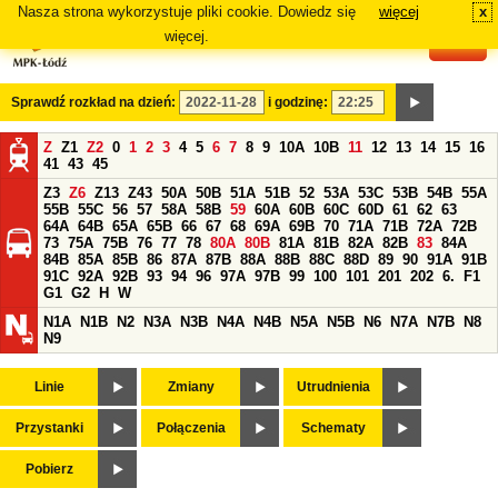
Nasza strona wykorzystuje pliki cookie. Dowiedz się
więcej
x
#
więcej.
Sprawdź rozkład na dzień:
i godzinę:
Z
Z1
Z2
0
1
2
3
4
5
6
7
8
9
10A
10B
11
12
13
14
15
16
41
43
45
Z3
Z6
Z13
Z43
50A
50B
51A
51B
52
53A
53C
53B
54B
55A
55B
55C
56
57
58A
58B
59
60A
60B
60C
60D
61
62
63
64A
64B
65A
65B
66
67
68
69A
69B
70
71A
71B
72A
72B
73
75A
75B
76
77
78
80A
80B
81A
81B
82A
82B
83
84A
84B
85A
85B
86
87A
87B
88A
88B
88C
88D
89
90
91A
91B
91C
92A
92B
93
94
96
97A
97B
99
100
101
201
202
6.
F1
G1
G2
H
W
N1A
N1B
N2
N3A
N3B
N4A
N4B
N5A
N5B
N6
N7A
N7B
N8
N9
Linie
Zmiany
Utrudnienia
Przystanki
Połączenia
Schematy
Pobierz