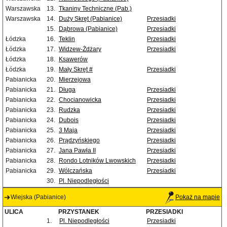
Warszawska
13.
Tkaniny Techniczne (Pab.)
Warszawska
14.
Duży Skręt (Pabianice)
Przesiadki
15.
Dąbrowa (Pabianice)
Przesiadki
Łódzka
16.
Teklin
Przesiadki
Łódzka
17.
Widzew-Żdżary
Przesiadki
Łódzka
18.
Ksawerów
Łódzka
19.
Mały Skręt #
Przesiadki
Pabianicka
20.
Mierzejowa
Pabianicka
21.
Długa
Przesiadki
Pabianicka
22.
Chocianowicka
Przesiadki
Pabianicka
23.
Rudzka
Przesiadki
Pabianicka
24.
Dubois
Przesiadki
Pabianicka
25.
3 Maja
Przesiadki
Pabianicka
26.
Prądzyńskiego
Przesiadki
Pabianicka
27.
Jana Pawła II
Przesiadki
Pabianicka
28.
Rondo Lotników Lwowskich
Przesiadki
Pabianicka
29.
Wólczańska
Przesiadki
30.
Pl. Niepodległości
Wiejska (Pabianice)
Pokaż na mapie
ULICA
PRZYSTANEK
PRZESIADKI
1.
Pl. Niepodległości
Przesiadki