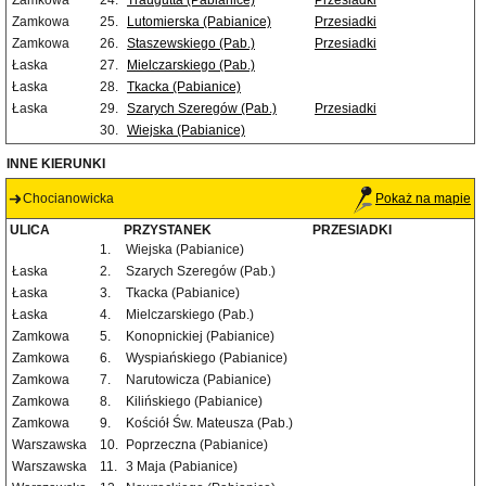
Zamkowa
24.
Traugutta (Pabianice)
Przesiadki
Zamkowa
25.
Lutomierska (Pabianice)
Przesiadki
Zamkowa
26.
Staszewskiego (Pab.)
Przesiadki
Łaska
27.
Mielczarskiego (Pab.)
Łaska
28.
Tkacka (Pabianice)
Łaska
29.
Szarych Szeregów (Pab.)
Przesiadki
30.
Wiejska (Pabianice)
INNE KIERUNKI
Chocianowicka
Pokaż na mapie
ULICA
PRZYSTANEK
PRZESIADKI
1.
Wiejska (Pabianice)
Łaska
2.
Szarych Szeregów (Pab.)
Łaska
3.
Tkacka (Pabianice)
Łaska
4.
Mielczarskiego (Pab.)
Zamkowa
5.
Konopnickiej (Pabianice)
Zamkowa
6.
Wyspiańskiego (Pabianice)
Zamkowa
7.
Narutowicza (Pabianice)
Zamkowa
8.
Kilińskiego (Pabianice)
Zamkowa
9.
Kościół Św. Mateusza (Pab.)
Warszawska
10.
Poprzeczna (Pabianice)
Warszawska
11.
3 Maja (Pabianice)