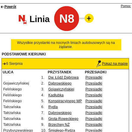
Pomoc
Powrót
N8
Linia
Wszystkie przystanki na nocnych liniach autobusowych są na
żądanie.
PODSTAWOWE KIERUNKI
6 Sierpnia
Pokaż na mapie
ULICA
PRZYSTANEK
PRZESIADKI
1.
Dw. Łódź Dąbrowa
Przesiadki
Gojawiczyńskiej
2.
Dąbrowskiego
Przesiadki
Felińskiego
3.
Gojawiczyńskiej
Przesiadki
Felińskiego
4.
Kadłubka
Przesiadki
Felińskiego
5.
Konspiracyjnego WP
Przesiadki
Tatrzańska
6.
Rydla
Przesiadki
Tatrzańska
7.
Dąbrowskiego
Przesiadki
Tatrzańska
8.
Grota-Roweckiego
Przesiadki
Tatrzańska
9.
Brzechwy NŻ
Przesiadki
Przybyszewskiego
10.
Śmigłego-Rydza
Przesiadki