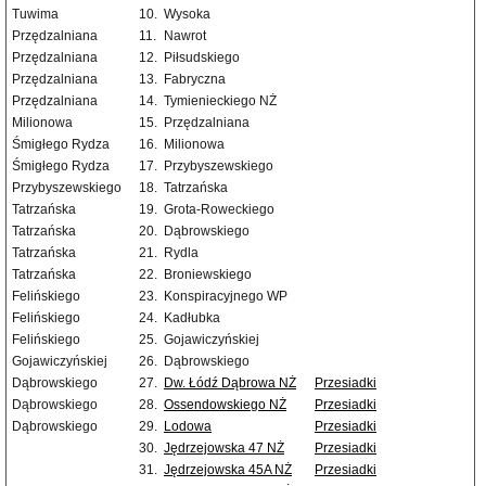
Tuwima
10.
Wysoka
Przędzalniana
11.
Nawrot
Przędzalniana
12.
Piłsudskiego
Przędzalniana
13.
Fabryczna
Przędzalniana
14.
Tymienieckiego NŻ
Milionowa
15.
Przędzalniana
Śmigłego Rydza
16.
Milionowa
Śmigłego Rydza
17.
Przybyszewskiego
Przybyszewskiego
18.
Tatrzańska
Tatrzańska
19.
Grota-Roweckiego
Tatrzańska
20.
Dąbrowskiego
Tatrzańska
21.
Rydla
Tatrzańska
22.
Broniewskiego
Felińskiego
23.
Konspiracyjnego WP
Felińskiego
24.
Kadłubka
Felińskiego
25.
Gojawiczyńskiej
Gojawiczyńskiej
26.
Dąbrowskiego
Dąbrowskiego
27.
Dw. Łódź Dąbrowa NŻ
Przesiadki
Dąbrowskiego
28.
Ossendowskiego NŻ
Przesiadki
Dąbrowskiego
29.
Lodowa
Przesiadki
30.
Jędrzejowska 47 NŻ
Przesiadki
31.
Jędrzejowska 45A NŻ
Przesiadki