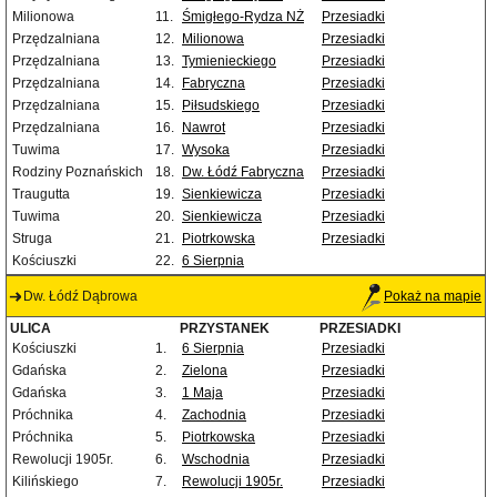
Milionowa
11.
Śmigłego-Rydza NŻ
Przesiadki
Przędzalniana
12.
Milionowa
Przesiadki
Przędzalniana
13.
Tymienieckiego
Przesiadki
Przędzalniana
14.
Fabryczna
Przesiadki
Przędzalniana
15.
Piłsudskiego
Przesiadki
Przędzalniana
16.
Nawrot
Przesiadki
Tuwima
17.
Wysoka
Przesiadki
Rodziny Poznańskich
18.
Dw. Łódź Fabryczna
Przesiadki
Traugutta
19.
Sienkiewicza
Przesiadki
Tuwima
20.
Sienkiewicza
Przesiadki
Struga
21.
Piotrkowska
Przesiadki
Kościuszki
22.
6 Sierpnia
Dw. Łódź Dąbrowa
Pokaż na mapie
ULICA
PRZYSTANEK
PRZESIADKI
Kościuszki
1.
6 Sierpnia
Przesiadki
Gdańska
2.
Zielona
Przesiadki
Gdańska
3.
1 Maja
Przesiadki
Próchnika
4.
Zachodnia
Przesiadki
Próchnika
5.
Piotrkowska
Przesiadki
Rewolucji 1905r.
6.
Wschodnia
Przesiadki
Kilińskiego
7.
Rewolucji 1905r.
Przesiadki