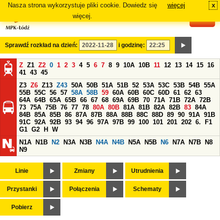
Nasza strona wykorzystuje pliki cookie. Dowiedz się
więcej
x
#
więcej.
Sprawdź rozkład na dzień:
i godzinę:
Z
Z1
Z2
0
1
2
3
4
5
6
7
8
9
10A
10B
11
12
13
14
15
16
41
43
45
Z3
Z6
Z13
Z43
50A
50B
51A
51B
52
53A
53C
53B
54B
55A
55B
55C
56
57
58A
58B
59
60A
60B
60C
60D
61
62
63
64A
64B
65A
65B
66
67
68
69A
69B
70
71A
71B
72A
72B
73
75A
75B
76
77
78
80A
80B
81A
81B
82A
82B
83
84A
84B
85A
85B
86
87A
87B
88A
88B
88C
88D
89
90
91A
91B
91C
92A
92B
93
94
96
97A
97B
99
100
101
201
202
6.
F1
G1
G2
H
W
N1A
N1B
N2
N3A
N3B
N4A
N4B
N5A
N5B
N6
N7A
N7B
N8
N9
Linie
Zmiany
Utrudnienia
Przystanki
Połączenia
Schematy
Pobierz