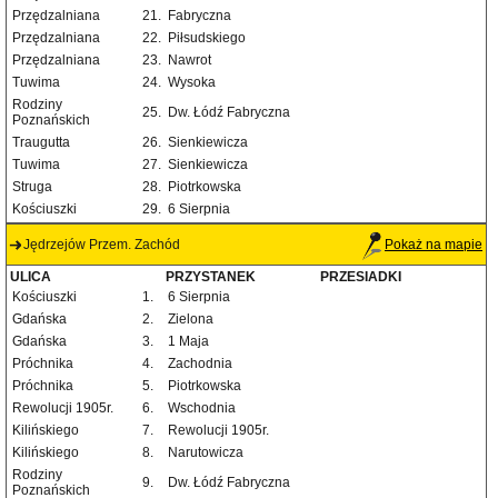
Przędzalniana
21.
Fabryczna
Przędzalniana
22.
Piłsudskiego
Przędzalniana
23.
Nawrot
Tuwima
24.
Wysoka
Rodziny
25.
Dw. Łódź Fabryczna
Poznańskich
Traugutta
26.
Sienkiewicza
Tuwima
27.
Sienkiewicza
Struga
28.
Piotrkowska
Kościuszki
29.
6 Sierpnia
Jędrzejów Przem. Zachód
Pokaż na mapie
ULICA
PRZYSTANEK
PRZESIADKI
Kościuszki
1.
6 Sierpnia
Gdańska
2.
Zielona
Gdańska
3.
1 Maja
Próchnika
4.
Zachodnia
Próchnika
5.
Piotrkowska
Rewolucji 1905r.
6.
Wschodnia
Kilińskiego
7.
Rewolucji 1905r.
Kilińskiego
8.
Narutowicza
Rodziny
9.
Dw. Łódź Fabryczna
Poznańskich