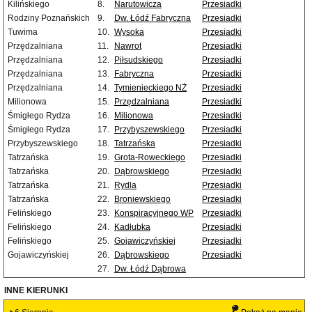
Kilińskiego
8.
Narutowicza
Przesiadki
Rodziny Poznańskich
9.
Dw. Łódź Fabryczna
Przesiadki
Tuwima
10.
Wysoka
Przesiadki
Przędzalniana
11.
Nawrot
Przesiadki
Przędzalniana
12.
Piłsudskiego
Przesiadki
Przędzalniana
13.
Fabryczna
Przesiadki
Przędzalniana
14.
Tymienieckiego NŻ
Przesiadki
Milionowa
15.
Przędzalniana
Przesiadki
Śmigłego Rydza
16.
Milionowa
Przesiadki
Śmigłego Rydza
17.
Przybyszewskiego
Przesiadki
Przybyszewskiego
18.
Tatrzańska
Przesiadki
Tatrzańska
19.
Grota-Roweckiego
Przesiadki
Tatrzańska
20.
Dąbrowskiego
Przesiadki
Tatrzańska
21.
Rydla
Przesiadki
Tatrzańska
22.
Broniewskiego
Przesiadki
Felińskiego
23.
Konspiracyjnego WP
Przesiadki
Felińskiego
24.
Kadłubka
Przesiadki
Felińskiego
25.
Gojawiczyńskiej
Przesiadki
Gojawiczyńskiej
26.
Dąbrowskiego
Przesiadki
27.
Dw. Łódź Dąbrowa
INNE KIERUNKI