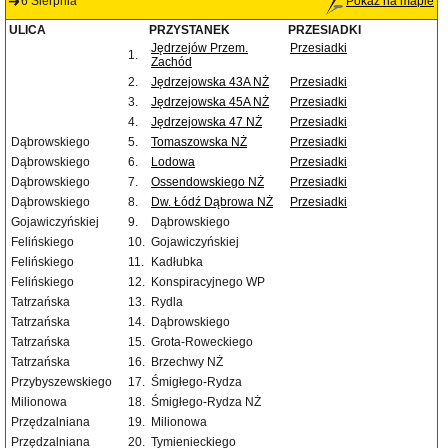
6 Sierpnia
Pokaż na mapie
ULICA
PRZYSTANEK
PRZESIADKI
Jędrzejów Przem.
Przesiadki
1.
Zachód
2.
Jędrzejowska 43A NŻ
Przesiadki
3.
Jędrzejowska 45A NŻ
Przesiadki
4.
Jędrzejowska 47 NŻ
Przesiadki
Dąbrowskiego
5.
Tomaszowska NŻ
Przesiadki
Dąbrowskiego
6.
Lodowa
Przesiadki
Dąbrowskiego
7.
Ossendowskiego NŻ
Przesiadki
Dąbrowskiego
8.
Dw. Łódź Dąbrowa NŻ
Przesiadki
Gojawiczyńskiej
9.
Dąbrowskiego
Felińskiego
10.
Gojawiczyńskiej
Felińskiego
11.
Kadłubka
Felińskiego
12.
Konspiracyjnego WP
Tatrzańska
13.
Rydla
Tatrzańska
14.
Dąbrowskiego
Tatrzańska
15.
Grota-Roweckiego
Tatrzańska
16.
Brzechwy NŻ
Przybyszewskiego
17.
Śmigłego-Rydza
Milionowa
18.
Śmigłego-Rydza NŻ
Przędzalniana
19.
Milionowa
Przędzalniana
20.
Tymienieckiego