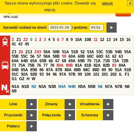
Nasza strona wykorzystuje pliki cookie. Dowiedz się
więcej
x
#
więcej.
Sprawdź rozkład na dzień:
i godzinę:
Z
Z1
Z2
0
1
2
3
4
5
6
7
8
9
10A
10B
11
12
13
14
15
16
41
43
45
Z3
Z6
Z13
Z43
50A
50B
51A
51B
52
53A
53C
53B
54B
55A
55B
55C
56
57
58A
58B
59
60A
60B
60C
60D
61
62
63
64A
64B
65A
65B
66
67
68
69A
69B
70
71A
71B
72A
72B
73
75A
75B
76
77
78
80A
80B
81A
81B
82A
82B
83
84A
84B
85A
85B
86
87A
87B
88A
88B
88C
88D
89
90
91A
91B
91C
92A
92B
93
94
96
97A
97B
99
100
101
201
202
6.
F1
G1
G2
H
W
N1A
N1B
N2
N3A
N3B
N4A
N4B
N5A
N5B
N6
N7A
N7B
N8
N9
Linie
Zmiany
Utrudnienia
Przystanki
Połączenia
Schematy
Pobierz