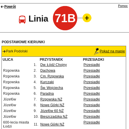
Pomoc
Powrót
71B
Linia
PODSTAWOWE KIERUNKI
Park Podolski
Pokaż na mapie
ULICA
PRZYSTANEK
PRZESIADKI
1.
Dw. Łódź Chojny
Przesiadki
Rzgowska
2.
Dachowa
Przesiadki
Rzgowska
3.
Cm. Rzgowska
Przesiadki
Rzgowska
4.
Kurczaki
Przesiadki
Rzgowska
5.
Św. Wojciecha
Przesiadki
Rzgowska
6.
Paradna
Przesiadki
Józefów
7.
Rzgowska NŻ
Przesiadki
Józefów
8.
Nowe Górki NŻ
Przesiadki
Józefów
9.
Józefów 60 NŻ
Przesiadki
Józefów
10.
Bieszczadzka NŻ
Przesiadki
600-lecia miasta
Przesiadki
11.
Nowe Górki NŻ
Łodzi