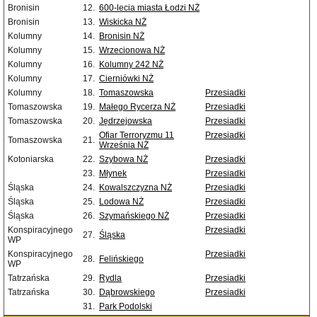
Bronisin
12.
600-lecia miasta Łodzi NŻ
Bronisin
13.
Wiskicka NŻ
Kolumny
14.
Bronisin NŻ
Kolumny
15.
Wrzecionowa NŻ
Kolumny
16.
Kolumny 242 NŻ
Kolumny
17.
Cierniówki NŻ
Kolumny
18.
Tomaszowska
Przesiadki
Tomaszowska
19.
Małego Rycerza NŻ
Przesiadki
Tomaszowska
20.
Jędrzejowska
Przesiadki
Ofiar Terroryzmu 11
Przesiadki
Tomaszowska
21.
Września NŻ
Kotoniarska
22.
Szybowa NŻ
Przesiadki
23.
Młynek
Przesiadki
Śląska
24.
Kowalszczyzna NŻ
Przesiadki
Śląska
25.
Lodowa NŻ
Przesiadki
Śląska
26.
Szymańskiego NŻ
Przesiadki
Konspiracyjnego
Przesiadki
27.
Śląska
WP
Konspiracyjnego
Przesiadki
28.
Felińskiego
WP
Tatrzańska
29.
Rydla
Przesiadki
Tatrzańska
30.
Dąbrowskiego
Przesiadki
31.
Park Podolski