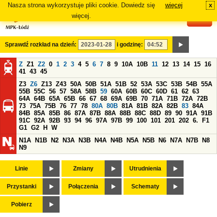
Nasza strona wykorzystuje pliki cookie. Dowiedz się
więcej
x
#
więcej.
Sprawdź rozkład na dzień:
i godzinę:
Z
Z1
Z2
0
1
2
3
4
5
6
7
8
9
10A
10B
11
12
13
14
15
16
41
43
45
Z3
Z6
Z13
Z43
50A
50B
51A
51B
52
53A
53C
53B
54B
55A
55B
55C
56
57
58A
58B
59
60A
60B
60C
60D
61
62
63
64A
64B
65A
65B
66
67
68
69A
69B
70
71A
71B
72A
72B
73
75A
75B
76
77
78
80A
80B
81A
81B
82A
82B
83
84A
84B
85A
85B
86
87A
87B
88A
88B
88C
88D
89
90
91A
91B
91C
92A
92B
93
94
96
97A
97B
99
100
101
201
202
6.
F1
G1
G2
H
W
N1A
N1B
N2
N3A
N3B
N4A
N4B
N5A
N5B
N6
N7A
N7B
N8
N9
Linie
Zmiany
Utrudnienia
Przystanki
Połączenia
Schematy
Pobierz