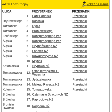
Dw. Łódź Chojny
Pokaż na mapie
ULICA
PRZYSTANEK
PRZESIADKI
1.
Park Podolski
Przesiadki
Dąbrowskiego
2.
Kossaka
Przesiadki
Tatrzańska
3.
Rydla
Przesiadki
Tatrzańska
4.
Broniewskiego
Przesiadki
Felińskiego
5.
Konspiracyjnego WP
Przesiadki
Śląska
6.
Konspiracyjnego WP
Przesiadki
Śląska
7.
Szymańskiego NŻ
Przesiadki
Śląska
8.
Lodowa NŻ
Przesiadki
Śląska
9.
Kowalszczyzna NŻ
Przesiadki
10.
Młynek
Przesiadki
Kotoniarska
11.
Szybowa NŻ
Przesiadki
Ofiar Terroryzmu 11
Przesiadki
Tomaszowska
12.
Września
Tomaszowska
13.
Jędrzejowska
Przesiadki
Tomaszowska
14.
Małego Rycerza NŻ
Przesiadki
Kolumny
15.
Tomaszowska
Przesiadki
Brójecka
16.
Czternastu Straconych NŻ
Brójecka
17.
Paprociowa NŻ
Bronisin
18.
Pogodna NŻ
Dworski