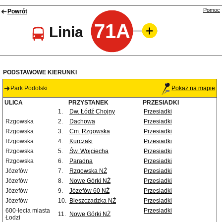
Pomoc
Powrót
71A
Linia
PODSTAWOWE KIERUNKI
Park Podolski
Pokaż na mapie
ULICA
PRZYSTANEK
PRZESIADKI
1.
Dw. Łódź Chojny
Przesiadki
Rzgowska
2.
Dachowa
Przesiadki
Rzgowska
3.
Cm. Rzgowska
Przesiadki
Rzgowska
4.
Kurczaki
Przesiadki
Rzgowska
5.
Św. Wojciecha
Przesiadki
Rzgowska
6.
Paradna
Przesiadki
Józefów
7.
Rzgowska NŻ
Przesiadki
Józefów
8.
Nowe Górki NŻ
Przesiadki
Józefów
9.
Józefów 60 NŻ
Przesiadki
Józefów
10.
Bieszczadzka NŻ
Przesiadki
600-lecia miasta
Przesiadki
11.
Nowe Górki NŻ
Łodzi