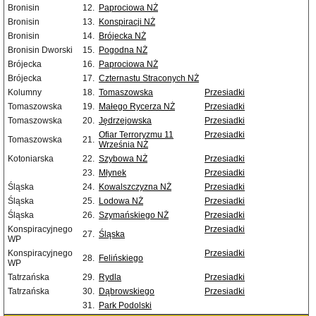
Bronisin
12.
Paprociowa NŻ
Bronisin
13.
Konspiracji NŻ
Bronisin
14.
Brójecka NŻ
Bronisin Dworski
15.
Pogodna NŻ
Brójecka
16.
Paprociowa NŻ
Brójecka
17.
Czternastu Straconych NŻ
Kolumny
18.
Tomaszowska
Przesiadki
Tomaszowska
19.
Małego Rycerza NŻ
Przesiadki
Tomaszowska
20.
Jędrzejowska
Przesiadki
Ofiar Terroryzmu 11
Przesiadki
Tomaszowska
21.
Września NŻ
Kotoniarska
22.
Szybowa NŻ
Przesiadki
23.
Młynek
Przesiadki
Śląska
24.
Kowalszczyzna NŻ
Przesiadki
Śląska
25.
Lodowa NŻ
Przesiadki
Śląska
26.
Szymańskiego NŻ
Przesiadki
Konspiracyjnego
Przesiadki
27.
Śląska
WP
Konspiracyjnego
Przesiadki
28.
Felińskiego
WP
Tatrzańska
29.
Rydla
Przesiadki
Tatrzańska
30.
Dąbrowskiego
Przesiadki
31.
Park Podolski