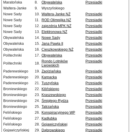
Maratońska
8.
Obywatelska
Przesiadki
Waltera-Janke
9.
Wyszyńskiego
Nowe Sady
10.
Waltera-Janke NŻ
Przesiadki
Nowe Sady
11.
ROD Olimpijka NŻ
Przesiadki
Nowe Sady
12.
zajezdnia MPK NŻ
Przesiadki
Nowe Sady
13.
Elektronowa NŻ
Przesiadki
Obywatelska
14.
Nowe Sady
Przesiadki
Obywatelska
15.
Jana Pawła II
Przesiadki
Obywatelska
16.
Cieszkowskiego NŻ
Przesiadki
Politechniki
17.
Obywatelska
Przesiadki
Rondo Lotników
Przesiadki
Politechniki
18.
Lwowskich
Paderewskiego
19.
Zaolziańska
Przesiadki
Paderewskiego
20.
Karpacka
Przesiadki
Paderewskiego
21.
Tuszyńska
Przesiadki
Broniewskiego
22.
Kilińskiego
Przesiadki
Broniewskiego
23.
Kraszewskiego
Przesiadki
Broniewskiego
24.
Śmigłego-Rydza
Przesiadki
Broniewskiego
25.
Tatrzańska
Przesiadki
Felińskiego
26.
Konspiracyjnego WP
Przesiadki
Felińskiego
27.
Kadłubka
Przesiadki
Felińskiego
28.
Gojawiczyńskiej
Przesiadki
Gojawiczyńskiej
29.
Dąbrowskiego
Przesiadki