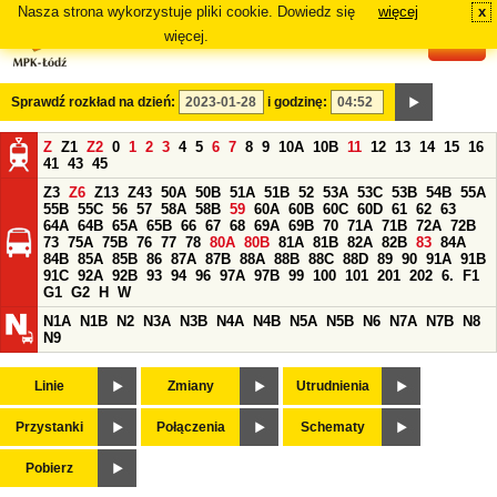
Nasza strona wykorzystuje pliki cookie. Dowiedz się
więcej
x
#
więcej.
Sprawdź rozkład na dzień:
i godzinę:
Z
Z1
Z2
0
1
2
3
4
5
6
7
8
9
10A
10B
11
12
13
14
15
16
41
43
45
Z3
Z6
Z13
Z43
50A
50B
51A
51B
52
53A
53C
53B
54B
55A
55B
55C
56
57
58A
58B
59
60A
60B
60C
60D
61
62
63
64A
64B
65A
65B
66
67
68
69A
69B
70
71A
71B
72A
72B
73
75A
75B
76
77
78
80A
80B
81A
81B
82A
82B
83
84A
84B
85A
85B
86
87A
87B
88A
88B
88C
88D
89
90
91A
91B
91C
92A
92B
93
94
96
97A
97B
99
100
101
201
202
6.
F1
G1
G2
H
W
N1A
N1B
N2
N3A
N3B
N4A
N4B
N5A
N5B
N6
N7A
N7B
N8
N9
Linie
Zmiany
Utrudnienia
Przystanki
Połączenia
Schematy
Pobierz