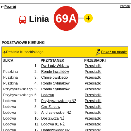
Pomoc
Powrót
69A
Linia
PODSTAWOWE KIERUNKI
Retkinia Kusocińskiego
Pokaż na mapie
ULICA
PRZYSTANEK
PRZESIADKI
1.
Dw. Łódź Widzew
Przesiadki
Puszkina
2.
Rondo Inwalidów
Przesiadki
Puszkina
3.
Chmielowskiego
Przesiadki
Puszkina
4.
Rondo Sybiraków
Przesiadki
Przybyszewskiego
5.
Rondo Sybiraków
Przesiadki
Przybyszewskiego
6.
Lodowa
Przesiadki
Lodowa
7.
Przybyszewskiego NŻ
Przesiadki
Lodowa
8.
Cm. Zarzew
Przesiadki
Lodowa
9.
Andrzejewskiej NŻ
Przesiadki
Lodowa
10.
Dostawcza NŻ
Przesiadki
Lodowa
11.
Lodowa 91 NŻ
Przesiadki
Lodowa
12.
Dąbrowskiego NŻ
Przesiadki