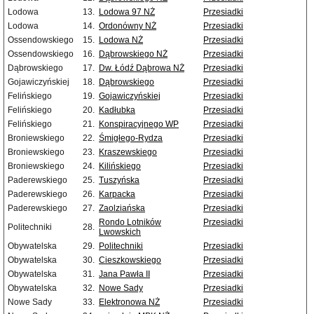
Lodowa
13.
Lodowa 97 NŻ
Przesiadki
Lodowa
14.
Ordonówny NŻ
Przesiadki
Ossendowskiego
15.
Lodowa NŻ
Przesiadki
Ossendowskiego
16.
Dąbrowskiego NŻ
Przesiadki
Dąbrowskiego
17.
Dw. Łódź Dąbrowa NŻ
Przesiadki
Gojawiczyńskiej
18.
Dąbrowskiego
Przesiadki
Felińskiego
19.
Gojawiczyńskiej
Przesiadki
Felińskiego
20.
Kadłubka
Przesiadki
Felińskiego
21.
Konspiracyjnego WP
Przesiadki
Broniewskiego
22.
Śmigłego-Rydza
Przesiadki
Broniewskiego
23.
Kraszewskiego
Przesiadki
Broniewskiego
24.
Kilińskiego
Przesiadki
Paderewskiego
25.
Tuszyńska
Przesiadki
Paderewskiego
26.
Karpacka
Przesiadki
Paderewskiego
27.
Zaolziańska
Przesiadki
Rondo Lotników
Przesiadki
Politechniki
28.
Lwowskich
Obywatelska
29.
Politechniki
Przesiadki
Obywatelska
30.
Cieszkowskiego
Przesiadki
Obywatelska
31.
Jana Pawła II
Przesiadki
Obywatelska
32.
Nowe Sady
Przesiadki
Nowe Sady
33.
Elektronowa NŻ
Przesiadki