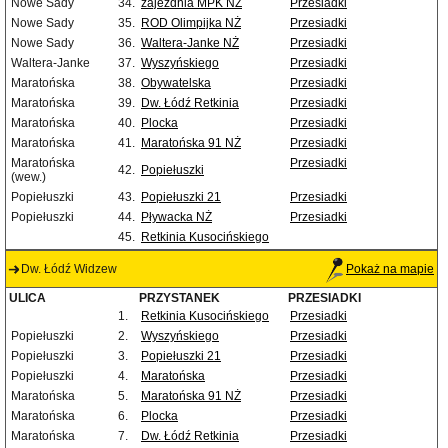
Nowe Sady
34.
zajezdnia MPK NŻ
Przesiadki
Nowe Sady
35.
ROD Olimpijka NŻ
Przesiadki
Nowe Sady
36.
Waltera-Janke NŻ
Przesiadki
Waltera-Janke
37.
Wyszyńskiego
Przesiadki
Maratońska
38.
Obywatelska
Przesiadki
Maratońska
39.
Dw. Łódź Retkinia
Przesiadki
Maratońska
40.
Plocka
Przesiadki
Maratońska
41.
Maratońska 91 NŻ
Przesiadki
Maratońska
Przesiadki
42.
Popiełuszki
(wew.)
Popiełuszki
43.
Popiełuszki 21
Przesiadki
Popiełuszki
44.
Pływacka NŻ
Przesiadki
45.
Retkinia Kusocińskiego
Dw. Łódź Widzew
Pokaż na mapie
ULICA
PRZYSTANEK
PRZESIADKI
1.
Retkinia Kusocińskiego
Przesiadki
Popiełuszki
2.
Wyszyńskiego
Przesiadki
Popiełuszki
3.
Popiełuszki 21
Przesiadki
Popiełuszki
4.
Maratońska
Przesiadki
Maratońska
5.
Maratońska 91 NŻ
Przesiadki
Maratońska
6.
Plocka
Przesiadki
Maratońska
7.
Dw. Łódź Retkinia
Przesiadki