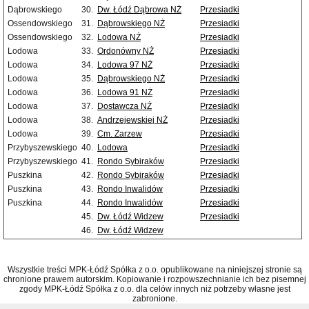
Dąbrowskiego
30.
Dw. Łódź Dąbrowa NŻ
Przesiadki
Ossendowskiego
31.
Dąbrowskiego NŻ
Przesiadki
Ossendowskiego
32.
Lodowa NŻ
Przesiadki
Lodowa
33.
Ordonówny NŻ
Przesiadki
Lodowa
34.
Lodowa 97 NŻ
Przesiadki
Lodowa
35.
Dąbrowskiego NŻ
Przesiadki
Lodowa
36.
Lodowa 91 NŻ
Przesiadki
Lodowa
37.
Dostawcza NŻ
Przesiadki
Lodowa
38.
Andrzejewskiej NŻ
Przesiadki
Lodowa
39.
Cm. Zarzew
Przesiadki
Przybyszewskiego
40.
Lodowa
Przesiadki
Przybyszewskiego
41.
Rondo Sybiraków
Przesiadki
Puszkina
42.
Rondo Sybiraków
Przesiadki
Puszkina
43.
Rondo Inwalidów
Przesiadki
Puszkina
44.
Rondo Inwalidów
Przesiadki
45.
Dw. Łódź Widzew
Przesiadki
46.
Dw. Łódź Widzew
Wszystkie treści MPK-Łódź Spółka z o.o. opublikowane na niniejszej stronie są
chronione prawem autorskim. Kopiowanie i rozpowszechnianie ich bez pisemnej
zgody MPK-Łódź Spółka z o.o. dla celów innych niż potrzeby własne jest
zabronione.