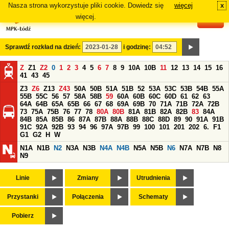
Nasza strona wykorzystuje pliki cookie. Dowiedz się
więcej
x
#
więcej.
Sprawdź rozkład na dzień:
i godzinę:
Z
Z1
Z2
0
1
2
3
4
5
6
7
8
9
10A
10B
11
12
13
14
15
16
41
43
45
Z3
Z6
Z13
Z43
50A
50B
51A
51B
52
53A
53C
53B
54B
55A
55B
55C
56
57
58A
58B
59
60A
60B
60C
60D
61
62
63
64A
64B
65A
65B
66
67
68
69A
69B
70
71A
71B
72A
72B
73
75A
75B
76
77
78
80A
80B
81A
81B
82A
82B
83
84A
84B
85A
85B
86
87A
87B
88A
88B
88C
88D
89
90
91A
91B
91C
92A
92B
93
94
96
97A
97B
99
100
101
201
202
6.
F1
G1
G2
H
W
N1A
N1B
N2
N3A
N3B
N4A
N4B
N5A
N5B
N6
N7A
N7B
N8
N9
Linie
Zmiany
Utrudnienia
Przystanki
Połączenia
Schematy
Pobierz