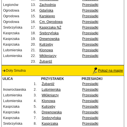
Legionów
13.
Zachodnia
Przesiadki
Ogrodowa
14.
Gdańska
Przesiadki
Ogrodowa
15.
Karskiego
Przesiadki
Ogrodowa
16.
Cm. Ogrodowa
Przesiadki
Srebrzyńska
17.
Kasprzaka NŻ
Przesiadki
Kasprzaka
18.
Srebrzyńska
Przesiadki
Kasprzaka
19.
Drewnowska
Przesiadki
Kasprzaka
20.
Kutrzeby
Przesiadki
Lutomierska
21.
Klonowa
Przesiadki
Lutomierska
22.
Włókniarzy
Przesiadki
23.
Żubardź
Doły Smutna
Pokaż na mapie
ULICA
PRZYSTANEK
PRZESIADKI
1.
Żubardź
Przesiadki
Inowrocławska
2.
Lutomierska
Przesiadki
Lutomierska
3.
Włókniarzy
Przesiadki
Lutomierska
4.
Klonowa
Przesiadki
Kasprzaka
5.
Kutrzeby
Przesiadki
Kasprzaka
6.
Drewnowska
Przesiadki
Kasprzaka
7.
Srebrzyńska
Przesiadki
Srebrzyńska
8.
Kasprzaka
Przesiadki