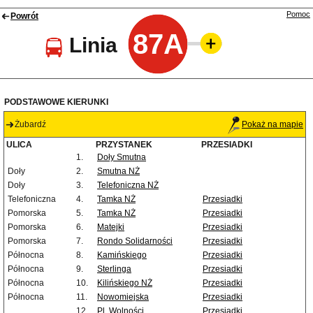
Pomoc
Powrót
87A
Linia
PODSTAWOWE KIERUNKI
Żubardź
Pokaż na mapie
ULICA
PRZYSTANEK
PRZESIADKI
1.
Doły Smutna
Doły
2.
Smutna NŻ
Doły
3.
Telefoniczna NŻ
Telefoniczna
4.
Tamka NŻ
Przesiadki
Pomorska
5.
Tamka NŻ
Przesiadki
Pomorska
6.
Matejki
Przesiadki
Pomorska
7.
Rondo Solidarności
Przesiadki
Północna
8.
Kamińskiego
Przesiadki
Północna
9.
Sterlinga
Przesiadki
Północna
10.
Kilińskiego NŻ
Przesiadki
Północna
11.
Nowomiejska
Przesiadki
12.
Pl. Wolności
Przesiadki