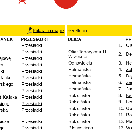
Pokaż na mapie
Retkinia
TANEK
PRZESIADKI
ULICA
PR
Przesiadki
1.
Ol
Przesiadki
Ofiar Terroryzmu 11
2.
Del
Września
ajowej
Przesiadki
Odnowiciela
3.
He
ka
Przesiadki
Hetmańska
4.
Za
ki
Przesiadki
Hetmańska
5.
Dą
-Janke
Przesiadki
Hetmańska
6.
Za
skiego
Przesiadki
Hetmańska
7.
Ja
a
Przesiadki
Rokicińska
8.
Ks
ź Kaliska
Przesiadki
Rokicińska
9.
Le
iego
Przesiadki
Rokicińska
10.
Go
wska
Przesiadki
m
Rokicińska
11.
Ro
wicza
Przesiadki
Rokicińska
12.
Ma
ego
Przesiadki
Piłsudskiego
13.
Wi