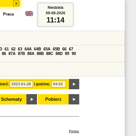
x
Niedziela
09-08-2026
Praca
11:14
D
61
62
63
64A
64B
65A
65B
66
67
86
87A
87B
88A
88B
88C
88D
89
90
zień:
i godzinę:
Schematy
Pobierz
Pomoc