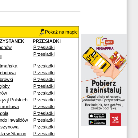
Pokaż na mapie
ZYSTANEK
PRZESIADKI
echów
Przesiadki
Przesiadki
l
tmańska
Przesiadki
kładowa
Przesiadki
brówki
Przesiadki
głoby
Przesiadki
nów
Przesiadki
iążąt Polskich
Przesiadki
rmontowa
Przesiadki
gola
Przesiadki
ndo Inwalidów
Przesiadki
szynowa
Przesiadki
dzew Stadion
Przesiadki