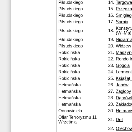
Piłsudskiego
14.
Targowa
Piłsudskiego
15.
Przędza
Piłsudskiego
16.
Śmigłeg
Piłsudskiego
17.
Sarnia
Konstyt
Piłsudskiego
18.
(Wi-Ma)
Piłsudskiego
19.
Niciarni
Piłsudskiego
20.
Widzew 
Rokicińska
21.
Maszyn
Rokicińska
22.
Rondo I
Rokicińska
23.
Gogola
Rokicińska
24.
Lermon
Rokicińska
25.
Książąt 
Hetmańska
26.
Janów
Hetmańska
27.
Zagłoby
Hetmańska
28.
Dąbrówk
Hetmańska
29.
Zakład
Odnowiciela
30.
Hetmań
Ofiar Terroryzmu 11
31.
Dell
Września
32.
Olechó