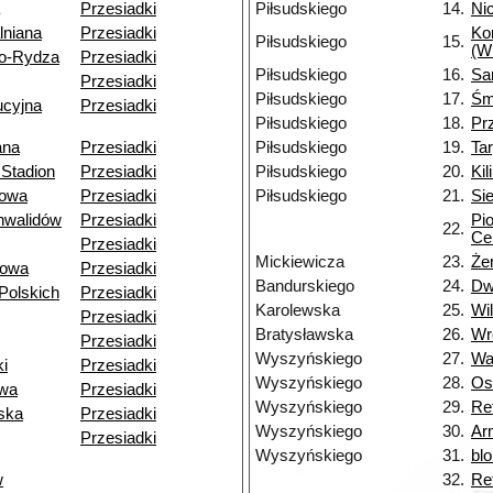
Przesiadki
Piłsudskiego
14.
Nic
lniana
Przesiadki
Ko
Piłsudskiego
15.
(W
o-Rydza
Przesiadki
Piłsudskiego
16.
Sa
Przesiadki
Piłsudskiego
17.
Śm
ucyjna
Przesiadki
Piłsudskiego
18.
Pr
ana
Przesiadki
Piłsudskiego
19.
Ta
Stadion
Przesiadki
Piłsudskiego
20.
Kil
owa
Przesiadki
Piłsudskiego
21.
Si
nwalidów
Przesiadki
Pi
22.
Ce
Przesiadki
Mickiewicza
23.
Że
towa
Przesiadki
Bandurskiego
24.
Dw
Polskich
Przesiadki
Karolewska
25.
Wi
Przesiadki
Bratysławska
26.
Wr
Przesiadki
Wyszyńskiego
27.
Wa
i
Przesiadki
Wyszyńskiego
28.
Os
owa
Przesiadki
Wyszyńskiego
29.
Re
ska
Przesiadki
Wyszyńskiego
30.
Ar
Przesiadki
Wyszyńskiego
31.
bl
w
32.
Ret