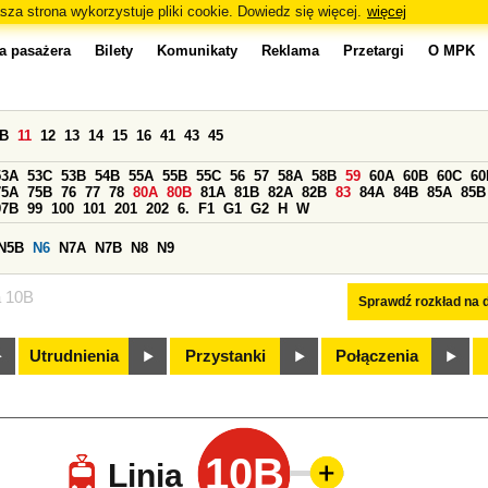
sza strona wykorzystuje pliki cookie. Dowiedz się więcej.
więcej
a pasażera
Bilety
Komunikaty
Reklama
Przetargi
O MPK
0B
11
12
13
14
15
16
41
43
45
53A
53C
53B
54B
55A
55B
55C
56
57
58A
58B
59
60A
60B
60C
60
75A
75B
76
77
78
80A
80B
81A
81B
82A
82B
83
84A
84B
85A
85B
97B
99
100
101
201
202
6.
F1
G1
G2
H
W
N5B
N6
N7A
N7B
N8
N9
a 10B
Sprawdź rozkład na d
Utrudnienia
Przystanki
Połączenia
10B
Linia