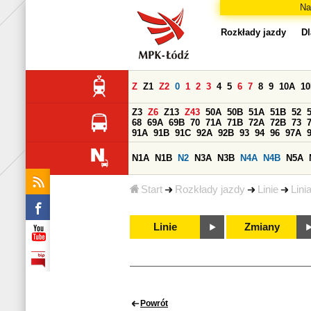
Na
Rozkłady jazdy
Dl
Z
Z1
Z2
0
1
2
3
4
5
6
7
8
9
10A
1
Z3
Z6
Z13
Z43
50A
50B
51A
51B
52
68
69A
69B
70
71A
71B
72A
72B
73
91A
91B
91C
92A
92B
93
94
96
97A
N1A
N1B
N2
N3A
N3B
N4A
N4B
N5A
Start
Rozkłady jazdy
Linie
Lini
Linie
Zmiany
Powrót