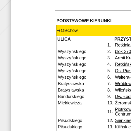
PODSTAWOWE KIERUNKI
Olechów
ULICA
PRZYS
1.
Retkinia
Wyszyńskiego
2.
blok 270
Wyszyńskiego
3.
Armii Kr
Wyszyńskiego
4.
Retkińs
Wyszyńskiego
5.
Os. Pias
Wyszyńskiego
6.
Waltera
Bratysławska
7.
Wróblew
Bratysławska
8.
Wileńsk
Bandurskiego
9.
Dw. Łód
Mickiewicza
10.
Żeromsk
Piotrko
11.
Centru
Piłsudskiego
12.
Sienkie
Piłsudskiego
13.
Kiliński