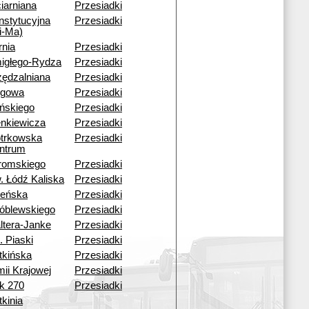
iarniana
Przesiadki
nstytucyjna
Przesiadki
i-Ma)
rnia
Przesiadki
igłego-Rydza
Przesiadki
zędzalniana
Przesiadki
rgowa
Przesiadki
ińskiego
Przesiadki
enkiewicza
Przesiadki
otrkowska
Przesiadki
ntrum
romskiego
Przesiadki
. Łódź Kaliska
Przesiadki
leńska
Przesiadki
óblewskiego
Przesiadki
ltera-Janke
Przesiadki
. Piaski
Przesiadki
tkińska
Przesiadki
mii Krajowej
Przesiadki
ok 270
Przesiadki
kinia