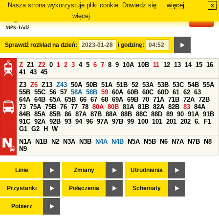
Nasza strona wykorzystuje pliki cookie. Dowiedz się
więcej
x
#
więcej.
Sprawdź rozkład na dzień:
i godzinę:
Z
Z1
Z2
0
1
2
3
4
5
6
7
8
9
10A
10B
11
12
13
14
15
16
41
43
45
Z3
Z6
Z13
Z43
50A
50B
51A
51B
52
53A
53B
53C
54B
55A
55B
55C
56
57
58A
58B
59
60A
60B
60C
60D
61
62
63
64A
64B
65A
65B
66
67
68
69A
69B
70
71A
71B
72A
72B
73
75A
75B
76
77
78
80A
80B
81A
81B
82A
82B
83
84A
84B
85A
85B
86
87A
87B
88A
88B
88C
88D
89
90
91A
91B
91C
92A
92B
93
94
96
97A
97B
99
100
101
201
202
6.
F1
G1
G2
H
W
N1A
N1B
N2
N3A
N3B
N4A
N4B
N5A
N5B
N6
N7A
N7B
N8
N9
Linie
Zmiany
Utrudnienia
Przystanki
Połączenia
Schematy
Pobierz