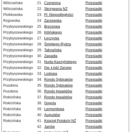
Wólczańska
21.
Czerwona
Przesiadki
Wólczańska
22.
Skrzywana NŻ
Przesiadki
Piotrkowska
23.
Pl. Niepodległości
Przesiadki
Rzgowska
24.
Zarzewska
Przesiadki
Przybyszewskiego
25.
Brzozowa
Przesiadki
Przybyszewskiego
26.
Kilińskiego
Przesiadki
Przybyszewskiego
27.
Łęczycka
Przesiadki
Przybyszewskiego
28.
Śmigłego-Rydza
Przesiadki
Przybyszewskiego
29.
Tatrzańska
Przesiadki
Przybyszewskiego
30.
Zapadła
Przesiadki
Przybyszewskiego
31.
Nurta-Kaszyńskiego
Przesiadki
Przybyszewskiego
32.
Dw. Łódź Zarzew
Przesiadki
Przybyszewskiego
33.
Lodowa
Przesiadki
Przybyszewskiego
34.
Rondo Sybiraków
Przesiadki
Puszkina
35.
Rondo Sybiraków
Przesiadki
Puszkina
36.
Rondo Inwalidów
Przesiadki
Rokicińska
37.
Rondo Inwalidów
Przesiadki
Rokicińska
38.
Gogola
Przesiadki
Rokicińska
39.
Lermontowa
Przesiadki
Rokicińska
40.
Augustów
Przesiadki
Rokicińska
41.
Książąt Polskich NŻ
Przesiadki
42.
Janów
Przesiadki