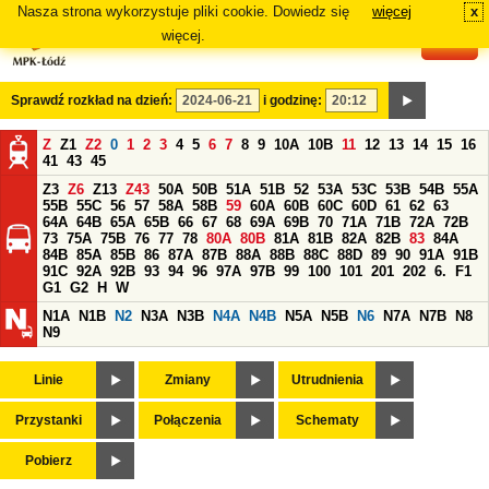
Nasza strona wykorzystuje pliki cookie. Dowiedz się
więcej
x
#
więcej.
Sprawdź rozkład na dzień:
i godzinę:
Z
Z1
Z2
0
1
2
3
4
5
6
7
8
9
10A
10B
11
12
13
14
15
16
41
43
45
Z3
Z6
Z13
Z43
50A
50B
51A
51B
52
53A
53C
53B
54B
55A
55B
55C
56
57
58A
58B
59
60A
60B
60C
60D
61
62
63
64A
64B
65A
65B
66
67
68
69A
69B
70
71A
71B
72A
72B
73
75A
75B
76
77
78
80A
80B
81A
81B
82A
82B
83
84A
84B
85A
85B
86
87A
87B
88A
88B
88C
88D
89
90
91A
91B
91C
92A
92B
93
94
96
97A
97B
99
100
101
201
202
6.
F1
G1
G2
H
W
N1A
N1B
N2
N3A
N3B
N4A
N4B
N5A
N5B
N6
N7A
N7B
N8
N9
Linie
Zmiany
Utrudnienia
Przystanki
Połączenia
Schematy
Pobierz