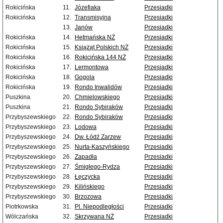
Rokicińska
11.
Józefiaka
Przesiadki
Rokicińska
12.
Transmisyjna
Przesiadki
13.
Janów
Przesiadki
Rokicińska
14.
Hetmańska NŻ
Przesiadki
Rokicińska
15.
Książąt Polskich NŻ
Przesiadki
Rokicińska
16.
Rokicińska 144 NŻ
Przesiadki
Rokicińska
17.
Lermontowa
Przesiadki
Rokicińska
18.
Gogola
Przesiadki
Rokicińska
19.
Rondo Inwalidów
Przesiadki
Puszkina
20.
Chmielowskiego
Przesiadki
Puszkina
21.
Rondo Sybiraków
Przesiadki
Przybyszewskiego
22.
Rondo Sybiraków
Przesiadki
Przybyszewskiego
23.
Lodowa
Przesiadki
Przybyszewskiego
24.
Dw. Łódź Zarzew
Przesiadki
Przybyszewskiego
25.
Nurta-Kaszyńskiego
Przesiadki
Przybyszewskiego
26.
Zapadła
Przesiadki
Przybyszewskiego
27.
Śmigłego-Rydza
Przesiadki
Przybyszewskiego
28.
Łęczycka
Przesiadki
Przybyszewskiego
29.
Kilińskiego
Przesiadki
Przybyszewskiego
30.
Brzozowa
Przesiadki
Piotrkowska
31.
Pl. Niepodległości
Przesiadki
Wólczańska
32.
Skrzywana NŻ
Przesiadki