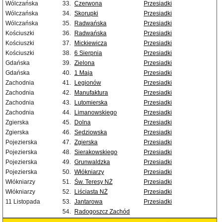
Wólczańska
33.
Czerwona
Przesiadki
Wólczańska
34.
Skorupki
Przesiadki
Wólczańska
35.
Radwańska
Przesiadki
Kościuszki
36.
Radwańska
Przesiadki
Kościuszki
37.
Mickiewicza
Przesiadki
Kościuszki
38.
6 Sierpnia
Przesiadki
Gdańska
39.
Zielona
Przesiadki
Gdańska
40.
1 Maja
Przesiadki
Zachodnia
41.
Legionów
Przesiadki
Zachodnia
42.
Manufaktura
Przesiadki
Zachodnia
43.
Lutomierska
Przesiadki
Zachodnia
44.
Limanowskiego
Przesiadki
Zgierska
45.
Dolna
Przesiadki
Zgierska
46.
Sędziowska
Przesiadki
Pojezierska
47.
Zgierska
Przesiadki
Pojezierska
48.
Sierakowskiego
Przesiadki
Pojezierska
49.
Grunwaldzka
Przesiadki
Pojezierska
50.
Włókniarzy
Przesiadki
Włókniarzy
51.
Św. Teresy NŻ
Przesiadki
Włókniarzy
52.
Liściasta NŻ
Przesiadki
11 Listopada
53.
Jantarowa
Przesiadki
54.
Radogoszcz Zachód