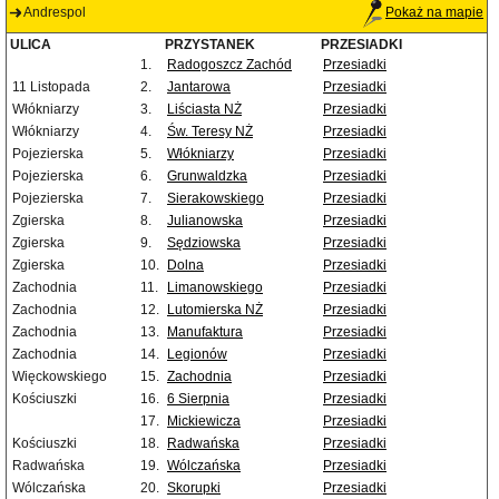
Andrespol
Pokaż na mapie
ULICA
PRZYSTANEK
PRZESIADKI
1.
Radogoszcz Zachód
Przesiadki
11 Listopada
2.
Jantarowa
Przesiadki
Włókniarzy
3.
Liściasta NŻ
Przesiadki
Włókniarzy
4.
Św. Teresy NŻ
Przesiadki
Pojezierska
5.
Włókniarzy
Przesiadki
Pojezierska
6.
Grunwaldzka
Przesiadki
Pojezierska
7.
Sierakowskiego
Przesiadki
Zgierska
8.
Julianowska
Przesiadki
Zgierska
9.
Sędziowska
Przesiadki
Zgierska
10.
Dolna
Przesiadki
Zachodnia
11.
Limanowskiego
Przesiadki
Zachodnia
12.
Lutomierska NŻ
Przesiadki
Zachodnia
13.
Manufaktura
Przesiadki
Zachodnia
14.
Legionów
Przesiadki
Więckowskiego
15.
Zachodnia
Przesiadki
Kościuszki
16.
6 Sierpnia
Przesiadki
17.
Mickiewicza
Przesiadki
Kościuszki
18.
Radwańska
Przesiadki
Radwańska
19.
Wólczańska
Przesiadki
Wólczańska
20.
Skorupki
Przesiadki