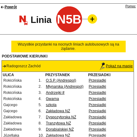
Pomoc
Powrót
N5B
Linia
Wszystkie przystanki na nocnych liniach autobusowych są na
żądanie.
PODSTAWOWE KIERUNKI
Radogoszcz Zachód
Pokaż na mapie
ULICA
PRZYSTANEK
PRZESIADKI
Rokicińska
1.
O.S.P. (Andrespol)
Przesiadki
Rokicińska
2.
Młynarska (Andrespol)
Przesiadki
Rokicińska
3.
Andrzejki #
Przesiadki
Rokicińska
4.
Gwarna
Przesiadki
Gajcego
5.
szkoła
Przesiadki
Gajcego
6.
Zakładowa NŻ
Przesiadki
Zakładowa
7.
Dyspozytorska NŻ
Przesiadki
Zakładowa
8.
Tranzytowa NŻ
Przesiadki
Zakładowa
9.
Dorabialskiej NŻ
Przesiadki
Józefiaka
10.
Zakładowa NŻ
Przesiadki