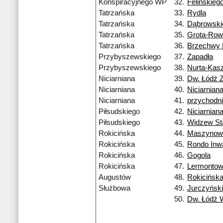
Konspiracyjnego WP
32.
Felińskieg
Tatrzańska
33.
Rydla
Tatrzańska
34.
Dąbrowski
Tatrzańska
35.
Grota-Row
Tatrzańska
36.
Brzechwy
Przybyszewskiego
37.
Zapadła
Przybyszewskiego
38.
Nurta-Kas
Niciarniana
39.
Dw. Łódź 
Niciarniana
40.
Niciarnian
Niciarniana
41.
przychodn
Piłsudskiego
42.
Niciarnian
Piłsudskiego
43.
Widzew St
Rokicińska
44.
Maszynow
Rokicińska
45.
Rondo Inw
Rokicińska
46.
Gogola
Rokicińska
47.
Lermonto
Augustów
48.
Rokicińsk
Służbowa
49.
Jurczyńsk
50.
Dw. Łódź 