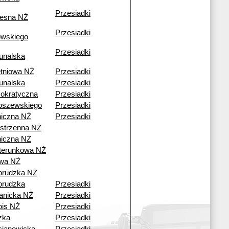
Przesiadki
esna NŻ
Przesiadki
owskiego
Przesiadki
unalska
tniowa NŻ
Przesiadki
unalska
Przesiadki
okratyczna
Przesiadki
oszewskiego
Przesiadki
iczna NŻ
Przesiadki
strzenna NŻ
iczna NŻ
terunkowa NŻ
wa NŻ
orudzka NŻ
orudzka
Przesiadki
anicka NŻ
Przesiadki
ois NŻ
Przesiadki
zka
Przesiadki