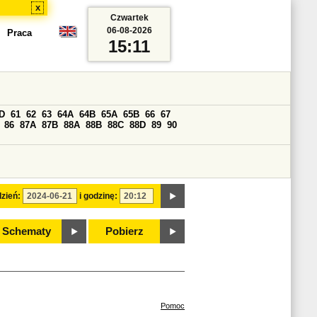
x
Czwartek
06-08-2026
Praca
15:11
D
61
62
63
64A
64B
65A
65B
66
67
86
87A
87B
88A
88B
88C
88D
89
90
zień:
i godzinę:
Schematy
Pobierz
Pomoc