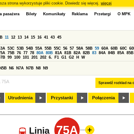
sza strona wykorzystuje pliki cookie. Dowiedz się więcej.
więcej
a pasażera
Bilety
Komunikaty
Reklama
Przetargi
O MPK
0B
11
12
13
14
15
16
41
43
45
53A
53C
53B
54B
55A
55B
55C
56
57
58A
58B
59
60A
60B
60C
60
75A
75B
76
77
78
80A
80B
81A
81B
82A
82B
83
84A
84B
85A
85B
97B
99
100
101
201
202
6.
F1
G1
G2
H
W
N5B
N6
N7A
N7B
N8
N9
a 75A
Sprawdź rozkład na d
Utrudnienia
Przystanki
Połączenia
75A
Linia