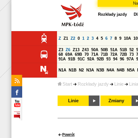
Na
Rozkłady jazdy
Dl
Z
Z1
Z2
0
1
2
3
4
5
6
7
8
9
10A
1
Z3
Z6
Z13
Z43
50A
50B
51A
51B
52
68
69A
69B
70
71A
71B
72A
72B
73
91A
91B
91C
92A
92B
93
94
96
97A
N1A
N1B
N2
N3A
N3B
N4A
N4B
N5A
Start
Rozkłady jazdy
Linie
Lini
Linie
Zmiany
Powrót