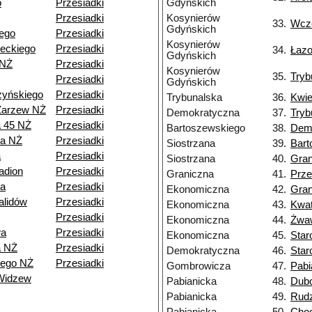
o
Przesiadki
Gdyńskich
Przesiadki
Kosynierów
33.
Wcz
Gdyńskich
ego
Przesiadki
Kosynierów
eckiego
Przesiadki
34.
Łaz
Gdyńskich
 NŻ
Przesiadki
Kosynierów
35.
Tryb
Przesiadki
Gdyńskich
zyńskiego
Przesiadki
Trybunalska
36.
Kwie
Zarzew NŻ
Przesiadki
Demokratyczna
37.
Tryb
a 45 NŻ
Przesiadki
Bartoszewskiego
38.
Dem
ia NŻ
Przesiadki
Siostrzana
39.
Bart
a
Przesiadki
Siostrzana
40.
Gran
adion
Przesiadki
Graniczna
41.
Prze
a
Przesiadki
Ekonomiczna
42.
Gran
alidów
Przesiadki
Ekonomiczna
43.
Kwa
Przesiadki
Ekonomiczna
44.
Żwa
wa
Przesiadki
Ekonomiczna
45.
Star
a NŻ
Przesiadki
Demokratyczna
46.
Star
iego NŻ
Przesiadki
Gombrowicza
47.
Pabi
Widzew
Pabianicka
48.
Dub
Pabianicka
49.
Rud