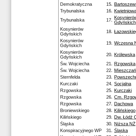
Demokratyczna
15.
Bartoszew
Trybunalska
16.
Kwietniow
Kosynieró
Trybunalska
17.
Gdyńskich
Kosynierów
18.
Łazowskie
Gdyńskich
Kosynierów
19.
Wczesna 
Gdyńskich
Kosynierów
20.
Królewska
Gdyńskich
Św. Wojciecha
21.
Rzgowska
Św. Wojciecha
22.
Mieszczań
Sternfelda
23.
Powszech
Kurczaki
24.
Socjalna
Rzgowska
25.
Kurczaki
Rzgowska
26.
Cm. Rzgo
Rzgowska
27.
Dachowa
Broniewskiego
28.
Kilińskiego
Kilińskiego
29.
Dw. Łódź 
Śląska
30.
Niższa NŻ
Konspiracyjnego WP
31.
Śląska