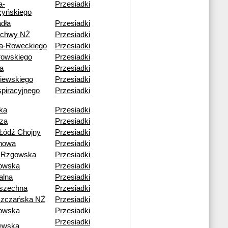
a-
Przesiadki
yńskiego
dła
Przesiadki
echwy NŻ
Przesiadki
a-Roweckiego
Przesiadki
rowskiego
Przesiadki
a
Przesiadki
iewskiego
Przesiadki
piracyjnego
Przesiadki
ka
Przesiadki
za
Przesiadki
Łódź Chojny
Przesiadki
howa
Przesiadki
 Rzgowska
Przesiadki
owska
Przesiadki
alna
Przesiadki
szechna
Przesiadki
szczańska NŻ
Przesiadki
owska
Przesiadki
Przesiadki
ewska