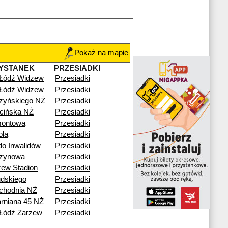
Pokaż na mapie
YSTANEK
PRZESIADKI
 Łódź Widzew
Przesiadki
 Łódź Widzew
Przesiadki
zyńskiego NŻ
Przesiadki
cińska NŻ
Przesiadki
montowa
Przesiadki
ola
Przesiadki
o Inwalidów
Przesiadki
zynowa
Przesiadki
ew Stadion
Przesiadki
udskiego
Przesiadki
chodnia NŻ
Przesiadki
arniana 45 NŻ
Przesiadki
Łódź Zarzew
Przesiadki