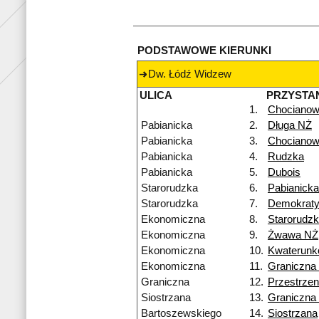
PODSTAWOWE KIERUNKI
Dw. Łódź Widzew
ULICA
PRZYSTA
1.
Chocianow
Pabianicka
2.
Długa NŻ
Pabianicka
3.
Chocianow
Pabianicka
4.
Rudzka
Pabianicka
5.
Dubois
Starorudzka
6.
Pabianick
Starorudzka
7.
Demokrat
Ekonomiczna
8.
Starorudz
Ekonomiczna
9.
Żwawa NŻ
Ekonomiczna
10.
Kwaterun
Ekonomiczna
11.
Graniczna
Graniczna
12.
Przestrze
Siostrzana
13.
Graniczna
Bartoszewskiego
14.
Siostrzana