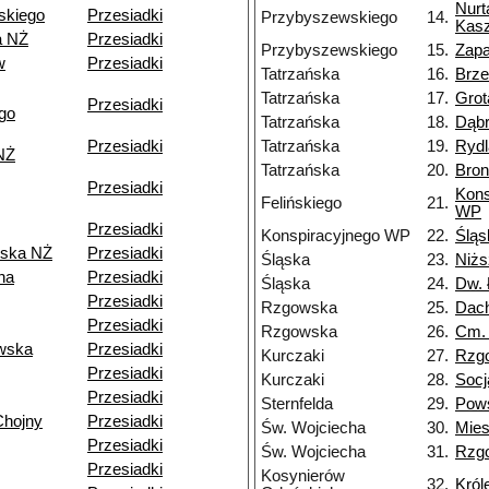
Nurt
skiego
Przesiadki
Przybyszewskiego
14.
Kasz
a NŻ
Przesiadki
Przybyszewskiego
15.
Zapa
w
Przesiadki
Tatrzańska
16.
Brz
Tatrzańska
17.
Grot
Przesiadki
go
Tatrzańska
18.
Dąb
Przesiadki
Tatrzańska
19.
Rydl
NŻ
Tatrzańska
20.
Bron
Przesiadki
Kons
Felińskiego
21.
WP
Przesiadki
Konspiracyjnego WP
22.
Śląs
ska NŻ
Przesiadki
Śląska
23.
Niżs
na
Przesiadki
Śląska
24.
Dw. 
Przesiadki
Rzgowska
25.
Dac
Przesiadki
Rzgowska
26.
Cm.
wska
Przesiadki
Kurczaki
27.
Rzg
Przesiadki
Kurczaki
28.
Socj
Przesiadki
Sternfelda
29.
Pow
Chojny
Przesiadki
Św. Wojciecha
30.
Mie
Przesiadki
Św. Wojciecha
31.
Rzg
Przesiadki
Kosynierów
32.
Król