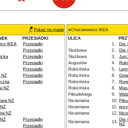
Pokaż na mapie
Chocianowice IKEA
NEK
PRZESIADKI
ULICA
PRZ
ice IKEA
Przesiadki
1.
Dw.
Przesiadki
Służbowa
2.
Dw.
icka
Przesiadki
Służbowa
3.
Jurc
Przesiadki
Augustów
4.
Roki
Przesiadki
Rokicińska
5.
Ler
a NŻ
Przesiadki
Rokicińska
6.
Gog
yczna
Przesiadki
Rokicińska
7.
Rond
ka NŻ
Rokicińska
8.
Mas
Piłsudskiego
9.
Widz
kowa NŻ
Niciarniana
10.
Piłs
 NŻ
Niciarniana
11.
przy
nna NŻ
Niciarniana
12.
Nici
 NŻ
Przesiadki
Dw. 
Niciarniana
13.
NŻ
Przesiadki