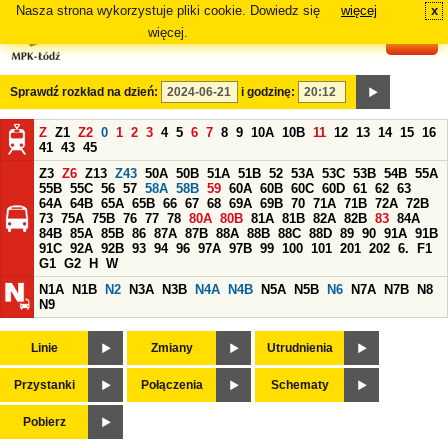
Nasza strona wykorzystuje pliki cookie. Dowiedz się
więcej
x
#
więcej.
Sprawdź rozkład na dzień:
i godzinę:
Z
Z1
Z2
0
1
2
3
4
5
6
7
8
9
10A
10B
11
12
13
14
15
16
41
43
45
Z3
Z6
Z13
Z43
50A
50B
51A
51B
52
53A
53C
53B
54B
55A
55B
55C
56
57
58A
58B
59
60A
60B
60C
60D
61
62
63
64A
64B
65A
65B
66
67
68
69A
69B
70
71A
71B
72A
72B
73
75A
75B
76
77
78
80A
80B
81A
81B
82A
82B
83
84A
84B
85A
85B
86
87A
87B
88A
88B
88C
88D
89
90
91A
91B
91C
92A
92B
93
94
96
97A
97B
99
100
101
201
202
6.
F1
G1
G2
H
W
N1A
N1B
N2
N3A
N3B
N4A
N4B
N5A
N5B
N6
N7A
N7B
N8
N9
Linie
Zmiany
Utrudnienia
Przystanki
Połączenia
Schematy
Pobierz